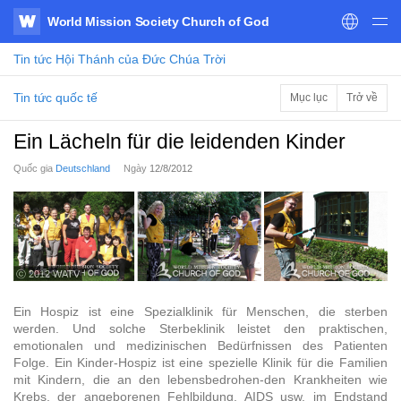
World Mission Society Church of God
WATV
Tin tức
Hội Thánh của Đức Chúa Trời
Tin tức quốc tế
Mục lục
Trở về
Ein Lächeln für die leidenden Kinder
Quốc gia
Deutschland
Ngày
12/8/2012
ⓒ 2012 WATV
Ein Hospiz ist eine Spezialklinik für Menschen, die sterben
werden. Und solche Sterbeklinik leistet den praktischen,
emotionalen und medizinischen Bedürfnissen des Patienten
Folge. Ein Kinder-Hospiz ist eine spezielle Klinik für die Familien
mit Kindern, die an den lebensbedrohen-den Krankheiten wie
Krebs, der angeborenen Fehlbildung, AIDS usw. im Endstand