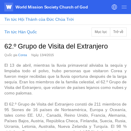
World Mission Society Church of God
WATV
Tin tức
Hội Thánh của Đức Chúa Trời
Tin tức Hàn Quốc
Mục lục
Trở về
62.º Grupo de Visita del Extranjero
Quốc gia
Corea
Ngày
13/4/2015
El 13 de abril, mientras la lluvia primaveral aliviaba la sequía y
limpiaba todo el polvo, hubo personas que visitaron Corea y
fueron mejor recibidas que la lluvia oportuna después de la larga
sequía. Eran los miembros de la familia celestial, el 62.º Grupo de
Visita del Extranjero, que volaron de países lejanos como nubes y
como palomas.
El 62.º Grupo de Visita del Extranjero constó de 211 miembros de
95 Siones de 16 países de Norteamérica, Europa y Oceanía,
tales como EE. UU., Canadá, Reino Unido, Francia, Alemania,
Países Bajos, Austria, República Checa, Finlandia, Suecia, Rusia,
Ucrania, Letonia, Australia, Nueva Zelanda y Turquía. El 98 %