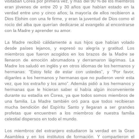
visitaban Corea por primera vez, y más del 90 % de los miembros
eran jóvenes de entre 20 y 30 años que habían estado en la
verdad entre uno y cinco años; la mayoría de ellos recibieron a
Dios Elohim con una fe firme, y eran la juventud de Dios como el
rocío del alba que querían dedicarse al evangelio al encontrarse
con la Madre y aprender su amor.
La Madre recibió cálidamente a sus hijos que habían volado
desde países lejanos, y expresó su alegría y gratitud. Los
miembros que fueron acogidos en los brazos de la Madre se
llenaron de emoción abrumadora y derramaron lágrimas. La
Madre los saludó en inglés y en otros idiomas de los hermanos y
hermanas: “Estoy feliz de estar con ustedes”, y “Por favor,
díganles a los hermanos y hermanas que no pudieron venir esta
vez, que los extraño y los amo”. Además pidió a los hermanos y
hermanas que le hicieran saber si había algún inconveniente
durante su estadía en Corea, ya que todos somos miembros de
una familia. La Madre también oró para que todos recibieran
mucha bendición del Espíritu Santo y llegaran a ser grandes
profetas que encuentren a los miembros de nuestra familia
celestial dispersos en todo el mundo.
Los miembros del extranjero estudiaron la verdad en la Gran
Asamblea y en los institutos de formación. Y compartieron el