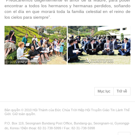
“Predicaremos diligentemente el amor de la Madre, para poder
encontrar a todos los hermanos y hermanas perdidos, soñando
con el día en que morará toda la familia celestial en el reino de
los cielos para siempre”.
ⓒ 2015 WATV
Mục lục
Trở về
Bản quyền © 2010 Hội Thánh của Đức Chúa Trời Hiệp Hội Truyền Giáo Tin Lành Thế
Giới. Giữ toàn quyền.
P.O. Box 119, Seongnam Bundang Post Office, Bundang-gu, Seongnam-si, Gyeonggi-
do, Korea / Điện thoại: 82-31-738-5999 / Fax: 82-31-738-5998