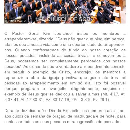
ⓒ 2014 WATV
O Pastor Geral Kim Joo-cheol instou os membros a
arrependerem-se, dizendo: “Deus não quer que ninguém pereça.
Ele nos deu a nossa vida como uma oportunidade de arrepender-
nos. Quando confessarmos do fundo do nosso coração os
nossos pecados, incluindo as coisas triviais, e comovermos a
Deus, poderemos ser completamente perdoados dos nossos
pecados”. Adicionando que o verdadeiro arrependimento consiste
em seguir o exemplo de Cristo, encorajou os membros a
reproduzir a obra da igreja primitiva que guiou até três mil
pessoas ao arrependimento em um só dia. Isto foi possível
porque pregaram o evangelho diligentemente, seguindo o
exemplo de Jesus que se dedicou a salvar almas (Mt. 4:17, At.
2:37-41, At. 17:30-31, Ez. 33:17-19, 2Pe. 3:8-9, Pv. 29:1).
Durante dez dias até o Dia da Expiação, os membros assistiram
aos cultos da semana de oração, de madrugada e de noite, para
confessar todos os seus pecados e transgressões do passado.