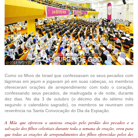
ⓒ 2014 WATV
Como os filhos de Israel que confessavam os seus pecados com
lágrimas em jejum e jogavam pó em suas cabeças, os membros
ofereceram orações de arrependimento com todo o coração,
confessando seus pecados, de madrugada e de noite, durante
dez dias. No dia 3 de outubro (o décimo dia do sétimo mês
segundo o calendário sagrado), os membros se reuniram com
reverência na Santa Convocação do Dia da Expiação.
A Mãe que ofereceu a ansiosa oração pelo perdão dos pecados e a
salvação dos filhos celestiais durante toda a semana de oração, orou para
que todas as orações de arrependimentos dos filhos oferecidas pelos dez