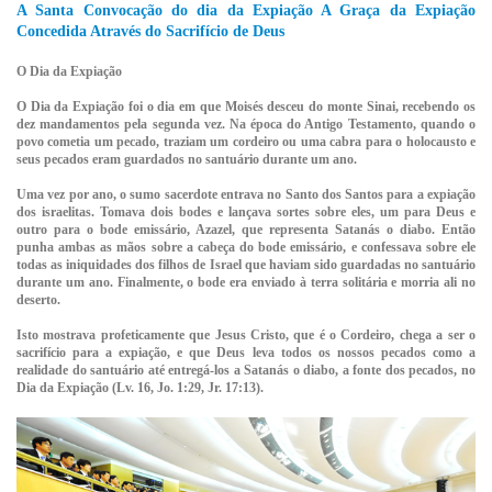
A Santa Convocação do dia da Expiação A Graça da Expiação
Concedida Através do Sacrifício de Deus
O Dia da Expiação
O Dia da Expiação foi o dia em que Moisés desceu do monte Sinai, recebendo os
dez mandamentos pela segunda vez. Na época do Antigo Testamento, quando o
povo cometia um pecado, traziam um cordeiro ou uma cabra para o holocausto e
seus pecados eram guardados no santuário durante um ano.
Uma vez por ano, o sumo sacerdote entrava no Santo dos Santos para a expiação
dos israelitas. Tomava dois bodes e lançava sortes sobre eles, um para Deus e
outro para o bode emissário, Azazel, que representa Satanás o diabo. Então
punha ambas as mãos sobre a cabeça do bode emissário, e confessava sobre ele
todas as iniquidades dos filhos de Israel que haviam sido guardadas no santuário
durante um ano. Finalmente, o bode era enviado à terra solitária e morria ali no
deserto.
Isto mostrava profeticamente que Jesus Cristo, que é o Cordeiro, chega a ser o
sacrifício para a expiação, e que Deus leva todos os nossos pecados como a
realidade do santuário até entregá-los a Satanás o diabo, a fonte dos pecados, no
Dia da Expiação (Lv. 16, Jo. 1:29, Jr. 17:13).