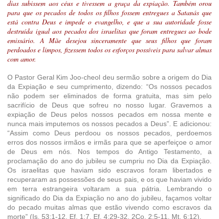
dias subissem aos céus e tivessem a graça da expiação. Também orou
para que os pecados de todos os filhos fossem entregues a Satanás que
está contra Deus e impede o evangelho, e que a sua autoridade fosse
destruída igual aos pecados dos israelitas que foram entregues ao bode
emissário. A Mãe desejou sinceramente que seus filhos que foram
perdoados e limpos, fizessem todos os esforços possíveis para salvar almas
com amor.
O Pastor Geral Kim Joo-cheol deu sermão sobre a origem do Dia
da Expiação e seu cumprimento, dizendo: “Os nossos pecados
não podem ser eliminados de forma gratuita, mas sim pelo
sacrifício de Deus que sofreu no nosso lugar. Gravemos a
expiação de Deus pelos nossos pecados em nossa mente e
nunca mais imputemos os nossos pecados a Deus”. E adicionou:
“Assim como Deus perdoou os nossos pecados, perdoemos
erros dos nossos irmãos e irmãs para que se aperfeiçoe o amor
de Deus em nós. Nos tempos do Antigo Testamento, a
proclamação do ano do jubileu se cumpriu no Dia da Expiação.
Os israelitas que haviam sido escravos foram libertados e
recuperaram as possessões de seus pais, e os que haviam vivido
em terra estrangeira voltaram a sua pátria. Lembrando o
significado do Dia da Expiação no ano do jubileu, façamos voltar
do pecado muitas almas que estão vivendo como escravos da
morte” (Is. 53:1-12, Ef. 1:7, Ef. 4:29-32, 2Co. 2:5-11, Mt. 6:12).