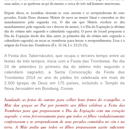
suas mãos, e as quebrou ao pé do monte, e cerca de três mil homens morreram.
Depois disso, os israelitas tiraram os seus atavios e se arrependeram de seus
pecados. Então Deus chamou Moisés de novo ao monte Sinai e concedeu os dez
mandamentos pela segunda vez. O dia em que Moisés recebeu os dez
mandamentos pela segunda vez e desceu do monte, é o Dia da Expiação (o décimo
dia do sétimo mês segundo o calendário sagrado). O povo de Israel preparou o
Dia da Expiação desde dez dias antes (o primeiro dia do sétimo mês segundo o
calendário sagrado) ao tocar as trombetas para instar o arrependimento. Esta é a
origem da Festa das Trombetas (Êx. 32-34, Lv. 23:23-25).
A Festa dos Tabernáculos, que ocupa o terceiro tempo entre as
festas de três tempos, inicia com a Festa das Trombetas. No dia
24 de setembro (o primeiro dia do sétimo mês segundo o
calendário sagrado), a Santa Convocação da Festa das
Trombetas 2014 no ano do jubileu foi celebrada em mais de
2.500 Igrejas de Deus em 175 países, incluindo o Templo da
Nova Jerusalém em Bundang, Coreia.
Saudando as festas do outono para colher bons frutos do evangelho, a
Mãe deu graças ao Pai por permitir aos filhos celebrar a Festa das
Trombetas para que preparassem o Dia da Expiação com um coração
sagrado, e orou fervorosamente para que todos os filhos verdadeiramente
confessassem e se arrependessem de seus pecados cometidos no céu e na
terra. A Mãe pediu que todos os filhos preparassem azeite suficiente