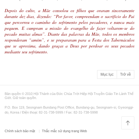
Depois do culto, a Mãe consolou os filhos que oraram sinceramente
durante dez dias, dizendo: “Por favor, compreendam o sacrifício do Pai
que percorreu o caminho do sofrimento pelos pecadores, e nunca mais
pequem. E cumpram a missão do evangelho de fazer voltarem-se do
pecado muitas almas”. Diante das palavras da Mãe, todos os membros
responderam “amém”, e se prepararam para a Festa dos Tabernáculos
que se aproxima, dando graças a Deus por perdoar os seus pecados
mediante seu sofrimento.
Mục lục
Trở về
Bản quyền © 2010 Hội Thánh của Đức Chúa Trời Hiệp Hội Truyền Giáo Tin Lành Thế
Giới. Giữ toàn quyền.
P.O. Box 119, Seongnam Bundang Post Office, Bundang-gu, Seongnam-si, Gyeonggi-
do, Korea / Điện thoại: 82-31-738-5999 / Fax: 82-31-738-5998
Chính sách bảo mật
Thắc mắc sử dụng trang Web