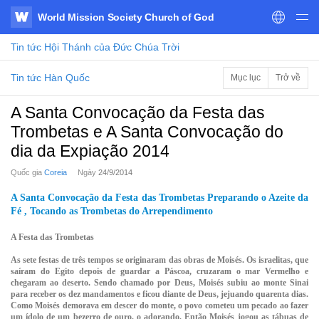
World Mission Society Church of God
WATV
Tin tức
Hội Thánh của Đức Chúa Trời
Tin tức Hàn Quốc
Mục lục
Trở về
A Santa Convocação da Festa das
Trombetas e A Santa Convocação do
dia da Expiação 2014
Quốc gia
Coreia
Ngày
24/9/2014
A Santa Convocação da Festa das Trombetas Preparando o Azeite da
Fé , Tocando as Trombetas do Arrependimento
A Festa das Trombetas
As sete festas de três tempos se originaram das obras de Moisés. Os israelitas, que
saíram do Egito depois de guardar a Páscoa, cruzaram o mar Vermelho e
chegaram ao deserto. Sendo chamado por Deus, Moisés subiu ao monte Sinai
para receber os dez mandamentos e ficou diante de Deus, jejuando quarenta dias.
Como Moisés demorava em descer do monte, o povo cometeu um pecado ao fazer
um ídolo de um bezerro de ouro, o adorando. Então Moisés jogou as tábuas de