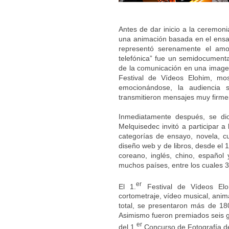
Antes de dar inicio a la ceremoni
una animación basada en el ensa
representó serenamente el amo
telefónica” fue un semidocumenta
de la comunicación en una imagen
Festival de Vídeos Elohim, mo
emocionándose, la audiencia s
transmitieron mensajes muy firme
Inmediatamente después, se dio
Melquisedec invitó a participar a
categorías de ensayo, novela, cu
diseño web y de libros, desde el 
coreano, inglés, chino, españo
muchos países, entre los cuales 
er
El 1.
Festival de Vídeos Elo
cortometraje, vídeo musical, anim
total, se presentaron más de 180
Asimismo fueron premiados seis g
er
del 1.
Concurso de Fotografía de