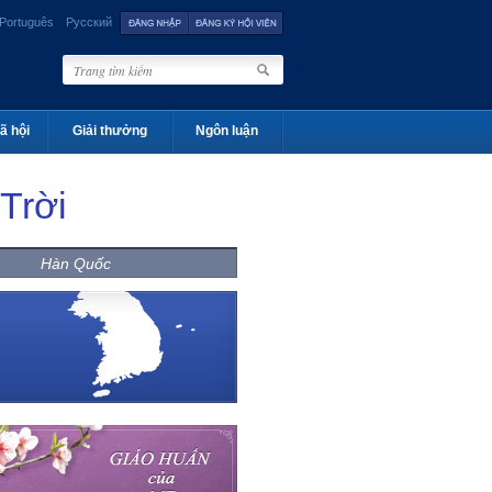
Português
Русский
ã hội
Giải thưởng
Ngôn luận
Trời
Hàn Quốc