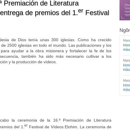
ª Premiación de Literatura
er
entrega de premios del 1.
Festival
Ngôn
Iglesia de Dios tenía unas 300 iglesias. Como ha crecido
Mạng
de 2500 iglesias en todo el mundo. Las publicaciones y los
Hơn 
máu
para ayudar a la obra misionera y fortalecer la fe de los
secuencia, también ha sido más necesario cultivar a los
Mạng
ción y la producción de vídeos.
Hơn 
máu
Mạng
Hơn 
máu
cabo la ceremonia de la 16.ª Premiación de Literatura
er
remios del 1.
Festival de Vídeos Elohim. La ceremonia de