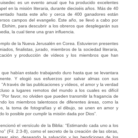
lquisedec es un evento anual que ha producido excelentes
l en la misión literaria, durante dieciséis años. Más de 40
esentado hasta este año y cerca de 400 ganadores están
ersos campos del evangelio. Este año, se llevó a cabo por
s Elohim, para descubrir a los obreros que desplegarán sus
dia, la cual tiene una gran influencia.
Templo de la Nueva Jerusalén en Corea. Estuvieron presentes
ados, finalistas, jurado, miembros de la sociedad literaria,
icación y producción de vídeos y los miembros que han
 que habían estado trabajando duro hasta que se levantara
emente. Y elogió sus esfuerzos por salvar almas con sus
 “A través de las publicaciones y vídeos, el amor y la verdad
luso a lugares remotos del mundo a los cuales es difícil
: “Por favor, no olviden que pueden transmitir la fragancia de
ando los miembros talentosos de diferentes áreas, como la
os, la toma de fotografías y el dibujo, se unen en amor y
 lo posible por cumplir la misión dada por Dios”.
ncionó el versículo de la Biblia: “Estimando cada uno a los
 (Fil. 2:3-8), como el secreto de la creación de las obras,
rear algo, deseando la salvación y las bendiciones de los