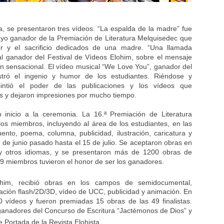
a, se presentaron tres vídeos. “La espalda de la madre” fue
yo ganador de la Premiación de Literatura Melquisedec que
r y el sacrificio dedicados de una madre. “Una llamada
l ganador del Festival de Vídeos Elohim, sobre el mensaje
 sensacional. El vídeo musical “We Love You”, ganador del
stró el ingenio y humor de los estudiantes. Riéndose y
intió el poder de las publicaciones y los vídeos que
s y dejaron impresiones por mucho tiempo.
 inicio a la ceremonia. La 16.ª Premiación de Literatura
 los miembros, incluyendo al área de los estudiantes, en las
ento, poema, columna, publicidad, ilustración, caricatura y
1 de junio pasado hasta el 15 de julio. Se aceptaron obras en
l y otros idiomas, y se presentaron más de 1200 obras de
39 miembros tuvieron el honor de ser los ganadores.
him, recibió obras en los campos de semidocumental,
ación flash/2D/3D, vídeo de UCC, publicidad y animación. En
 vídeos y fueron premiadas 15 obras de las 49 finalistas.
anadores del Concurso de Escritura “Jactémonos de Dios” y
 Portada de la Revista Elohista.