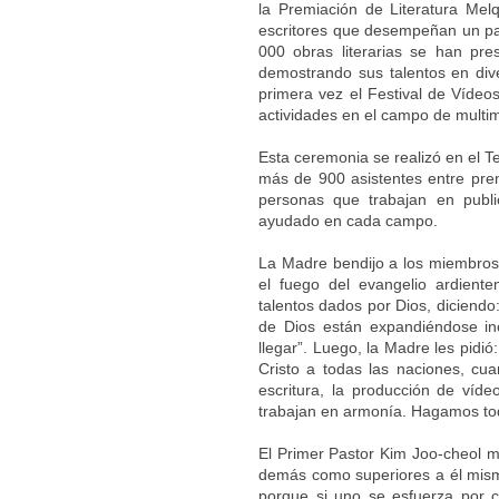
la Premiación de Literatura Me
escritores que desempeñan un pape
000 obras literarias se han pr
demostrando sus talentos en div
primera vez el Festival de Vídeo
actividades en el campo de multime
Esta ceremonia se realizó en el 
más de 900 asistentes entre premi
personas que trabajan en publ
ayudado en cada campo.
La Madre bendijo a los miembros
el fuego del evangelio ardient
talentos dados por Dios, diciendo:
de Dios están expandiéndose inc
llegar”. Luego, la Madre les pidió
Cristo a todas las naciones, cu
escritura, la producción de víde
trabajan en armonía. Hagamos todo
El Primer Pastor Kim Joo-cheol me
demás como superiores a él mismo”
porque si uno se esfuerza por c