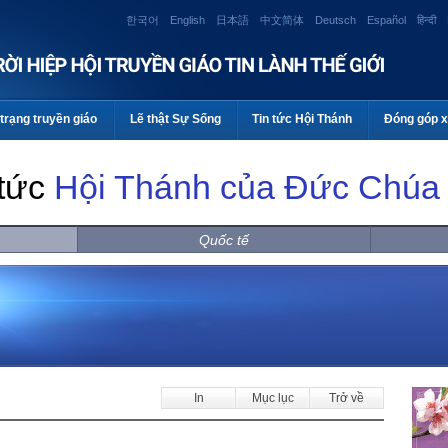
한국어
English
日本語
中文简体
Deutsch
Español
हिन्दी
trạng truyền giáo
Lẽ thật Sự Sống
Tin tức Hội Thánh
Đóng góp x
 tức
Hội Thánh của Đức Chúa 
Quốc tế
In
Mục lục
Trở về