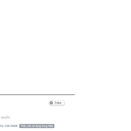
n quyền.
-31-738-5998