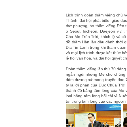
Lịch trình đoàn thăm viếng chủ y
Thánh, đại hội phát biểu, giáo dụ
thờ phượng, họ thăm viếng Đền 
ở Seoul, Incheon, Daejeon v.v...
Cha Mẹ Trên Trời, khích lệ và c
đồ thăm Hàn lần đầu dành thời g
Địa Tin Lành trong khi tham quan 
và mọi lịch trình được kết thúc 
lễ hội văn hóa, và đại hội quyết 
Đoàn thăm viếng lần thứ 70 dâng c
ngắn ngủi nhưng Mẹ cho chúng t
đảm đương sứ mạng truyền đạo 7 t
tỷ là lời phán của Đức Chúa Trờ
thánh đồ bằng tấm lòng của Mẹ và
loại bằng tấm lòng hối cải vì N
tới trong tấm lòng của các người 