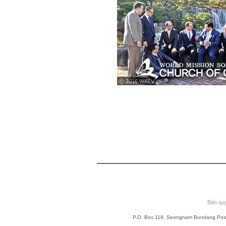
ⓒ 2016 WATV
Bản qu
P.O. Box 119, Seongnam Bundang Post 