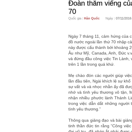
Đoàn thăm viếng của
70
Quốc gia
|
Hàn Quốc
Ngày
|
07/11/2016
Ngày 7 tháng 11, cảm hứng của c
đồ nước ngoài lần thứ 70 nhập cả
này được cấu thành bởi khoảng 20
Âu như Mỹ, Canada, Anh, Đức v.v.
và đứng đầu công việc Tin Lành,
trên 1 lần trong quá khứ.
Mẹ chào đón các người giúp việc
lần đầu tiên, Ngài khích lệ sự kh
sự vất vả và nhọc nhằn ấy đã được
nhớ và tình yêu thương vô tận, 
nhận nhiều phước lành Thánh Li
trong việc dẫn dắt những người 
tình yêu thương.”
Thông qua giảng đạo và bài giảng
tinh thần đức tin rằng “Công vi
đại vũ trụ, đã phán ắt phải đư