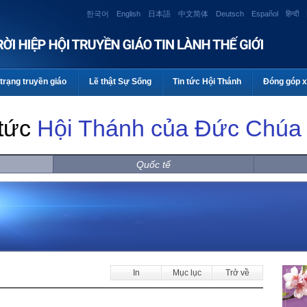
한국어
English
日本語
中文简体
Deutsch
Español
हिन्दी
trạng truyền giáo
Lẽ thật Sự Sống
Tin tức Hội Thánh
Đóng góp x
 tức
Hội Thánh của Đức Chúa 
Quốc tế
In
Mục lục
Trở về