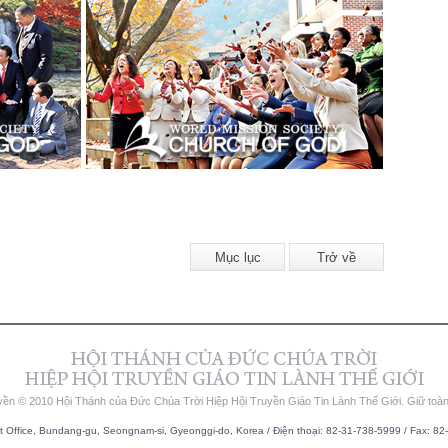
Mục lục
Trở về
yền © 2010 Hội Thánh của Đức Chúa Trời Hiệp Hội Truyền Giáo Tin Lành Thế Giới. Giữ toà
Office, Bundang-gu, Seongnam-si, Gyeonggi-do, Korea / Điện thoại: 82-31-738-5999 / Fax: 82