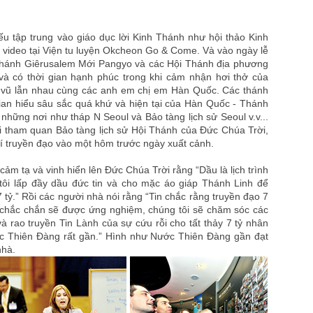
ếu tập trung vào giáo dục lời Kinh Thánh như hội thảo Kinh
c video tại Viện tu luyện Okcheon Go & Come. Và vào ngày lễ
thánh Giêrusalem Mới Pangyo và các Hội Thánh địa phương
 và có thời gian hạnh phúc trong khi cảm nhận hơi thở của
ổ vũ lẫn nhau cùng các anh em chị em Hàn Quốc. Các thánh
ian hiểu sâu sắc quá khứ và hiện tại của Hàn Quốc - Thánh
những nơi như tháp N Seoul và Bảo tàng lịch sử Seoul v.v...
bởi tham quan Bảo tàng lịch sử Hội Thánh của Đức Chúa Trời,
chí truyền đạo vào một hôm trước ngày xuất cảnh.
ảm tạ và vinh hiển lên Đức Chúa Trời rằng “Dầu là lịch trình
ôi lấp đầy dầu đức tin và cho mặc áo giáp Thánh Linh để
ỷ.” Rồi các người nhà nói rằng “Tin chắc rằng truyền đạo 7
i chắc chắn sẽ được ứng nghiệm, chúng tôi sẽ chăm sóc các
 rao truyền Tin Lành của sự cứu rỗi cho tất thảy 7 tỷ nhân
ước Thiên Đàng rất gần.” Hình như Nước Thiên Đàng gần đạt
nhà.