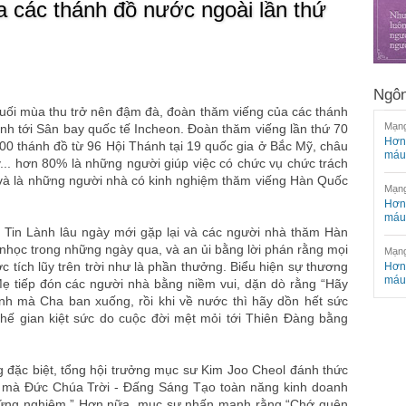
 các thánh đồ nước ngoài lần thứ
Ngôn
uối mùa thu trở nên đậm đà, đoàn thăm viếng của các thánh
Mạng
nh tới Sân bay quốc tế Incheon. Đoàn thăm viếng lần thứ 70
Hơn 
0 thánh đồ từ 96 Hội Thánh tại 19 quốc gia ở Bắc Mỹ, châu
máu
.. hơn 80% là những người giúp việc có chức vụ chức trách
 và là những người nhà có kinh nghiệm thăm viếng Hàn Quốc
Mạng
Hơn 
máu
 Tin Lành lâu ngày mới gặp lại và các người nhà thăm Hàn
ổ nhọc trong những ngày qua, và an ủi bằng lời phán rằng mọi
Mạng
 tích lũy trên trời như là phần thưởng. Biểu hiện sự thương
Hơn 
máu
Mẹ tiếp đón các người nhà bằng niềm vui, dặn dò rằng “Hãy
nh mà Cha ban xuống, rồi khi về nước thì hãy dồn hết sức
thế gian kiệt sức do cuộc đời mệt mỏi tới Thiên Đàng bằng
 đặc biệt, tổng hội trưởng mục sư Kim Joo Cheol đánh thức
ệc mà Đức Chúa Trời - Đấng Sáng Tạo toàn năng kinh doanh
ợc ứng nghiệm.” Hơn nữa, mục sư nhấn mạnh rằng “Chớ quên