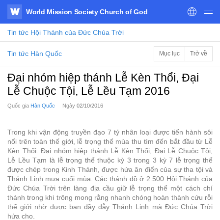
World Mission Society Church of God
WATV
Tin tức
Hội Thánh của Đức Chúa Trời
Tin tức Hàn Quốc
Mục lục
Trở về
Đại nhóm hiệp thánh Lễ Kèn Thổi, Đại
Lễ Chuộc Tội, Lễ Lều Tạm 2016
Quốc gia
Hàn Quốc
Ngày
02/10/2016
Trong khi vận động truyền đạo 7 tỷ nhân loại được tiến hành sôi
nổi trên toàn thế giới, lễ trọng thể mùa thu tìm đến bắt đầu từ Lễ
Kèn Thổi. Đại nhóm hiệp thánh Lễ Kèn Thổi, Đại Lễ Chuộc Tội,
Lễ Lều Tạm là lễ trọng thể thuộc kỳ 3 trong 3 kỳ 7 lễ trọng thể
được chép trong Kinh Thánh, được hứa ân điển của sự tha tội và
Thánh Linh mưa cuối mùa. Các thánh đồ ở 2.500 Hội Thánh của
Đức Chúa Trời trên làng địa cầu giữ lễ trọng thể một cách chí
thánh trong khi trông mong rằng nhanh chóng hoàn thành cứu rỗi
thế giới nhờ được ban đầy dẫy Thánh Linh mà Đức Chúa Trời
hứa cho.