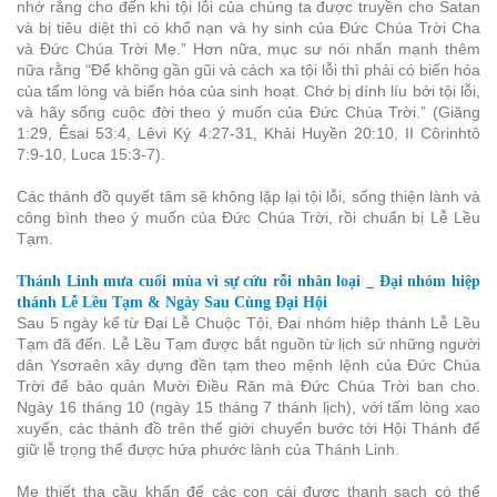
nhớ rằng cho đến khi tội lỗi của chúng ta được truyền cho Satan
và bị tiêu diệt thì có khổ nạn và hy sinh của Đức Chúa Trời Cha
và Đức Chúa Trời Mẹ.” Hơn nữa, mục sư nói nhấn mạnh thêm
nữa rằng “Để không gần gũi và cách xa tội lỗi thì phải có biến hóa
của tấm lòng và biến hóa của sinh hoạt. Chớ bị dính líu bởi tội lỗi,
và hãy sống cuộc đời theo ý muốn của Đức Chúa Trời.” (Giăng
1:29, Êsai 53:4, Lêvi Ký 4:27-31, Khải Huyền 20:10, II Côrinhtô
7:9-10, Luca 15:3-7).
Các thánh đồ quyết tâm sẽ không lặp lại tội lỗi, sống thiện lành và
công bình theo ý muốn của Đức Chúa Trời, rồi chuẩn bị Lễ Lều
Tạm.
Thánh Linh mưa cuối mùa vì sự cứu rỗi nhân loại _ Đại nhóm hiệp
thánh Lễ Lều Tạm & Ngày Sau Cùng Đại Hội
Sau 5 ngày kể từ Đại Lễ Chuộc Tội, Đại nhóm hiệp thánh Lễ Lều
Tạm đã đến. Lễ Lều Tạm được bắt nguồn từ lịch sử những người
dân Ysơraên xây dựng đền tạm theo mệnh lệnh của Đức Chúa
Trời để bảo quản Mười Điều Răn mà Đức Chúa Trời ban cho.
Ngày 16 tháng 10 (ngày 15 tháng 7 thánh lịch), với tấm lòng xao
xuyến, các thánh đồ trên thế giới chuyển bước tới Hội Thánh để
giữ lễ trọng thể được hứa phước lành của Thánh Linh.
Mẹ thiết tha cầu khẩn để các con cái được thanh sạch có thể