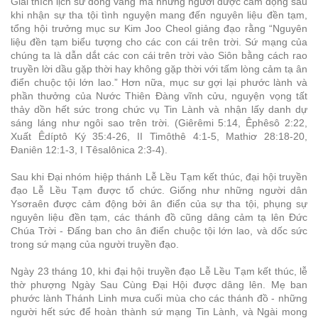
Giải thích lịch sử đồng vắng mà những người được cảm động sau
khi nhận sự tha tội tình nguyện mang đến nguyên liệu đền tạm,
tổng hội trưởng mục sư Kim Joo Cheol giảng đạo rằng “Nguyên
liệu đền tạm biểu tượng cho các con cái trên trời. Sứ mạng của
chúng ta là dẫn dắt các con cái trên trời vào Siôn bằng cách rao
truyền lời dầu gặp thời hay không gặp thời với tấm lòng cảm tạ ân
điển chuộc tội lớn lao.” Hơn nữa, mục sư gợi lại phước lành và
phần thưởng của Nước Thiên Đàng vĩnh cửu, nguyện vọng tất
thảy dồn hết sức trong chức vụ Tin Lành và nhận lấy danh dự
sáng láng như ngôi sao trên trời. (Giêrêmi 5:14, Êphêsô 2:22,
Xuất Êdíptô Ký 35:4-26, II Timôthê 4:1-5, Mathiơ 28:18-20,
Đaniên 12:1-3, I Têsalônica 2:3-4).
Sau khi Đại nhóm hiệp thánh Lễ Lều Tạm kết thúc, đại hội truyền
đạo Lễ Lều Tạm được tổ chức. Giống như những người dân
Ysơraên được cảm động bởi ân điển của sự tha tội, phụng sự
nguyên liệu đền tạm, các thánh đồ cũng dâng cảm tạ lên Đức
Chúa Trời - Đấng ban cho ân điển chuộc tội lớn lao, và dốc sức
trong sứ mạng của người truyền đạo.
Ngày 23 tháng 10, khi đại hội truyền đạo Lễ Lều Tạm kết thúc, lễ
thờ phượng Ngày Sau Cùng Đại Hội được dâng lên. Mẹ ban
phước lành Thánh Linh mưa cuối mùa cho các thánh đồ - những
người hết sức để hoàn thành sứ mạng Tin Lành, và Ngài mong