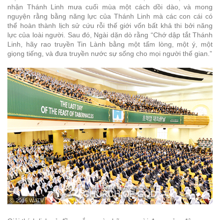
nhận Thánh Linh mưa cuối mùa một cách dồi dào, và mong
nguyện rằng bằng năng lực của Thánh Linh mà các con cái có
thể hoàn thành lịch sử cứu rỗi thế giới vốn bất khả thi bởi năng
lực của loài người. Sau đó, Ngài dặn dò rằng “Chớ dập tắt Thánh
Linh, hãy rao truyền Tin Lành bằng một tấm lòng, một ý, một
giọng tiếng, và đưa truyền nước sự sống cho mọi người thế gian.”
ⓒ 2016 WATV