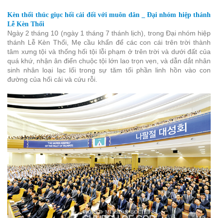
Kèn thổi thúc giục hối cải đối với muôn dân _ Đại nhóm hiệp thánh
Lễ Kèn Thổi
Ngày 2 tháng 10 (ngày 1 tháng 7 thánh lịch), trong Đại nhóm hiệp
thánh Lễ Kèn Thổi, Mẹ cầu khẩn để các con cái trên trời thành
tâm xưng tội và thống hối tội lỗi phạm ở trên trời và dưới đất của
quá khứ, nhận ân điển chuộc tội lớn lao trọn vẹn, và dẫn dắt nhân
sinh nhân loại lạc lối trong sự tăm tối phần linh hồn vào con
đường của hối cải và cứu rỗi.