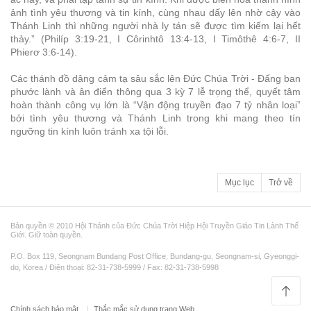
ảnh tình yêu thương và tin kính, cùng nhau dấy lên nhờ cậy vào
Thánh Linh thì những người nhà ly tán sẽ được tìm kiếm lại hết
thảy.” (Philíp 3:19-21, I Côrinhtô 13:4-13, I Timôthê 4:6-7, II
Phierơ 3:6-14).
Các thánh đồ dâng cảm tạ sâu sắc lên Đức Chúa Trời - Đấng ban
phước lành và ân điển thông qua 3 kỳ 7 lễ trọng thể, quyết tâm
hoàn thành công vụ lớn là “Vận động truyền đạo 7 tỷ nhân loại”
bởi tình yêu thương và Thánh Linh trong khi mang theo tín
ngưỡng tin kính luôn tránh xa tội lỗi.
Mục lục
Trở về
Bản quyền © 2010 Hội Thánh của Đức Chúa Trời Hiệp Hội Truyền Giáo Tin Lành Thế
Giới. Giữ toàn quyền.
P.O. Box 119, Seongnam Bundang Post Office, Bundang-gu, Seongnam-si, Gyeonggi-
do, Korea / Điện thoại: 82-31-738-5999 / Fax: 82-31-738-5998
Chính sách bảo mật
Thắc mắc sử dụng trang Web