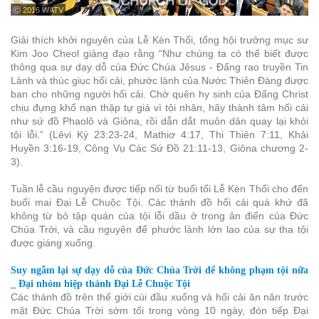
ⓒ 2016 WATV
Giải thích khởi nguyên của Lễ Kèn Thổi, tổng hội trưởng mục sư
Kim Joo Cheol giảng đạo rằng “Như chúng ta có thể biết được
thông qua sự dạy dỗ của Đức Chúa Jêsus - Đấng rao truyền Tin
Lành và thúc giục hối cải, phước lành của Nước Thiên Đàng được
ban cho những người hối cải. Chớ quên hy sinh của Đấng Christ
chịu đựng khổ nạn thập tự giá vì tội nhân, hãy thành tâm hối cải
như sứ đồ Phaolô và Giôna, rồi dẫn dắt muôn dân quay lại khỏi
tội lỗi.” (Lêvi Ký 23:23-24, Mathiơ 4:17, Thi Thiên 7:11, Khải
Huyền 3:16-19, Công Vụ Các Sứ Đồ 21:11-13, Giôna chương 2-
3).
Tuần lễ cầu nguyện được tiếp nối từ buổi tối Lễ Kèn Thổi cho đến
buổi mai Đại Lễ Chuộc Tội. Các thánh đồ hối cải quá khứ đã
không từ bỏ tập quán của tội lỗi dầu ở trong ân điển của Đức
Chúa Trời, và cầu nguyện để phước lành lớn lao của sự tha tội
được giáng xuống.
Suy ngẫm lại sự dạy dỗ của Đức Chúa Trời để không phạm tội nữa
_ Đại nhóm hiệp thánh Đại Lễ Chuộc Tội
Các thánh đồ trên thế giới cúi đầu xuống và hối cải ăn năn trước
mặt Đức Chúa Trời sớm tối trong vòng 10 ngày, đón tiếp Đại