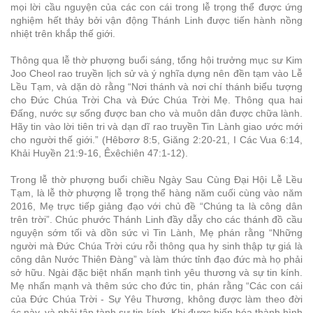
mọi lời cầu nguyện của các con cái trong lễ trọng thể được ứng
nghiệm hết thảy bởi vận động Thánh Linh được tiến hành nồng
nhiệt trên khắp thế giới.
Thông qua lễ thờ phượng buổi sáng, tổng hội trưởng mục sư Kim
Joo Cheol rao truyền lịch sử và ý nghĩa dựng nên đền tạm vào Lễ
Lều Tạm, và dặn dò rằng “Nơi thánh và nơi chí thánh biểu tượng
cho Đức Chúa Trời Cha và Đức Chúa Trời Mẹ. Thông qua hai
Đấng, nước sự sống được ban cho và muôn dân được chữa lành.
Hãy tin vào lời tiên tri và dạn dĩ rao truyền Tin Lành giao ước mới
cho người thế giới.” (Hêbơrơ 8:5, Giăng 2:20-21, I Các Vua 6:14,
Khải Huyền 21:9-16, Êxêchiên 47:1-12).
Trong lễ thờ phượng buổi chiều Ngày Sau Cùng Đại Hội Lễ Lều
Tạm, là lễ thờ phượng lễ trọng thể hàng năm cuối cùng vào năm
2016, Mẹ trực tiếp giảng đạo với chủ đề “Chúng ta là công dân
trên trời”. Chúc phước Thánh Linh đầy dẫy cho các thánh đồ cầu
nguyện sớm tối và dồn sức vì Tin Lành, Mẹ phán rằng “Những
người mà Đức Chúa Trời cứu rỗi thông qua hy sinh thập tự giá là
công dân Nước Thiên Đàng” và làm thức tỉnh đạo đức mà họ phải
sở hữu. Ngài đặc biệt nhấn mạnh tình yêu thương và sự tin kính.
Mẹ nhấn mạnh và thêm sức cho đức tin, phán rằng “Các con cái
của Đức Chúa Trời - Sự Yêu Thương, không được làm theo đời
ác này, và phải tập tành sự tin kính. Khi được biến hóa thành hình