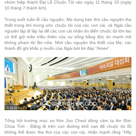
nhóm hiệp thánh Đại Lễ Chuộc Tội vào ngày 11 tháng 10 (ngày
10 tháng 7 thánh lịch).
Trong suốt tuần lễ cầu nguyện, Mẹ dựng bàn thờ cầu nguyện tha
thiết trong khi mong ước chuộc tội của các con cái, và Ngài cầu
nguyện lặp đi lặp lại để các con cái nhận ân điển chuộc tội lớn lao
có thể giữ mão triều thiên của sự sống bằng đức tin mạnh mẽ
không phạm tội lần nữa. Nhờ cầu nguyện tha thiết của Mẹ, các
thánh đồ ghi khắc ý muốn của Ngài bởi lời đáp “Amen”.
ⓒ 2016 WATV
Tổng hội trưởng mục sư Kim Joo Cheol dâng cảm tạ lên Đức
Chúa Trời - Đấng đi trên con đường khổ nạn để chuộc tội lỗi
không thể được tha thứ của các con cái, nhấn mạnh rằng “Hãy