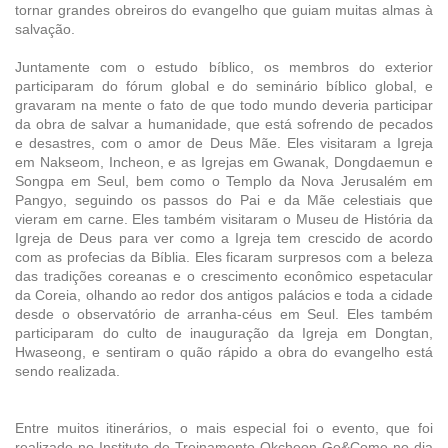
tornar grandes obreiros do evangelho que guiam muitas almas à
salvação.
Juntamente com o estudo bíblico, os membros do exterior
participaram do fórum global e do seminário bíblico global, e
gravaram na mente o fato de que todo mundo deveria participar
da obra de salvar a humanidade, que está sofrendo de pecados
e desastres, com o amor de Deus Mãe. Eles visitaram a Igreja
em Nakseom, Incheon, e as Igrejas em Gwanak, Dongdaemun e
Songpa em Seul, bem como o Templo da Nova Jerusalém em
Pangyo, seguindo os passos do Pai e da Mãe celestiais que
vieram em carne. Eles também visitaram o Museu de História da
Igreja de Deus para ver como a Igreja tem crescido de acordo
com as profecias da Bíblia. Eles ficaram surpresos com a beleza
das tradições coreanas e o crescimento econômico espetacular
da Coreia, olhando ao redor dos antigos palácios e toda a cidade
desde o observatório de arranha-céus em Seul. Eles também
participaram do culto de inauguração da Igreja em Dongtan,
Hwaseong, e sentiram o quão rápido a obra do evangelho está
sendo realizada.
Entre muitos itinerários, o mais especial foi o evento, que foi
realizado no Instituto de Treinamento Okcheon Go&Come no dia