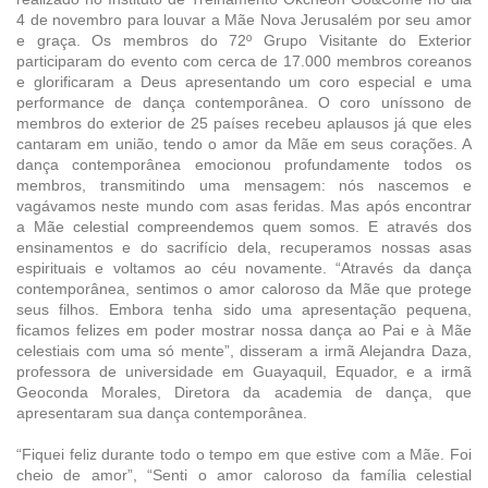
4 de novembro para louvar a Mãe Nova Jerusalém por seu amor
e graça. Os membros do 72º Grupo Visitante do Exterior
participaram do evento com cerca de 17.000 membros coreanos
e glorificaram a Deus apresentando um coro especial e uma
performance de dança contemporânea. O coro uníssono de
membros do exterior de 25 países recebeu aplausos já que eles
cantaram em união, tendo o amor da Mãe em seus corações. A
dança contemporânea emocionou profundamente todos os
membros, transmitindo uma mensagem: nós nascemos e
vagávamos neste mundo com asas feridas. Mas após encontrar
a Mãe celestial compreendemos quem somos. E através dos
ensinamentos e do sacrifício dela, recuperamos nossas asas
espirituais e voltamos ao céu novamente. “Através da dança
contemporânea, sentimos o amor caloroso da Mãe que protege
seus filhos. Embora tenha sido uma apresentação pequena,
ficamos felizes em poder mostrar nossa dança ao Pai e à Mãe
celestiais com uma só mente”, disseram a irmã Alejandra Daza,
professora de universidade em Guayaquil, Equador, e a irmã
Geoconda Morales, Diretora da academia de dança, que
apresentaram sua dança contemporânea.
“Fiquei feliz durante todo o tempo em que estive com a Mãe. Foi
cheio de amor”, “Senti o amor caloroso da família celestial