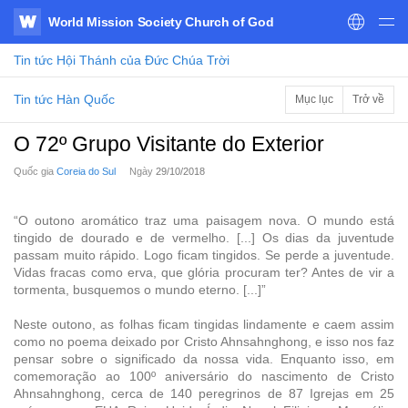
World Mission Society Church of God
WATV
Tin tức
Hội Thánh của Đức Chúa Trời
Tin tức Hàn Quốc
Mục lục
Trở về
O 72º Grupo Visitante do Exterior
Quốc gia
Coreia do Sul
Ngày
29/10/2018
“O outono aromático traz uma paisagem nova. O mundo está
tingido de dourado e de vermelho. [...] Os dias da juventude
passam muito rápido. Logo ficam tingidos. Se perde a juventude.
Vidas fracas como erva, que glória procuram ter? Antes de vir a
tormenta, busquemos o mundo eterno. [...]”
Neste outono, as folhas ficam tingidas lindamente e caem assim
como no poema deixado por Cristo Ahnsahnghong, e isso nos faz
pensar sobre o significado da nossa vida. Enquanto isso, em
comemoração ao 100º aniversário do nascimento de Cristo
Ahnsahnghong, cerca de 140 peregrinos de 87 Igrejas em 25