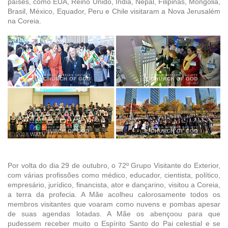
países, como EUA, Reino Unido, Índia, Nepal, Filipinas, Mongólia,
Brasil, México, Equador, Peru e Chile visitaram a Nova Jerusalém
na Coreia.
ⓒ 2018 WATV
Por volta do dia 29 de outubro, o 72º Grupo Visitante do Exterior,
com várias profissões como médico, educador, cientista, político,
empresário, jurídico, financista, ator e dançarino, visitou a Coreia,
a terra da profecia. A Mãe acolheu calorosamente todos os
membros visitantes que voaram como nuvens e pombas apesar
de suas agendas lotadas. A Mãe os abençoou para que
pudessem receber muito o Espírito Santo do Pai celestial e se