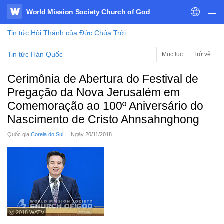
World Mission Society Church of God
WATV
Tin tức
Hội Thánh của Đức Chúa Trời
Tin tức Hàn Quốc
Mục lục
Trở về
Cerimônia de Abertura do Festival de
Pregação da Nova Jerusalém em
Comemoração ao 100º Aniversário do
Nascimento de Cristo Ahnsahnghong
Quốc gia
Coreia do Sul
Ngày
20/11/2018
ⓒ 2018 WATV