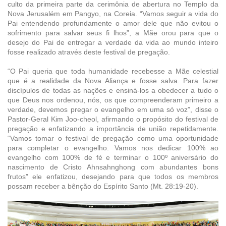
culto da primeira parte da cerimônia de abertura no Templo da
Nova Jerusalém em Pangyo, na Coreia. “Vamos seguir a vida do
Pai entendendo profundamente o amor dele que não evitou o
sofrimento para salvar seus fi lhos”, a Mãe orou para que o
desejo do Pai de entregar a verdade da vida ao mundo inteiro
fosse realizado através deste festival de pregação.
“O Pai queria que toda humanidade recebesse a Mãe celestial
que é a realidade da Nova Aliança e fosse salva. Para fazer
discípulos de todas as nações e ensiná-los a obedecer a tudo o
que Deus nos ordenou, nós, os que compreenderam primeiro a
verdade, devemos pregar o evangelho em uma só voz”, disse o
Pastor-Geral Kim Joo-cheol, afirmando o propósito do festival de
pregação e enfatizando a importância de união repetidamente.
“Vamos tomar o festival de pregação como uma oportunidade
para completar o evangelho. Vamos nos dedicar 100% ao
evangelho com 100% de fé e terminar o 100º aniversário do
nascimento de Cristo Ahnsahnghong com abundantes bons
frutos” ele enfatizou, desejando para que todos os membros
possam receber a bênção do Espírito Santo (Mt. 28:19-20).