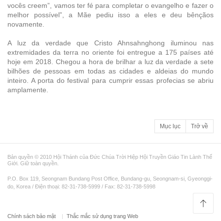
vocês creem”, vamos ter fé para completar o evangelho e fazer o
melhor possível”, a Mãe pediu isso a eles e deu bênçãos
novamente.
A luz da verdade que Cristo Ahnsahnghong iluminou nas
extremidades da terra no oriente foi entregue a 175 países até
hoje em 2018. Chegou a hora de brilhar a luz da verdade a sete
bilhões de pessoas em todas as cidades e aldeias do mundo
inteiro. A porta do festival para cumprir essas profecias se abriu
amplamente.
Mục lục
Trở về
Bản quyền © 2010 Hội Thánh của Đức Chúa Trời Hiệp Hội Truyền Giáo Tin Lành Thế
Giới. Giữ toàn quyền.
P.O. Box 119, Seongnam Bundang Post Office, Bundang-gu, Seongnam-si, Gyeonggi-
do, Korea / Điện thoại: 82-31-738-5999 / Fax: 82-31-738-5998
Chính sách bảo mật
Thắc mắc sử dụng trang Web