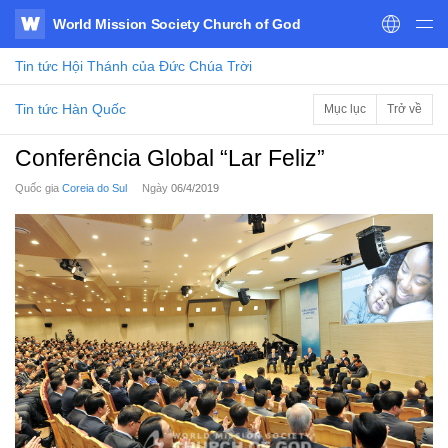
World Mission Society Church of God
WATV
Tin tức
Hội Thánh của Đức Chúa Trời
Tin tức Hàn Quốc
Mục lục
Trở về
Conferência Global “Lar Feliz”
Quốc gia
Coreia do Sul
Ngày
06/4/2019