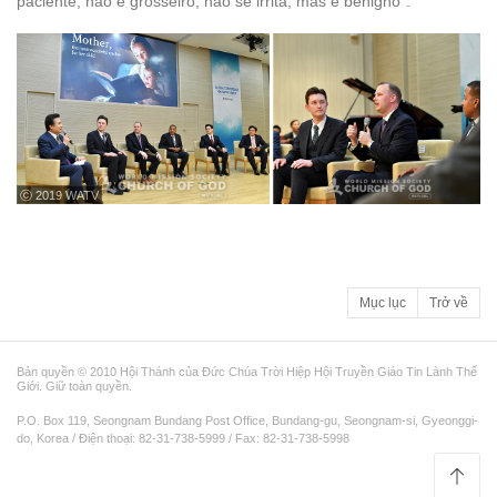
paciente, não é grosseiro, não se irrita, mas é benigno”.
ⓒ 2019 WATV
Mục lục
Trở về
Bản quyền © 2010 Hội Thánh của Đức Chúa Trời Hiệp Hội Truyền Giáo Tin Lành Thế
Giới. Giữ toàn quyền.
P.O. Box 119, Seongnam Bundang Post Office, Bundang-gu, Seongnam-si, Gyeonggi-
do, Korea / Điện thoại: 82-31-738-5999 / Fax: 82-31-738-5998