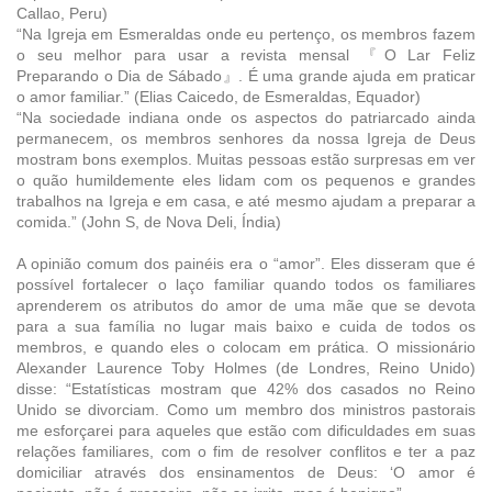
Callao, Peru)
“Na Igreja em Esmeraldas onde eu pertenço, os membros fazem
o seu melhor para usar a revista mensal 『O Lar Feliz
Preparando o Dia de Sábado』. É uma grande ajuda em praticar
o amor familiar.” (Elias Caicedo, de Esmeraldas, Equador)
“Na sociedade indiana onde os aspectos do patriarcado ainda
permanecem, os membros senhores da nossa Igreja de Deus
mostram bons exemplos. Muitas pessoas estão surpresas em ver
o quão humildemente eles lidam com os pequenos e grandes
trabalhos na Igreja e em casa, e até mesmo ajudam a preparar a
comida.” (John S, de Nova Deli, Índia)
A opinião comum dos painéis era o “amor”. Eles disseram que é
possível fortalecer o laço familiar quando todos os familiares
aprenderem os atributos do amor de uma mãe que se devota
para a sua família no lugar mais baixo e cuida de todos os
membros, e quando eles o colocam em prática. O missionário
Alexander Laurence Toby Holmes (de Londres, Reino Unido)
disse: “Estatísticas mostram que 42% dos casados no Reino
Unido se divorciam. Como um membro dos ministros pastorais
me esforçarei para aqueles que estão com dificuldades em suas
relações familiares, com o fim de resolver conflitos e ter a paz
domiciliar através dos ensinamentos de Deus: ‘O amor é