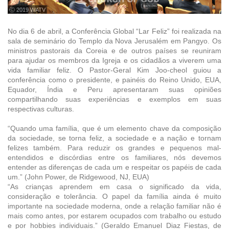
ⓒ 2019 WATV
No dia 6 de abril, a Conferência Global “Lar Feliz” foi realizada na
sala de seminário do Templo da Nova Jerusalém em Pangyo. Os
ministros pastorais da Coreia e de outros países se reuniram
para ajudar os membros da Igreja e os cidadãos a viverem uma
vida familiar feliz. O Pastor-Geral Kim Joo-cheol guiou a
conferência como o presidente, e painéis do Reino Unido, EUA,
Equador, Índia e Peru apresentaram suas opiniões
compartilhando suas experiências e exemplos em suas
respectivas culturas.
“Quando uma família, que é um elemento chave da composição
da sociedade, se torna feliz, a sociedade e a nação e tornam
felizes também. Para reduzir os grandes e pequenos mal-
entendidos e discórdias entre os familiares, nós devemos
entender as diferenças de cada um e respeitar os papéis de cada
um.” (John Power, de Ridgewood, NJ, EUA)
“As crianças aprendem em casa o significado da vida,
consideração e tolerância. O papel da família ainda é muito
importante na sociedade moderna, onde a relação familiar não é
mais como antes, por estarem ocupados com trabalho ou estudo
e por hobbies individuais.” (Geraldo Emanuel Diaz Fiestas, de