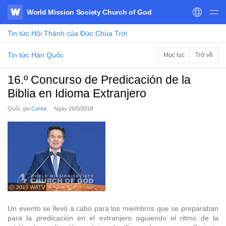
World Mission Society Church of God
WATV
Tin tức
Hội Thánh của Đức Chúa Trời
Tin tức Hàn Quốc
Mục lục
Trở về
16.º Concurso de Predicación de la
Biblia en Idioma Extranjero
Quốc gia
Corea
Ngày
26/5/2019
ⓒ 2019 WATV
Un evento se llevó a cabo para los miembros que se preparaban
para la predicación en el extranjero siguiendo el ritmo de la