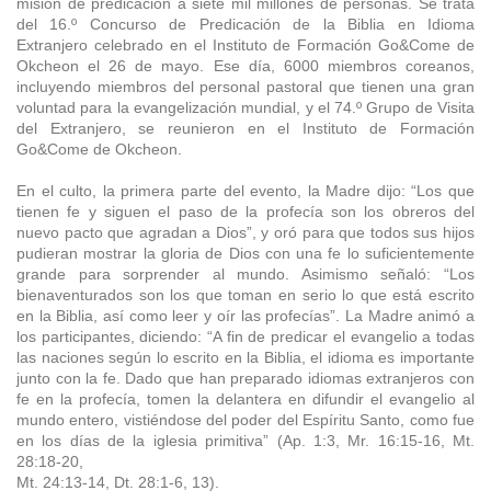
misión de predicación a siete mil millones de personas. Se trata
del 16.º Concurso de Predicación de la Biblia en Idioma
Extranjero celebrado en el Instituto de Formación Go&Come de
Okcheon el 26 de mayo. Ese día, 6000 miembros coreanos,
incluyendo miembros del personal pastoral que tienen una gran
voluntad para la evangelización mundial, y el 74.º Grupo de Visita
del Extranjero, se reunieron en el Instituto de Formación
Go&Come de Okcheon.
En el culto, la primera parte del evento, la Madre dijo: “Los que
tienen fe y siguen el paso de la profecía son los obreros del
nuevo pacto que agradan a Dios”, y oró para que todos sus hijos
pudieran mostrar la gloria de Dios con una fe lo suficientemente
grande para sorprender al mundo. Asimismo señaló: “Los
bienaventurados son los que toman en serio lo que está escrito
en la Biblia, así como leer y oír las profecías”. La Madre animó a
los participantes, diciendo: “A fin de predicar el evangelio a todas
las naciones según lo escrito en la Biblia, el idioma es importante
junto con la fe. Dado que han preparado idiomas extranjeros con
fe en la profecía, tomen la delantera en difundir el evangelio al
mundo entero, vistiéndose del poder del Espíritu Santo, como fue
en los días de la iglesia primitiva” (Ap. 1:3, Mr. 16:15-16, Mt.
28:18-20,
Mt. 24:13-14, Dt. 28:1-6, 13).