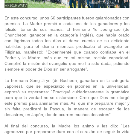
ⓒ 2019 WATV
En este concurso, unos 60 participantes fueron galardonados con
premios. La Madre premió a cada uno de los ganadores y los
felicitó, tomando sus manos. El hermano Yu Jeong-soo (de
Chuncheon, ganador en la categoría Inglés), que había orado
con lágrimas todos los días al darse cuenta de su deficiente
habilidad para el idioma mientras predicaba el evangelio en
Filipinas, manifestó: “Experimenté que cuando confiaba en el
Padre y la Madre, más que en mí mismo, recibía capacidad.
Cumpliré la misión del evangelio que me ha sido dada, pidiendo
siempre el poder de Dios sin ser arrogante”.
La hermana Song Ji-ye (de Bucheon, ganadora en la categoría
Japonés), que se especializó en japonés en la universidad,
expresó su esperanza: “Practiqué cuidadosamente la gramática
para que la verdad no se distorsione. Creo que Dios me otorgó
este premio para animarme más. Así que me prepararé mejor y
sin falta predicaré la Pascua, la manera de escapar de los
desastres, en Japón, donde ocurren muchos desastres”.
Al final del concurso, la Madre los animó y les dijo: “Les
agradezco por prepararse duro con el corazón de seguir la vida