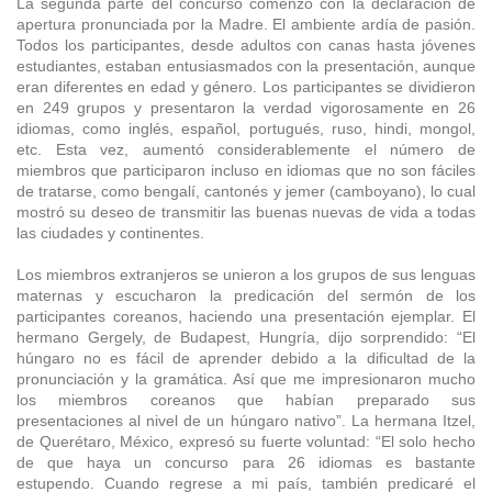
La segunda parte del concurso comenzó con la declaración de
apertura pronunciada por la Madre. El ambiente ardía de pasión.
Todos los participantes, desde adultos con canas hasta jóvenes
estudiantes, estaban entusiasmados con la presentación, aunque
eran diferentes en edad y género. Los participantes se dividieron
en 249 grupos y presentaron la verdad vigorosamente en 26
idiomas, como inglés, español, portugués, ruso, hindi, mongol,
etc. Esta vez, aumentó considerablemente el número de
miembros que participaron incluso en idiomas que no son fáciles
de tratarse, como bengalí, cantonés y jemer (camboyano), lo cual
mostró su deseo de transmitir las buenas nuevas de vida a todas
las ciudades y continentes.
Los miembros extranjeros se unieron a los grupos de sus lenguas
maternas y escucharon la predicación del sermón de los
participantes coreanos, haciendo una presentación ejemplar. El
hermano Gergely, de Budapest, Hungría, dijo sorprendido: “El
húngaro no es fácil de aprender debido a la dificultad de la
pronunciación y la gramática. Así que me impresionaron mucho
los miembros coreanos que habían preparado sus
presentaciones al nivel de un húngaro nativo”. La hermana Itzel,
de Querétaro, México, expresó su fuerte voluntad: “El solo hecho
de que haya un concurso para 26 idiomas es bastante
estupendo. Cuando regrese a mi país, también predicaré el