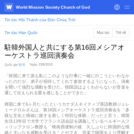
World Mission Society Church of God
WATV
Tin tức
Hội Thánh của Đức Chúa Trời
Tin tức Hàn Quốc
Mục lục
Trở về
駐韓外国人と共にする第16回メシアオ
ーケストラ巡回演奏会
Ngày
13/6/2010
Quốc gia
한국
「韓国に来て誰も私にこのような行事に一緒に行こうといわなか
ったのだが、弟子が招待してくれて参加するようになった。演奏
を聞いて強烈な感動を受けた。韓国語はよくわからないが音楽を
通して伝えられる愛を感じることができた」
韓国に来て6ヶ月たったというカナダ人ネイティブ英語教師ジェレ
ミークロルさんは、第16回メシアオーケストラ巡回演奏会を「多
様な文化と情緒に接する新しく特別な体験」だったと言う。韓国
生活13年目で大学でフランス語会話を講義しているベルギー人フ
ィリップクロン教授も「映画西便制の後、久しぶりに韓国的な情
緒と大いなる感動を受けることができ、音楽で韓国をより理解す