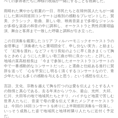
べての参席者たちに神様の祝福が一緒にすることを祝祷した。
雨晴れた爽やかな初夏の一日、市民たちと在韓外国人たちが一緒
にした第16回巡回コンサートは格別の感動をプレゼントした。賛
美、クラシック、歌曲、新しい歌、映画音楽まで多様なジャンル
が多様な楽器の和音の中に調和し、オーケストラと男性四重唱協
演、舞台と客席まで一致した呼吸と調和が引き立った。
この日演奏を鑑賞したコリア フィルハーモニックオーケストラの
金理事は 「演奏者たちと重唱団全て、申し分ない実力」と励まし
て 「紅海を渡れ」などフィモリ長短のように早く急きまくって胸
をときめくようにした新しい歌三曲が特に良かった」と評した。
地域の某高校校長は 「今まで参加したオーケストラコンサートの
中で一番感動的なコンサートだった」と選曲と仕組ある進行に賛
辞を送って 「心を平安にし明るく清くするコンサートなので、青
少年たちにも多くの感動を与えると思う」という感想を伝えた。
言語、文化、宗教を越えて胸を打つのは愛を伝えようとする人々
の熱情と真心である。去る年末からソウル、釜山、光州、大邱、
仁川、大田等の地で地域民たちとチリ、ハイチなど地震で苦しむ
世界人たちに、音楽で母の愛を伝えて来たメシアオーケストラ
は、今回の 16回コンサートを終りに上半期巡回演奏を一段落し、
いっそう成熟した姿で地域民と地球村隣り人たちに近付く予定
だ。