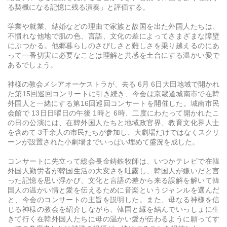
る契機になる記憶に残る演奏」と評価する。
学業や就業、結婚などの理由で家族と故国を出た外国人たちは、
不慣れな他地で肌の色、言語、文化の差によってさまざまな障壁
にぶつかる。他郷暮らしのさびしさと難しさを乗り越えるのにあ
って一番切実に必要なことは理解と共感を土台にする温かい愛で
あるでしょう。
神様の教会メシアオーケストラが、去る 6月 6日大田地域で開かれ
た第15回巡回コンサートに引き続き、今会は京畿道城南市で在韓
外国人と一緒にする第16回巡回コンサートを開催した。城南市民
会館で 13日日曜日の午後 1時と 6時、二度にわたって開かれたこ
の日の公演には、在韓外国人たちと地域政官界、教育文化界人士
を含めて 3千余人の市民たちが参加し、大劇場だけではなくスクリ
ーンが設置された小劇場までいっぱい埋めて盛況を成した。
コンサートに先立って総会長金鋳鉄牧師は、いつかテレビで在韓
外国人勤労者が韓国生活の大変さを吐露し、韓国人が嫌いだと言
った記憶を思い浮かび、文化と言語の差から来る誤解を解いて韓
国人の温かい情と愛を伝えるために音楽というジャンルを選んだ
と、今会のコンサートの主旨を説明した。また、母なる神様を信
じる神様の教会を紹介しながら、韓国と縁を結んでいっしょに生
きて行く在韓外国人たちに母の温かい愛が伝わるように願ってす