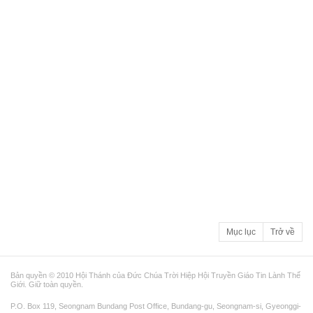
Mục lục
Trở về
Bản quyền © 2010 Hội Thánh của Đức Chúa Trời Hiệp Hội Truyền Giáo Tin Lành Thế
Giới. Giữ toàn quyền.
P.O. Box 119, Seongnam Bundang Post Office, Bundang-gu, Seongnam-si, Gyeonggi-