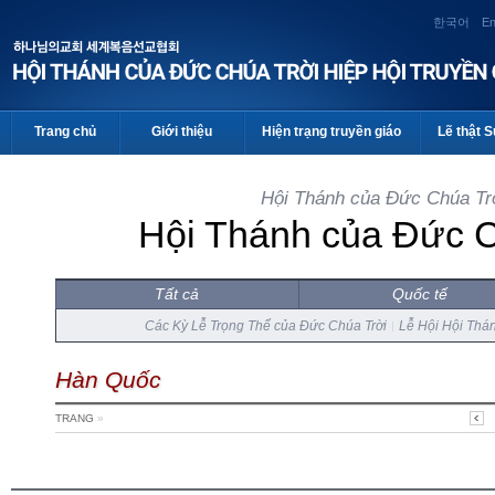
한국어
En
Trang chủ
Giới thiệu
Hiện trạng truyền giáo
Lẽ thật 
Hội Thánh của Đức Chúa Trời
Hội Thánh của Đức 
Tất cả
Quốc tế
Các Kỳ Lễ Trọng Thể của Đức Chúa Trời
Lễ Hội Hội Thá
Hàn Quốc
TRANG
»