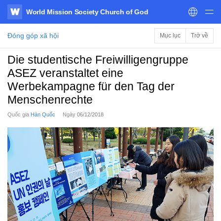
World Mission Society Church of God
WATV
Đóng góp xã hội
Mục lục
Trở về
Die studentische Freiwilligengruppe
ASEZ veranstaltet eine
Werbekampagne für den Tag der
Menschenrechte
Quốc gia
Hàn Quốc
Ngày
06/12/2018