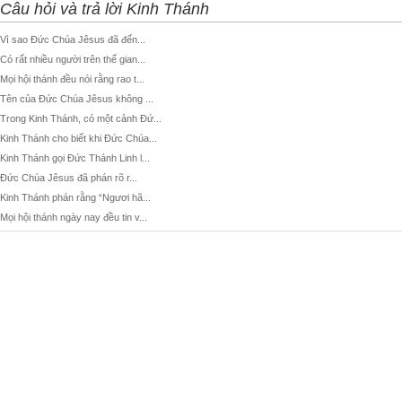
Câu hỏi và trả lời Kinh Thánh
Vì sao Đức Chúa Jêsus đã đến...
Có rất nhiều người trên thế gian...
Mọi hội thánh đều nói rằng rao t...
Tên của Đức Chúa Jêsus không ...
Trong Kinh Thánh, có một cảnh Đứ...
Kinh Thánh cho biết khi Đức Chúa...
Kinh Thánh gọi Đức Thánh Linh l...
Đức Chúa Jêsus đã phán rõ r...
Kinh Thánh phán rằng “Ngươi hã...
Mọi hội thánh ngày nay đều tin v...