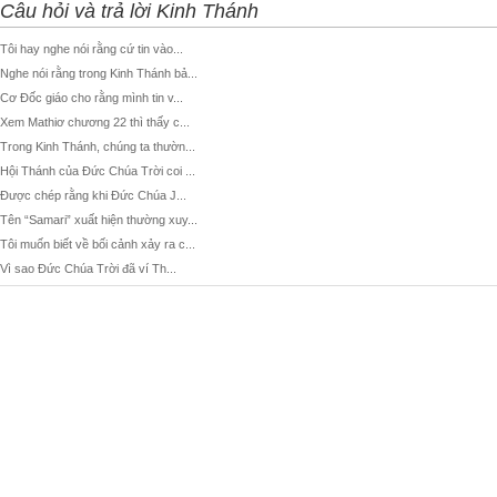
Câu hỏi và trả lời Kinh Thánh
Tôi hay nghe nói rằng cứ tin vào...
Nghe nói rằng trong Kinh Thánh bả...
Cơ Đốc giáo cho rằng mình tin v...
Xem Mathiơ chương 22 thì thấy c...
Trong Kinh Thánh, chúng ta thườn...
Hội Thánh của Đức Chúa Trời coi ...
Được chép rằng khi Đức Chúa J...
Tên “Samari” xuất hiện thường xuy...
Tôi muốn biết về bối cảnh xảy ra c...
Vì sao Đức Chúa Trời đã ví Th...