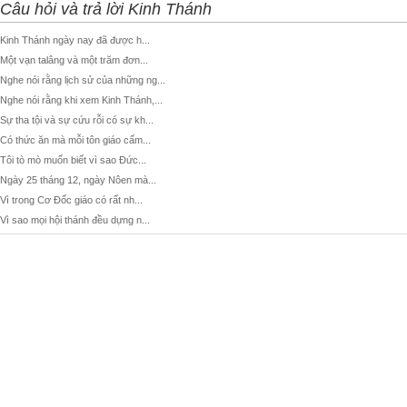
Câu hỏi và trả lời Kinh Thánh
Kinh Thánh ngày nay đã được h...
Một vạn talâng và một trăm đơn...
Nghe nói rằng lịch sử của những ng...
Nghe nói rằng khi xem Kinh Thánh,...
Sự tha tội và sự cứu rỗi có sự kh...
Có thức ăn mà mỗi tôn giáo cấm...
Tôi tò mò muốn biết vì sao Đức...
Ngày 25 tháng 12, ngày Nôen mà...
Vì trong Cơ Đốc giáo có rất nh...
Vì sao mọi hội thánh đều dựng n...