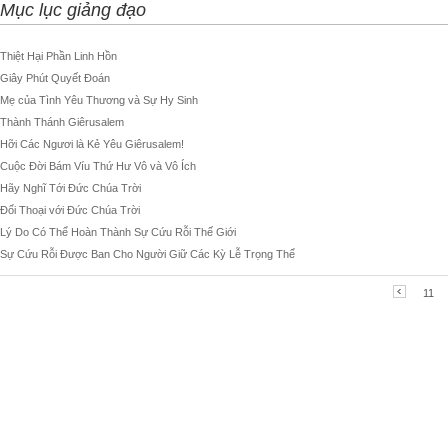
Mục lục giảng đạo
Thiệt Hại Phần Linh Hồn
Giây Phút Quyết Đoán
Mẹ của Tình Yêu Thương và Sự Hy Sinh
Thành Thánh Giêrusalem
Hỡi Các Ngươi là Kẻ Yêu Giêrusalem!
Cuộc Đời Bám Víu Thứ Hư Vô và Vô Ích
Hãy Nghĩ Tới Đức Chúa Trời
Đối Thoại với Đức Chúa Trời
Lý Do Có Thể Hoàn Thành Sự Cứu Rỗi Thế Giới
Sự Cứu Rỗi Được Ban Cho Người Giữ Các Kỳ Lễ Trọng Thể
11