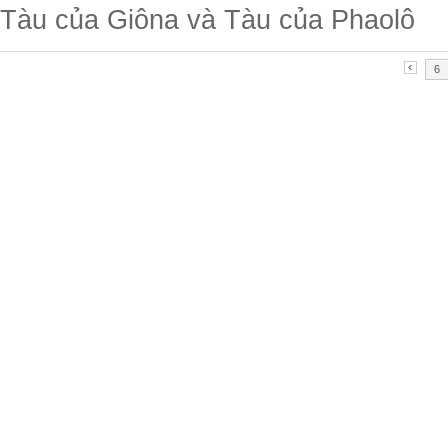
Tàu của Giôna và Tàu của Phaolô
6