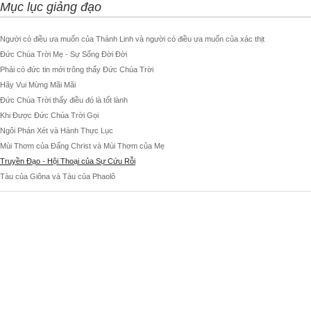
Mục lục giảng đạo
Người có điều ưa muốn của Thánh Linh và người có điều ưa muốn của xác thịt
Đức Chúa Trời Mẹ - Sự Sống Đời Đời
Phải có đức tin mới trông thấy Đức Chúa Trời
Hãy Vui Mừng Mãi Mãi
Đức Chúa Trời thấy điều đó là tốt lành
Khi Được Đức Chúa Trời Gọi
Ngôi Phán Xét và Hành Thực Lục
Mùi Thơm của Đấng Christ và Mùi Thơm của Mẹ
Truyền Đạo - Hội Thoại của Sự Cứu Rỗi
Tàu của Giôna và Tàu của Phaolô