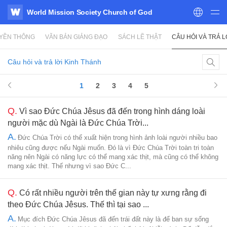
World Mission Society Church of God
WATV
UYỀN THÔNG
VĂN BẢN GIẢNG ĐẠO
SÁCH LẼ THẬT
CÂU HỎI VÀ TRẢ L
Câu hỏi và trả lời Kinh Thánh
1
2
3
4
5
Q.
Vì sao Đức Chúa Jêsus đã đến trong hình dáng loài
người mặc dù Ngài là Đức Chúa Trời...
A.
Đức Chúa Trời có thể xuất hiện trong hình ảnh loài người nhiều bao
nhiêu cũng được nếu Ngài muốn. Đó là vì Đức Chúa Trời toàn tri toàn
năng nên Ngài có năng lực có thể mang xác thịt, mà cũng có thể không
mang xác thịt. Thế nhưng vì sao Đức C...
Q.
Có rất nhiều người trên thế gian này tự xưng rằng đi
theo Đức Chúa Jêsus. Thế thì tại sao ...
A.
Mục đích Đức Chúa Jêsus đã đến trái đất này là để ban sự sống