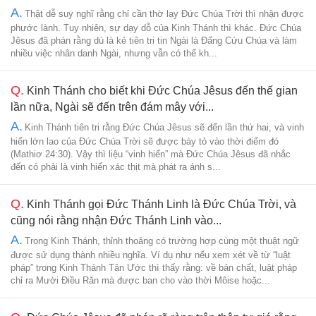
A.
Thật dễ suy nghĩ rằng chỉ cần thờ lạy Đức Chúa Trời thì nhận được
phước lành. Tuy nhiên, sự dạy dỗ của Kinh Thánh thì khác. Đức Chúa
Jêsus đã phán rằng dù là kẻ tiên tri tin Ngài là Đấng Cứu Chúa và làm
nhiều việc nhân danh Ngài, nhưng vẫn có thể kh...
Q.
Kinh Thánh cho biết khi Đức Chúa Jêsus đến thế gian
lần nữa, Ngài sẽ đến trên đám mây với...
A.
Kinh Thánh tiên tri rằng Đức Chúa Jêsus sẽ đến lần thứ hai, và vinh
hiển lớn lao của Đức Chúa Trời sẽ được bày tỏ vào thời điểm đó
(Mathiơ 24:30). Vậy thì liệu “vinh hiển” mà Đức Chúa Jêsus đã nhắc
đến có phải là vinh hiển xác thịt mà phát ra ánh s...
Q.
Kinh Thánh gọi Đức Thánh Linh là Đức Chúa Trời, và
cũng nói rằng nhận Đức Thánh Linh vào...
A.
Trong Kinh Thánh, thỉnh thoảng có trường hợp cùng một thuật ngữ
được sử dụng thành nhiều nghĩa. Ví dụ như nếu xem xét về từ “luật
pháp” trong Kinh Thánh Tân Ước thì thấy rằng: về bản chất, luật pháp
chỉ ra Mười Điều Răn mà được ban cho vào thời Môise hoặc...