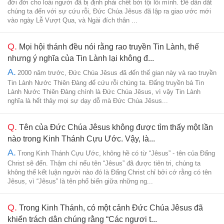
đời đời cho loài người đã bị định phải chết bởi tội lỗi mình. Để dẫn dắt
chúng ta đến với sự cứu rỗi, Đức Chúa Jêsus đã lập ra giao ước mới
vào ngày Lễ Vượt Qua, và Ngài đích thân ...
Q.
Mọi hội thánh đều nói rằng rao truyền Tin Lành, thế
nhưng ý nghĩa của Tin Lành lại không đ...
A.
2000 năm trước, Đức Chúa Jêsus đã đến thế gian này và rao truyền
Tin Lành Nước Thiên Đàng để cứu rỗi chúng ta. Đấng truyền bá Tin
Lành Nước Thiên Đàng chính là Đức Chúa Jêsus, vì vậy Tin Lành
nghĩa là hết thảy mọi sự dạy dỗ mà Đức Chúa Jêsus...
Q.
Tên của Đức Chúa Jêsus không được tìm thấy một lần
nào trong Kinh Thánh Cựu Ước. Vậy, là...
A.
Trong Kinh Thánh Cựu Ước, không hề có từ “Jêsus” - tên của Đấng
Christ sẽ đến. Thậm chí nếu tên “Jêsus” đã được tiên tri, chúng ta
không thể kết luận người nào đó là Đấng Christ chỉ bởi cớ rằng có tên
Jêsus, vì “Jêsus” là tên phổ biến giữa những ng...
Q.
Trong Kinh Thánh, có một cảnh Đức Chúa Jêsus đã
khiển trách dân chúng rằng “Các ngươi t...