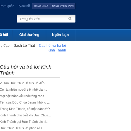
Português
Русский
ã hội
Giải thưởng
Ngôn luận
ng đạo
Sách Lẽ Thật
Câu hỏi và trả lời
Kinh Thánh