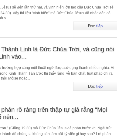
 Jêsus sẽ đến lần thứ hai, và vinh hiển lớn lao của Đức Chúa Trời sẽ
 24:30). Vậy thì liệu “vinh hiển” mà Đức Chúa Jêsus đã nhắc đến có
h s...
Đọc
tiếp
 Thánh Linh là Đức Chúa Trời, và cũng nói
inh vào...
ó trường hợp cùng một thuật ngữ được sử dụng thành nhiều nghĩa. Ví
trong Kinh Thánh Tân Ước thì thấy rằng: về bản chất, luật pháp chỉ ra
hời Môise hoặc...
Đọc
tiếp
hán rõ ràng trên thập tự giá rằng “Mọi
 nên...
trọn.” (Giăng 19:30) mà Đức Chúa Jêsus đã phán trước khi Ngài trút
các thánh đồ chúng ta không cần làm bất kỳ việc gì hay sao? Lời phán