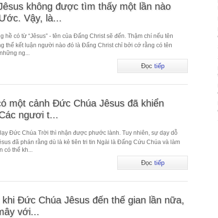
êsus không được tìm thấy một lần nào
ớc. Vậy, là...
hề có từ “Jêsus” - tên của Đấng Christ sẽ đến. Thậm chí nếu tên
ng thể kết luận người nào đó là Đấng Christ chỉ bởi cớ rằng có tên
 những ng...
Đọc
tiếp
có một cảnh Đức Chúa Jêsus đã khiển
Các ngươi t...
ờ lạy Đức Chúa Trời thì nhận được phước lành. Tuy nhiên, sự dạy dỗ
sus đã phán rằng dù là kẻ tiên tri tin Ngài là Đấng Cứu Chúa và làm
 có thể kh...
Đọc
tiếp
 khi Đức Chúa Jêsus đến thế gian lần nữa,
ây với...