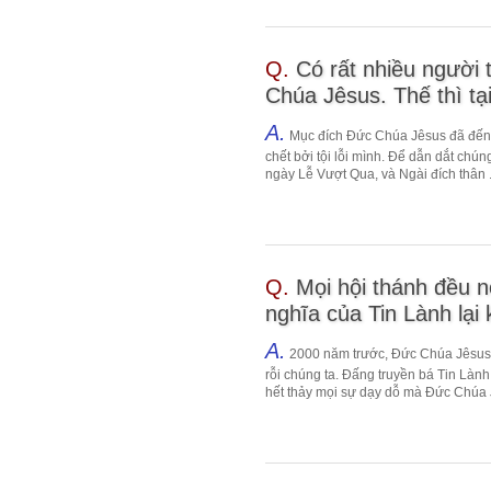
Q.
Có rất nhiều người 
Chúa Jêsus. Thế thì tại
A.
Mục đích Đức Chúa Jêsus đã đến tr
chết bởi tội lỗi mình. Để dẫn dắt chú
ngày Lễ Vượt Qua, và Ngài đích thân .
Q.
Mọi hội thánh đều n
nghĩa của Tin Lành lại 
A.
2000 năm trước, Đức Chúa Jêsus 
rỗi chúng ta. Đấng truyền bá Tin Làn
hết thảy mọi sự dạy dỗ mà Đức Chúa J