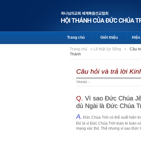
Trang chủ
Giới thiệu
Hiện 
Trang chủ
»
Lẽ thật Sự Sống
»
Câu hỏ
Thánh
Câu hỏi và trả lời Ki
TRANG
»
Q.
Vì sao Đức Chúa Jê
dù Ngài là Đức Chúa Tr
A.
Đức Chúa Trời có thể xuất hiện t
Đó là vì Đức Chúa Trời toàn tri toàn 
mang xác thịt. Thế nhưng vì sao Đức C