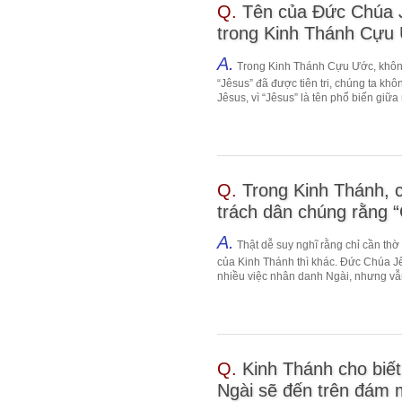
Q.
Tên của Đức Chúa J
trong Kinh Thánh Cựu Ư
A.
Trong Kinh Thánh Cựu Ước, không 
“Jêsus” đã được tiên tri, chúng ta khô
Jêsus, vì “Jêsus” là tên phổ biến giữa
Q.
Trong Kinh Thánh, 
trách dân chúng rằng “
A.
Thật dễ suy nghĩ rằng chỉ cần th
của Kinh Thánh thì khác. Đức Chúa Jê
nhiều việc nhân danh Ngài, nhưng vẫn
Q.
Kinh Thánh cho biết
Ngài sẽ đến trên đám m