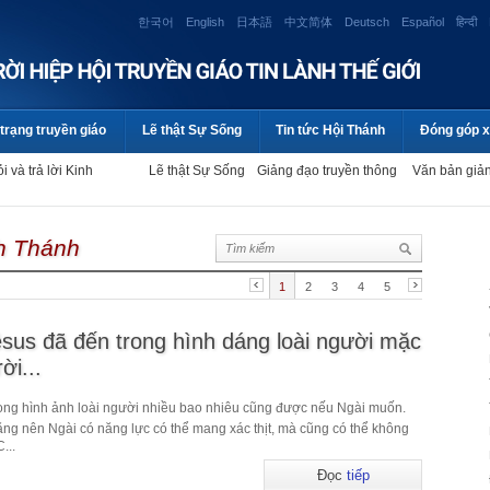
한국어
English
日本語
中文简体
Deutsch
Español
हिन्दी
trạng truyền giáo
Lẽ thật Sự Sống
Tin tức Hội Thánh
Đóng góp x
i và trả lời Kinh
Lẽ thật Sự Sống
Giảng đạo truyền thông
Văn bản giả
nh Thánh
1
2
3
4
5
sus đã đến trong hình dáng loài người mặc
ời...
rong hình ảnh loài người nhiều bao nhiêu cũng được nếu Ngài muốn.
năng nên Ngài có năng lực có thể mang xác thịt, mà cũng có thể không
...
Đọc
tiếp