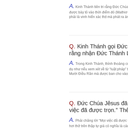
A.
Kinh Thánh tiên tri rằng Đức Chúa
được bày tỏ vào thời điểm đó (Mathiơ
phải là vinh hiển xác thịt mà phát ra án
Q.
Kinh Thánh gọi Đức
rằng nhận Đức Thánh L
A.
Trong Kinh Thánh, thỉnh thoảng c
dụ như nếu xem xét về từ “luật pháp” 
Mười Điều Răn mà được ban cho vào t
Q.
Đức Chúa Jêsus đã p
việc đã được trọn.” Thế
A.
Phải chăng lời “Mọi việc đã được 
hơi thở trên thập tự giá có nghĩa là 