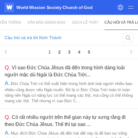
World Mission Society Church of God
WATV
UYỀN THÔNG
VĂN BẢN GIẢNG ĐẠO
SÁCH LẼ THẬT
CÂU HỎI VÀ TRẢ L
Câu hỏi và trả lời Kinh Thánh
1
2
3
4
5
Q.
Vì sao Đức Chúa Jêsus đã đến trong hình dáng loài
người mặc dù Ngài là Đức Chúa Trời...
A.
Đức Chúa Trời có thể xuất hiện trong hình ảnh loài người nhiều bao
nhiêu cũng được nếu Ngài muốn. Đó là vì Đức Chúa Trời toàn tri toàn
năng nên Ngài có năng lực có thể mang xác thịt, mà cũng có thể không
mang xác thịt. Thế nhưng vì sao Đức C...
Q.
Có rất nhiều người trên thế gian này tự xưng rằng đi
theo Đức Chúa Jêsus. Thế thì tại sao ...
A.
Mục đích Đức Chúa Jêsus đã đến trái đất này là để ban sự sống