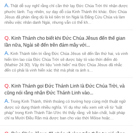
A.
Thật dễ suy nghĩ rằng chỉ cần thờ lạy Đức Chúa Trời thì nhận được
phước lành. Tuy nhiên, sự dạy dỗ của Kinh Thánh thì khác. Đức Chúa
Jêsus đã phán rằng dù là kẻ tiên tri tin Ngài là Đấng Cứu Chúa và làm
nhiều việc nhân danh Ngài, nhưng vẫn có thể kh...
Q.
Kinh Thánh cho biết khi Đức Chúa Jêsus đến thế gian
lần nữa, Ngài sẽ đến trên đám mây với...
A.
Kinh Thánh tiên tri rằng Đức Chúa Jêsus sẽ đến lần thứ hai, và vinh
hiển lớn lao của Đức Chúa Trời sẽ được bày tỏ vào thời điểm đó
(Mathiơ 24:30). Vậy thì liệu “vinh hiển” mà Đức Chúa Jêsus đã nhắc
đến có phải là vinh hiển xác thịt mà phát ra ánh s...
Q.
Kinh Thánh gọi Đức Thánh Linh là Đức Chúa Trời, và
cũng nói rằng nhận Đức Thánh Linh vào...
A.
Trong Kinh Thánh, thỉnh thoảng có trường hợp cùng một thuật ngữ
được sử dụng thành nhiều nghĩa. Ví dụ như nếu xem xét về từ “luật
pháp” trong Kinh Thánh Tân Ước thì thấy rằng: về bản chất, luật pháp
chỉ ra Mười Điều Răn mà được ban cho vào thời Môise hoặc...