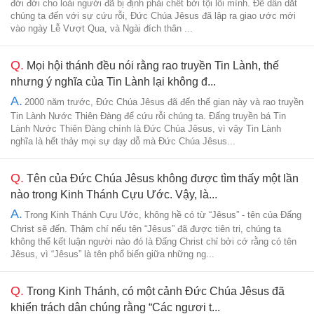
đời đời cho loài người đã bị định phải chết bởi tội lỗi mình. Để dẫn dắt
chúng ta đến với sự cứu rỗi, Đức Chúa Jêsus đã lập ra giao ước mới
vào ngày Lễ Vượt Qua, và Ngài đích thân ...
Q.
Mọi hội thánh đều nói rằng rao truyền Tin Lành, thế
nhưng ý nghĩa của Tin Lành lại không đ...
A.
2000 năm trước, Đức Chúa Jêsus đã đến thế gian này và rao truyền
Tin Lành Nước Thiên Đàng để cứu rỗi chúng ta. Đấng truyền bá Tin
Lành Nước Thiên Đàng chính là Đức Chúa Jêsus, vì vậy Tin Lành
nghĩa là hết thảy mọi sự dạy dỗ mà Đức Chúa Jêsus...
Q.
Tên của Đức Chúa Jêsus không được tìm thấy một lần
nào trong Kinh Thánh Cựu Ước. Vậy, là...
A.
Trong Kinh Thánh Cựu Ước, không hề có từ “Jêsus” - tên của Đấng
Christ sẽ đến. Thậm chí nếu tên “Jêsus” đã được tiên tri, chúng ta
không thể kết luận người nào đó là Đấng Christ chỉ bởi cớ rằng có tên
Jêsus, vì “Jêsus” là tên phổ biến giữa những ng...
Q.
Trong Kinh Thánh, có một cảnh Đức Chúa Jêsus đã
khiển trách dân chúng rằng “Các ngươi t...