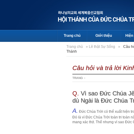
Trang chủ
Giới thiệu
Hiện 
Trang chủ
»
Lẽ thật Sự Sống
»
Câu hỏ
Thánh
Câu hỏi và trả lời Ki
TRANG
»
Q.
Vì sao Đức Chúa Jê
dù Ngài là Đức Chúa Tr
A.
Đức Chúa Trời có thể xuất hiện t
Đó là vì Đức Chúa Trời toàn tri toàn 
mang xác thịt. Thế nhưng vì sao Đức C