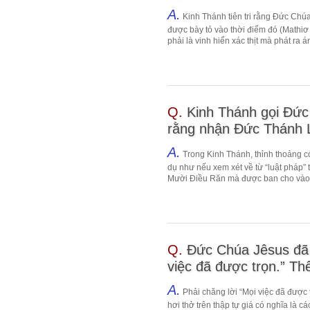
A.
Kinh Thánh tiên tri rằng Đức Chúa
được bày tỏ vào thời điểm đó (Mathiơ
phải là vinh hiển xác thịt mà phát ra án
Q.
Kinh Thánh gọi Đức
rằng nhận Đức Thánh L
A.
Trong Kinh Thánh, thỉnh thoảng c
dụ như nếu xem xét về từ “luật pháp” 
Mười Điều Răn mà được ban cho vào t
Q.
Đức Chúa Jêsus đã p
việc đã được trọn.” Thế
A.
Phải chăng lời “Mọi việc đã được 
hơi thở trên thập tự giá có nghĩa là 