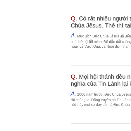
Q.
Có rất nhiều người 
Chúa Jêsus. Thế thì tại
A.
Mục đích Đức Chúa Jêsus đã đến tr
chết bởi tội lỗi mình. Để dẫn dắt chú
ngày Lễ Vượt Qua, và Ngài đích thân .
Q.
Mọi hội thánh đều n
nghĩa của Tin Lành lại 
A.
2000 năm trước, Đức Chúa Jêsus 
rỗi chúng ta. Đấng truyền bá Tin Làn
hết thảy mọi sự dạy dỗ mà Đức Chúa J