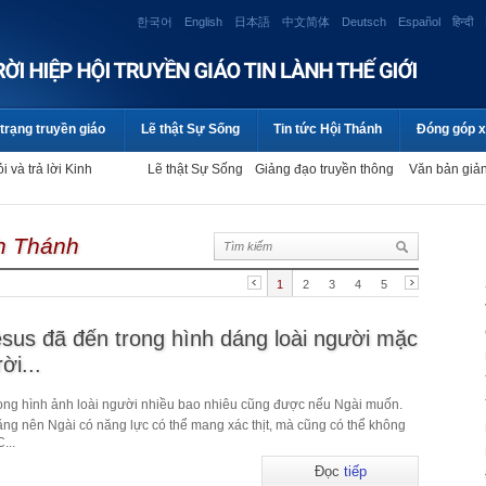
한국어
English
日本語
中文简体
Deutsch
Español
हिन्दी
trạng truyền giáo
Lẽ thật Sự Sống
Tin tức Hội Thánh
Đóng góp x
i và trả lời Kinh
Lẽ thật Sự Sống
Giảng đạo truyền thông
Văn bản giả
nh Thánh
1
2
3
4
5
sus đã đến trong hình dáng loài người mặc
ời...
rong hình ảnh loài người nhiều bao nhiêu cũng được nếu Ngài muốn.
năng nên Ngài có năng lực có thể mang xác thịt, mà cũng có thể không
...
Đọc
tiếp