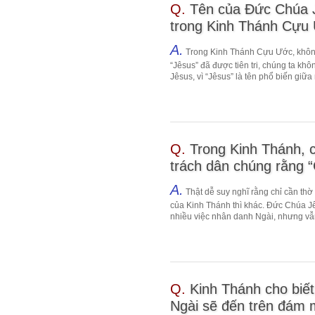
Q.
Tên của Đức Chúa J
trong Kinh Thánh Cựu Ư
A.
Trong Kinh Thánh Cựu Ước, không 
“Jêsus” đã được tiên tri, chúng ta khô
Jêsus, vì “Jêsus” là tên phổ biến giữa
Q.
Trong Kinh Thánh, 
trách dân chúng rằng “
A.
Thật dễ suy nghĩ rằng chỉ cần th
của Kinh Thánh thì khác. Đức Chúa Jê
nhiều việc nhân danh Ngài, nhưng vẫn
Q.
Kinh Thánh cho biết
Ngài sẽ đến trên đám m