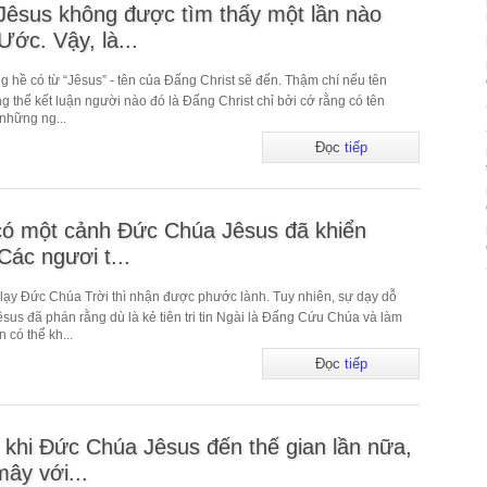
êsus không được tìm thấy một lần nào
ớc. Vậy, là...
hề có từ “Jêsus” - tên của Đấng Christ sẽ đến. Thậm chí nếu tên
ng thể kết luận người nào đó là Đấng Christ chỉ bởi cớ rằng có tên
 những ng...
Đọc
tiếp
có một cảnh Đức Chúa Jêsus đã khiển
Các ngươi t...
ờ lạy Đức Chúa Trời thì nhận được phước lành. Tuy nhiên, sự dạy dỗ
sus đã phán rằng dù là kẻ tiên tri tin Ngài là Đấng Cứu Chúa và làm
 có thể kh...
Đọc
tiếp
 khi Đức Chúa Jêsus đến thế gian lần nữa,
ây với...