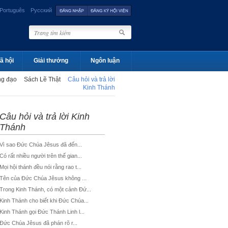
Português
Русский
ã hội
Giải thưởng
Ngôn luận
ng đạo
Sách Lẽ Thật
Câu hỏi và trả lời
Kinh Thánh