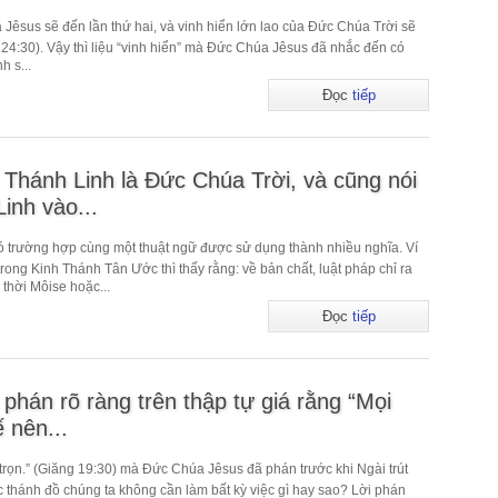
 Jêsus sẽ đến lần thứ hai, và vinh hiển lớn lao của Đức Chúa Trời sẽ
 24:30). Vậy thì liệu “vinh hiển” mà Đức Chúa Jêsus đã nhắc đến có
h s...
Đọc
tiếp
 Thánh Linh là Đức Chúa Trời, và cũng nói
inh vào...
ó trường hợp cùng một thuật ngữ được sử dụng thành nhiều nghĩa. Ví
trong Kinh Thánh Tân Ước thì thấy rằng: về bản chất, luật pháp chỉ ra
hời Môise hoặc...
Đọc
tiếp
hán rõ ràng trên thập tự giá rằng “Mọi
 nên...
trọn.” (Giăng 19:30) mà Đức Chúa Jêsus đã phán trước khi Ngài trút
các thánh đồ chúng ta không cần làm bất kỳ việc gì hay sao? Lời phán