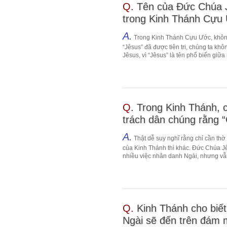
Q.
Tên của Đức Chúa J
trong Kinh Thánh Cựu Ư
A.
Trong Kinh Thánh Cựu Ước, không 
“Jêsus” đã được tiên tri, chúng ta khô
Jêsus, vì “Jêsus” là tên phổ biến giữa
Q.
Trong Kinh Thánh, 
trách dân chúng rằng “
A.
Thật dễ suy nghĩ rằng chỉ cần th
của Kinh Thánh thì khác. Đức Chúa Jê
nhiều việc nhân danh Ngài, nhưng vẫn
Q.
Kinh Thánh cho biết
Ngài sẽ đến trên đám m