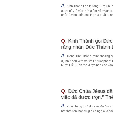
A.
Kinh Thánh tiên tri rằng Đức Chúa
được bày tỏ vào thời điểm đó (Mathiơ
phải là vinh hiển xác thịt mà phát ra án
Q.
Kinh Thánh gọi Đức
rằng nhận Đức Thánh L
A.
Trong Kinh Thánh, thỉnh thoảng c
dụ như nếu xem xét về từ “luật pháp” 
Mười Điều Răn mà được ban cho vào t
Q.
Đức Chúa Jêsus đã p
việc đã được trọn.” Thế
A.
Phải chăng lời “Mọi việc đã được 
hơi thở trên thập tự giá có nghĩa là 