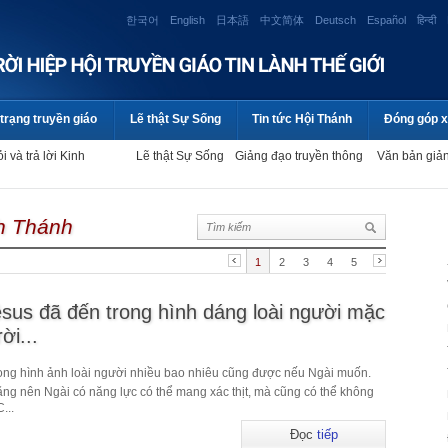
한국어
English
日本語
中文简体
Deutsch
Español
हिन्दी
trạng truyền giáo
Lẽ thật Sự Sống
Tin tức Hội Thánh
Đóng góp x
i và trả lời Kinh
Lẽ thật Sự Sống
Giảng đạo truyền thông
Văn bản giả
nh Thánh
1
2
3
4
5
sus đã đến trong hình dáng loài người mặc
ời...
rong hình ảnh loài người nhiều bao nhiêu cũng được nếu Ngài muốn.
năng nên Ngài có năng lực có thể mang xác thịt, mà cũng có thể không
...
Đọc
tiếp