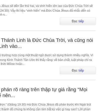
 Jêsus sẽ đến lần thứ hai, và vinh hiển lớn lao của Đức Chúa Trời sẽ
 24:30). Vậy thì liệu “vinh hiển” mà Đức Chúa Jêsus đã nhắc đến có
h s...
Đọc
tiếp
 Thánh Linh là Đức Chúa Trời, và cũng nói
inh vào...
ó trường hợp cùng một thuật ngữ được sử dụng thành nhiều nghĩa. Ví
trong Kinh Thánh Tân Ước thì thấy rằng: về bản chất, luật pháp chỉ ra
hời Môise hoặc...
Đọc
tiếp
hán rõ ràng trên thập tự giá rằng “Mọi
 nên...
trọn.” (Giăng 19:30) mà Đức Chúa Jêsus đã phán trước khi Ngài trút
các thánh đồ chúng ta không cần làm bất kỳ việc gì hay sao? Lời phán