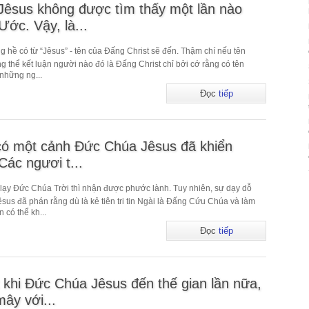
êsus không được tìm thấy một lần nào
ớc. Vậy, là...
hề có từ “Jêsus” - tên của Đấng Christ sẽ đến. Thậm chí nếu tên
ng thể kết luận người nào đó là Đấng Christ chỉ bởi cớ rằng có tên
 những ng...
Đọc
tiếp
có một cảnh Đức Chúa Jêsus đã khiển
Các ngươi t...
ờ lạy Đức Chúa Trời thì nhận được phước lành. Tuy nhiên, sự dạy dỗ
sus đã phán rằng dù là kẻ tiên tri tin Ngài là Đấng Cứu Chúa và làm
 có thể kh...
Đọc
tiếp
 khi Đức Chúa Jêsus đến thế gian lần nữa,
ây với...