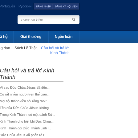
Português
Русский
ã hội
Giải thưởng
Ngôn luận
ng đạo
Sách Lẽ Thật
Câu hỏi và trả lời
Kinh Thánh