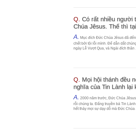
Q.
Có rất nhiều người 
Chúa Jêsus. Thế thì tại
A.
Mục đích Đức Chúa Jêsus đã đến tr
chết bởi tội lỗi mình. Để dẫn dắt chú
ngày Lễ Vượt Qua, và Ngài đích thân .
Q.
Mọi hội thánh đều n
nghĩa của Tin Lành lại 
A.
2000 năm trước, Đức Chúa Jêsus 
rỗi chúng ta. Đấng truyền bá Tin Làn
hết thảy mọi sự dạy dỗ mà Đức Chúa J