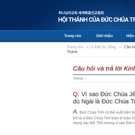
Trang chủ
Giới thiệu
Hiện 
Trang chủ
»
Lẽ thật Sự Sống
»
Câu hỏ
Thánh
Câu hỏi và trả lời Ki
TRANG
»
Q.
Vì sao Đức Chúa Jê
dù Ngài là Đức Chúa Tr
A.
Đức Chúa Trời có thể xuất hiện t
Đó là vì Đức Chúa Trời toàn tri toàn 
mang xác thịt. Thế nhưng vì sao Đức C