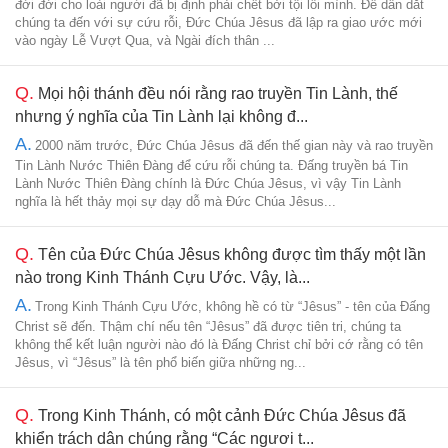
đời đời cho loài người đã bị định phải chết bởi tội lỗi mình. Để dẫn dắt
chúng ta đến với sự cứu rỗi, Đức Chúa Jêsus đã lập ra giao ước mới
vào ngày Lễ Vượt Qua, và Ngài đích thân ...
Q.
Mọi hội thánh đều nói rằng rao truyền Tin Lành, thế
nhưng ý nghĩa của Tin Lành lại không đ...
A.
2000 năm trước, Đức Chúa Jêsus đã đến thế gian này và rao truyền
Tin Lành Nước Thiên Đàng để cứu rỗi chúng ta. Đấng truyền bá Tin
Lành Nước Thiên Đàng chính là Đức Chúa Jêsus, vì vậy Tin Lành
nghĩa là hết thảy mọi sự dạy dỗ mà Đức Chúa Jêsus...
Q.
Tên của Đức Chúa Jêsus không được tìm thấy một lần
nào trong Kinh Thánh Cựu Ước. Vậy, là...
A.
Trong Kinh Thánh Cựu Ước, không hề có từ “Jêsus” - tên của Đấng
Christ sẽ đến. Thậm chí nếu tên “Jêsus” đã được tiên tri, chúng ta
không thể kết luận người nào đó là Đấng Christ chỉ bởi cớ rằng có tên
Jêsus, vì “Jêsus” là tên phổ biến giữa những ng...
Q.
Trong Kinh Thánh, có một cảnh Đức Chúa Jêsus đã
khiển trách dân chúng rằng “Các ngươi t...