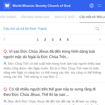
World Mission Society Church of God
WATV
UYỀN THÔNG
VĂN BẢN GIẢNG ĐẠO
SÁCH LẼ THẬT
CÂU HỎI VÀ TRẢ L
Câu hỏi và trả lời Kinh Thánh
1
2
3
4
5
Q.
Vì sao Đức Chúa Jêsus đã đến trong hình dáng loài
người mặc dù Ngài là Đức Chúa Trời...
A.
Đức Chúa Trời có thể xuất hiện trong hình ảnh loài người nhiều bao
nhiêu cũng được nếu Ngài muốn. Đó là vì Đức Chúa Trời toàn tri toàn
năng nên Ngài có năng lực có thể mang xác thịt, mà cũng có thể không
mang xác thịt. Thế nhưng vì sao Đức C...
Q.
Có rất nhiều người trên thế gian này tự xưng rằng đi
theo Đức Chúa Jêsus. Thế thì tại sao ...
A.
Mục đích Đức Chúa Jêsus đã đến trái đất này là để ban sự sống