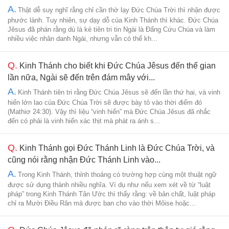
A.
Thật dễ suy nghĩ rằng chỉ cần thờ lạy Đức Chúa Trời thì nhận được
phước lành. Tuy nhiên, sự dạy dỗ của Kinh Thánh thì khác. Đức Chúa
Jêsus đã phán rằng dù là kẻ tiên tri tin Ngài là Đấng Cứu Chúa và làm
nhiều việc nhân danh Ngài, nhưng vẫn có thể kh...
Q.
Kinh Thánh cho biết khi Đức Chúa Jêsus đến thế gian
lần nữa, Ngài sẽ đến trên đám mây với...
A.
Kinh Thánh tiên tri rằng Đức Chúa Jêsus sẽ đến lần thứ hai, và vinh
hiển lớn lao của Đức Chúa Trời sẽ được bày tỏ vào thời điểm đó
(Mathiơ 24:30). Vậy thì liệu “vinh hiển” mà Đức Chúa Jêsus đã nhắc
đến có phải là vinh hiển xác thịt mà phát ra ánh s...
Q.
Kinh Thánh gọi Đức Thánh Linh là Đức Chúa Trời, và
cũng nói rằng nhận Đức Thánh Linh vào...
A.
Trong Kinh Thánh, thỉnh thoảng có trường hợp cùng một thuật ngữ
được sử dụng thành nhiều nghĩa. Ví dụ như nếu xem xét về từ “luật
pháp” trong Kinh Thánh Tân Ước thì thấy rằng: về bản chất, luật pháp
chỉ ra Mười Điều Răn mà được ban cho vào thời Môise hoặc...