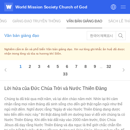
World Mission Society Church of God
WATV
SỐNG
GIẢNG ĐẠO TRUYỀN THÔNG
VĂN BẢN GIẢNG ĐẠO
SÁCH LẼ TH
Văn bản giảng đạo
한국어 제목표시
Nghiêm cấm in ấn và phổ biến Văn bản giảng đạo. Xin vui lòng ghi khắc ân huệ đã được
nhận trong lòng và tỏa ra hương khí SIôn.
1
2
3
4
5
6
7
8
9
32
...
33
Lời hứa của Đức Chúa Trời và Nước Thiên Đàng
Chúng ta đã trải qua một năm, và lại đón chào năm mới. Nhìn lại thì cảm
nhận rằng mọi năm tháng đã sinh sống cho đến giờ thật ngắn ngủi như thể
ngủ một đêm. Nghĩ được rằng “Ngày đi vào Nước Thiên Đàng đang được
kéo tiến đến mức này.” thì thật đáng biết ơn dường bao vì đối với chúng ta có
Nước Thiên Đàng. Khi đến trái đất này vào 2000 năm trước, Đức Chúa
Jêsus đã dạy rằng Nước Thiên Đàng và địa ngục là thế giới chắc chắn tồn