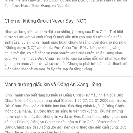
tại nên hết thảy hãy đi theo tốt con đường mà Đức Chúa Jêsus mở ra sẵn để
đến được Nước Thiên Đàng, và Ngài đã...
Chớ nói không được (Never Say “NO”)
Như các từng trời cao hơn đất bao nhiêu, ý tưởng của Đức Chúa Trời biết
trước sự đời đời và cuối cùng từ buổi đầu tiên cao hơn ý tưởng của nhân
sinh (Êsai 55:9). Kinh Thánh giáo huấn chúng ta rằng tuyệt đối chớ nói rằng
“Không được (NO)” với lời của Đức Chúa Trời. Bởi vì bởi sự không vâng
phục một lần, có thể cách xa khỏi phước lành của Nước Thiên Đàng vĩnh
cửu. Mệnh lệnh của Đức Chúa Trời là lời của sự sống dẫn dắt nhân loại đến
gần hạnh phúc vĩnh cửu và sự cứu rỗi. Chúng ta phải trở thành các thánh đồ
luôn vâng theo tất cả mọi lời ấy bởi đáp lời rằng “Vâng ...
Mana đương giấu kín và Đấng An Xang Hồng
Kinh Thánh cho biết rằng sự hiểu ra Đấng Christ - sự mầu nhiệm của Đức
Chúa Trời, là điều quan trọng nhất (Côlôse 1:26-27, 2:1-3). 2000 năm trước,
Đức Chúa Jêsus đã đích thân làm thức tỉnh rằng chính Ngài là Đấng Christ
thông qua mana, là lương thực sự sống từ trên trời xuống. Hầu hết những
người nghe lời này đều không tin và đã rời Đức Chúa Jêsus, nhưng các môn
đồ như Phierơ, Giăng và Giacơ thì đã nhận ra Đức Chúa Jêsus chính là
Đấng Christ ban lời sự sống đời đời, nên đã đi theo cho đến cuối cùng. Đức
Chúa Jêsus đã ban mana trên trời bởi giao ướ...