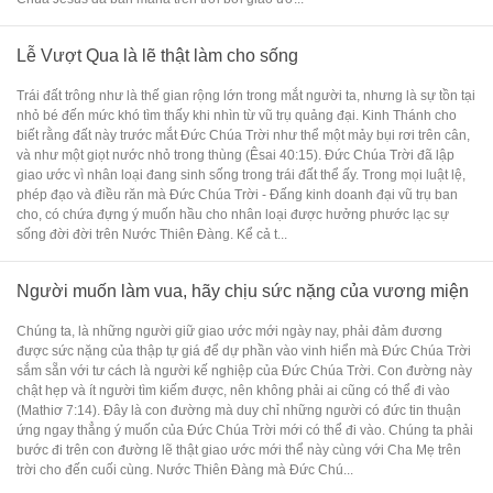
Lễ Vượt Qua là lẽ thật làm cho sống
Trái đất trông như là thế gian rộng lớn trong mắt người ta, nhưng là sự tồn tại
nhỏ bé đến mức khó tìm thấy khi nhìn từ vũ trụ quảng đại. Kinh Thánh cho
biết rằng đất này trước mắt Đức Chúa Trời như thể một mảy bụi rơi trên cân,
và như một giọt nước nhỏ trong thùng (Êsai 40:15). Đức Chúa Trời đã lập
giao ước vì nhân loại đang sinh sống trong trái đất thể ấy. Trong mọi luật lệ,
phép đạo và điều răn mà Đức Chúa Trời - Đấng kinh doanh đại vũ trụ ban
cho, có chứa đựng ý muốn hầu cho nhân loại được hưởng phước lạc sự
sống đời đời trên Nước Thiên Đàng. Kể cả t...
Người muốn làm vua, hãy chịu sức nặng của vương miện
Chúng ta, là những người giữ giao ước mới ngày nay, phải đảm đương
được sức nặng của thập tự giá để dự phần vào vinh hiển mà Đức Chúa Trời
sắm sẵn với tư cách là người kế nghiệp của Đức Chúa Trời. Con đường này
chật hẹp và ít người tìm kiếm được, nên không phải ai cũng có thể đi vào
(Mathiơ 7:14). Đây là con đường mà duy chỉ những người có đức tin thuận
ứng ngay thẳng ý muốn của Đức Chúa Trời mới có thể đi vào. Chúng ta phải
bước đi trên con đường lẽ thật giao ước mới thể này cùng với Cha Mẹ trên
trời cho đến cuối cùng. Nước Thiên Đàng mà Đức Chú...