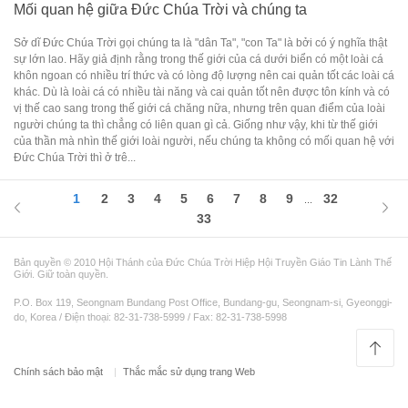
Mối quan hệ giữa Đức Chúa Trời và chúng ta
Sở dĩ Đức Chúa Trời gọi chúng ta là "dân Ta", "con Ta" là bởi có ý nghĩa thật
sự lớn lao. Hãy giả định rằng trong thế giới của cá dưới biển có một loài cá
khôn ngoan có nhiều trí thức và có lòng độ lượng nên cai quản tốt các loài cá
khác. Dù là loài cá có nhiều tài năng và cai quản tốt nên được tôn kính và có
vị thế cao sang trong thế giới cá chăng nữa, nhưng trên quan điểm của loài
người chúng ta thì chẳng có liên quan gì cả. Giống như vậy, khi từ thế giới
của thần mà nhìn thế giới loài người, nếu chúng ta không có mối quan hệ với
Đức Chúa Trời thì ở trê...
1
2
3
4
5
6
7
8
9
32
...
33
Bản quyền © 2010 Hội Thánh của Đức Chúa Trời Hiệp Hội Truyền Giáo Tin Lành Thế
Giới. Giữ toàn quyền.
P.O. Box 119, Seongnam Bundang Post Office, Bundang-gu, Seongnam-si, Gyeonggi-
do, Korea / Điện thoại: 82-31-738-5999 / Fax: 82-31-738-5998
Chính sách bảo mật
Thắc mắc sử dụng trang Web