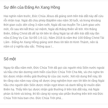
Sự đến của Đấng An Xang Hồng
Hai nghìn năm trước, Đức Chúa Jêsus đã giáng sinh trên trái đất này để cứu
rỗi nhân loại. Ngài đã chịu phép Báptêm vào năm 30 tuổi, và trong khoảng
thời gian cuộc đời công 3 năm rưỡi, Ngài đã rao truyền Tin Lành giao ước
mới, rồi sau khi kết thúc sứ mệnh, Ngài đã thăng thiên về trời. Khi thăng
thiên, Đấng Christ đã để lại lời tiên tri rằng Ngài lại sẽ đến trái đất này lần
nữa (Công Vụ Các Sứ Đồ 1:6-11). Năm 2018 là năm thứ 100 Đấng Christ Tái
Lâm - Đấng An Xang Hồng giáng sinh theo lời tiên tri Kinh Thánh, nên là
năm có ý nghĩa sâu sắc. Thông qua l...
Số một
Ngay từ đầu năm mới, Đức Chúa Trời đã gọi các người nhà Siôn nước ngoài
và hầu cho tán dương vinh hiển của Đức Chúa Trời Cha Mẹ, và cho nghe tin
tức được nhận nhiều giải thưởng từ của các nước. Xét nội dung thể này, tôi
tin rằng vào năm nay cũng sẽ được ứng nghiệm trọn vẹn lời tiên tri rằng Ngài
hầu cho người dân Siôn được nhận ngợi khen và danh tiếng từ muôn dân
thiên hạ. Thấy liên tục được nhận giải thưởng ở trên trái đất này, mà Ngài
phán là hình và bóng, thì tôi càng kỳ vọng vào phần thưởng trên trời mà Đức
Chúa Trời hứa ban cho. Đức Chúa Trời phá...