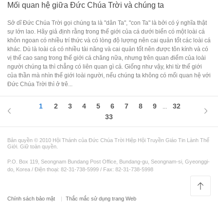
Mối quan hệ giữa Đức Chúa Trời và chúng ta
Sở dĩ Đức Chúa Trời gọi chúng ta là "dân Ta", "con Ta" là bởi có ý nghĩa thật
sự lớn lao. Hãy giả định rằng trong thế giới của cá dưới biển có một loài cá
khôn ngoan có nhiều trí thức và có lòng độ lượng nên cai quản tốt các loài cá
khác. Dù là loài cá có nhiều tài năng và cai quản tốt nên được tôn kính và có
vị thế cao sang trong thế giới cá chăng nữa, nhưng trên quan điểm của loài
người chúng ta thì chẳng có liên quan gì cả. Giống như vậy, khi từ thế giới
của thần mà nhìn thế giới loài người, nếu chúng ta không có mối quan hệ với
Đức Chúa Trời thì ở trê...
1
2
3
4
5
6
7
8
9
32
...
33
Bản quyền © 2010 Hội Thánh của Đức Chúa Trời Hiệp Hội Truyền Giáo Tin Lành Thế
Giới. Giữ toàn quyền.
P.O. Box 119, Seongnam Bundang Post Office, Bundang-gu, Seongnam-si, Gyeonggi-
do, Korea / Điện thoại: 82-31-738-5999 / Fax: 82-31-738-5998
Chính sách bảo mật
Thắc mắc sử dụng trang Web