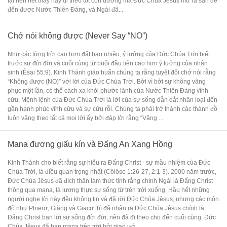
tại nên hết thảy hãy đi theo tốt con đường mà Đức Chúa Jêsus mở ra sẵn để
đến được Nước Thiên Đàng, và Ngài đã...
Chớ nói không được (Never Say “NO”)
Như các từng trời cao hơn đất bao nhiêu, ý tưởng của Đức Chúa Trời biết
trước sự đời đời và cuối cùng từ buổi đầu tiên cao hơn ý tưởng của nhân
sinh (Êsai 55:9). Kinh Thánh giáo huấn chúng ta rằng tuyệt đối chớ nói rằng
“Không được (NO)” với lời của Đức Chúa Trời. Bởi vì bởi sự không vâng
phục một lần, có thể cách xa khỏi phước lành của Nước Thiên Đàng vĩnh
cửu. Mệnh lệnh của Đức Chúa Trời là lời của sự sống dẫn dắt nhân loại đến
gần hạnh phúc vĩnh cửu và sự cứu rỗi. Chúng ta phải trở thành các thánh đồ
luôn vâng theo tất cả mọi lời ấy bởi đáp lời rằng “Vâng ...
Mana đương giấu kín và Đấng An Xang Hồng
Kinh Thánh cho biết rằng sự hiểu ra Đấng Christ - sự mầu nhiệm của Đức
Chúa Trời, là điều quan trọng nhất (Côlôse 1:26-27, 2:1-3). 2000 năm trước,
Đức Chúa Jêsus đã đích thân làm thức tỉnh rằng chính Ngài là Đấng Christ
thông qua mana, là lương thực sự sống từ trên trời xuống. Hầu hết những
người nghe lời này đều không tin và đã rời Đức Chúa Jêsus, nhưng các môn
đồ như Phierơ, Giăng và Giacơ thì đã nhận ra Đức Chúa Jêsus chính là
Đấng Christ ban lời sự sống đời đời, nên đã đi theo cho đến cuối cùng. Đức
Chúa Jêsus đã ban mana trên trời bởi giao ướ...