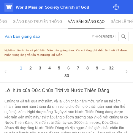
World Mission Society Church of God
WATV
SỐNG
GIẢNG ĐẠO TRUYỀN THÔNG
VĂN BẢN GIẢNG ĐẠO
SÁCH LẼ TH
Văn bản giảng đạo
한국어 제목표시
Nghiêm cấm in ấn và phổ biến Văn bản giảng đạo. Xin vui lòng ghi khắc ân huệ đã được
nhận trong lòng và tỏa ra hương khí SIôn.
1
2
3
4
5
6
7
8
9
32
...
33
Lời hứa của Đức Chúa Trời và Nước Thiên Đàng
Chúng ta đã trải qua một năm, và lại đón chào năm mới. Nhìn lại thì cảm
nhận rằng mọi năm tháng đã sinh sống cho đến giờ thật ngắn ngủi như thể
ngủ một đêm. Nghĩ được rằng “Ngày đi vào Nước Thiên Đàng đang được
kéo tiến đến mức này.” thì thật đáng biết ơn dường bao vì đối với chúng ta có
Nước Thiên Đàng. Khi đến trái đất này vào 2000 năm trước, Đức Chúa
Jêsus đã dạy rằng Nước Thiên Đàng và địa ngục là thế giới chắc chắn tồn