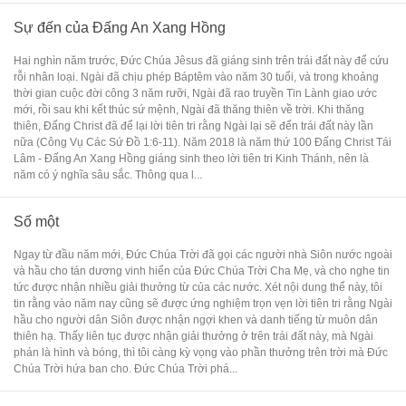
Sự đến của Đấng An Xang Hồng
Hai nghìn năm trước, Đức Chúa Jêsus đã giáng sinh trên trái đất này để cứu
rỗi nhân loại. Ngài đã chịu phép Báptêm vào năm 30 tuổi, và trong khoảng
thời gian cuộc đời công 3 năm rưỡi, Ngài đã rao truyền Tin Lành giao ước
mới, rồi sau khi kết thúc sứ mệnh, Ngài đã thăng thiên về trời. Khi thăng
thiên, Đấng Christ đã để lại lời tiên tri rằng Ngài lại sẽ đến trái đất này lần
nữa (Công Vụ Các Sứ Đồ 1:6-11). Năm 2018 là năm thứ 100 Đấng Christ Tái
Lâm - Đấng An Xang Hồng giáng sinh theo lời tiên tri Kinh Thánh, nên là
năm có ý nghĩa sâu sắc. Thông qua l...
Số một
Ngay từ đầu năm mới, Đức Chúa Trời đã gọi các người nhà Siôn nước ngoài
và hầu cho tán dương vinh hiển của Đức Chúa Trời Cha Mẹ, và cho nghe tin
tức được nhận nhiều giải thưởng từ của các nước. Xét nội dung thể này, tôi
tin rằng vào năm nay cũng sẽ được ứng nghiệm trọn vẹn lời tiên tri rằng Ngài
hầu cho người dân Siôn được nhận ngợi khen và danh tiếng từ muôn dân
thiên hạ. Thấy liên tục được nhận giải thưởng ở trên trái đất này, mà Ngài
phán là hình và bóng, thì tôi càng kỳ vọng vào phần thưởng trên trời mà Đức
Chúa Trời hứa ban cho. Đức Chúa Trời phá...