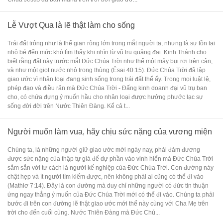
Lễ Vượt Qua là lẽ thật làm cho sống
Trái đất trông như là thế gian rộng lớn trong mắt người ta, nhưng là sự tồn tại
nhỏ bé đến mức khó tìm thấy khi nhìn từ vũ trụ quảng đại. Kinh Thánh cho
biết rằng đất này trước mắt Đức Chúa Trời như thể một mảy bụi rơi trên cân,
và như một giọt nước nhỏ trong thùng (Êsai 40:15). Đức Chúa Trời đã lập
giao ước vì nhân loại đang sinh sống trong trái đất thể ấy. Trong mọi luật lệ,
phép đạo và điều răn mà Đức Chúa Trời - Đấng kinh doanh đại vũ trụ ban
cho, có chứa đựng ý muốn hầu cho nhân loại được hưởng phước lạc sự
sống đời đời trên Nước Thiên Đàng. Kể cả t...
Người muốn làm vua, hãy chịu sức nặng của vương miện
Chúng ta, là những người giữ giao ước mới ngày nay, phải đảm đương
được sức nặng của thập tự giá để dự phần vào vinh hiển mà Đức Chúa Trời
sắm sẵn với tư cách là người kế nghiệp của Đức Chúa Trời. Con đường này
chật hẹp và ít người tìm kiếm được, nên không phải ai cũng có thể đi vào
(Mathiơ 7:14). Đây là con đường mà duy chỉ những người có đức tin thuận
ứng ngay thẳng ý muốn của Đức Chúa Trời mới có thể đi vào. Chúng ta phải
bước đi trên con đường lẽ thật giao ước mới thể này cùng với Cha Mẹ trên
trời cho đến cuối cùng. Nước Thiên Đàng mà Đức Chú...