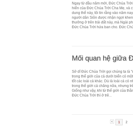
Ngay từ đầu năm mới, Đức Chúa Trời 
hiển của Đức Chúa Trời Cha Mẹ, và ch
dung thể này, tôi tin rằng vào năm na
người dân Siôn được nhận ngợi khen v
thưởng ở trên trái đất này, mà Ngài ph
Đức Chúa Trời hứa ban cho. Đức Chúa
Mối quan hệ giữa Đ
Sở dĩ Đức Chúa Trời gọi chúng ta là "d
trong thế giới của cá dưới biển có mộ
tốt các loài cá khác. Dù là loài cá có 
trong thế giới cá chăng nữa, nhưng tr
Giống như vậy, khi từ thế giới của th
Đức Chúa Trời thì ở trê...
1
2