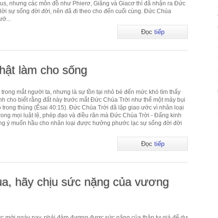
sus, nhưng các môn đồ như Phierơ, Giăng và Giacơ thì đã nhận ra Đức
lời sự sống đời đời, nên đã đi theo cho đến cuối cùng. Đức Chúa
ướ...
Đọc
tiếp
thật làm cho sống
n trong mắt người ta, nhưng là sự tồn tại nhỏ bé đến mức khó tìm thấy
ánh cho biết rằng đất này trước mắt Đức Chúa Trời như thể một mảy bụi
ỏ trong thùng (Êsai 40:15). Đức Chúa Trời đã lập giao ước vì nhân loại
 Trong mọi luật lệ, phép đạo và điều răn mà Đức Chúa Trời - Đấng kinh
ựng ý muốn hầu cho nhân loại được hưởng phước lạc sự sống đời đời
Đọc
tiếp
a, hãy chịu sức nặng của vương
ớc mới ngày nay, phải đảm đương được sức nặng của thập tự giá để dự