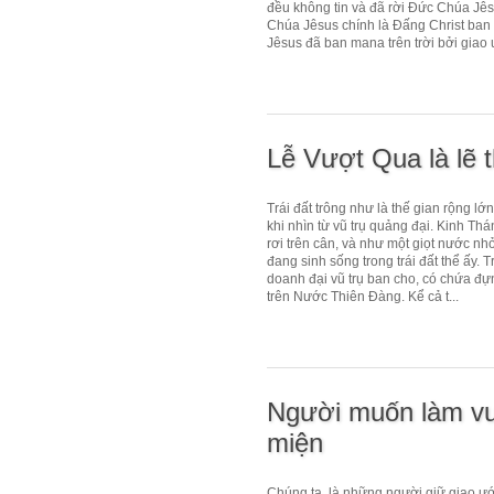
đều không tin và đã rời Đức Chúa Jê
Chúa Jêsus chính là Đấng Christ ban 
Jêsus đã ban mana trên trời bởi giao 
Lễ Vượt Qua là lẽ 
Trái đất trông như là thế gian rộng lớ
khi nhìn từ vũ trụ quảng đại. Kinh Th
rơi trên cân, và như một giọt nước nh
đang sinh sống trong trái đất thể ấy.
doanh đại vũ trụ ban cho, có chứa đ
trên Nước Thiên Đàng. Kể cả t...
Người muốn làm vu
miện
Chúng ta, là những người giữ giao ư