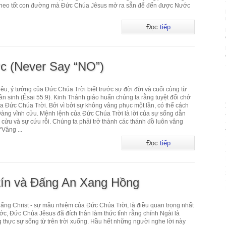
đi theo tốt con đường mà Đức Chúa Jêsus mở ra sẵn để đến được Nước
Đọc
tiếp
c (Never Say “NO”)
êu, ý tưởng của Đức Chúa Trời biết trước sự đời đời và cuối cùng từ
n sinh (Êsai 55:9). Kinh Thánh giáo huấn chúng ta rằng tuyệt đối chớ
ủa Đức Chúa Trời. Bởi vì bởi sự không vâng phục một lần, có thể cách
àng vĩnh cửu. Mệnh lệnh của Đức Chúa Trời là lời của sự sống dẫn
 cửu và sự cứu rỗi. Chúng ta phải trở thành các thánh đồ luôn vâng
“Vâng ...
Đọc
tiếp
ín và Đấng An Xang Hồng
Đấng Christ - sự mầu nhiệm của Đức Chúa Trời, là điều quan trọng nhất
ớc, Đức Chúa Jêsus đã đích thân làm thức tỉnh rằng chính Ngài là
 thực sự sống từ trên trời xuống. Hầu hết những người nghe lời này