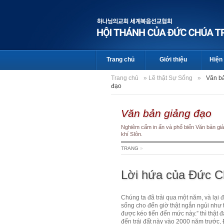
Trang chủ
Giới thiệu
Hiện 
Trang chủ
»
Lẽ thật Sự Sống
»
Văn b
đạo
Văn bản giảng đạo
Nghiêm cấm in ấn và phổ biến Văn bản giả
khí SIôn.
TRANG
»
Lời hứa của Đức C
Chúng ta đã trải qua một năm, và lại
sống cho đến giờ thật ngắn ngủi như
được kéo tiến đến mức này.” thì thật 
đến trái đất này vào 2000 năm trước,