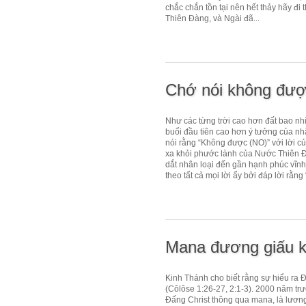
chắc chắn tồn tại nên hết thảy hãy 
Thiên Đàng, và Ngài đã...
Chớ nói không đượ
Như các từng trời cao hơn đất bao nhi
buổi đầu tiên cao hơn ý tưởng của nhâ
nói rằng “Không được (NO)” với lời c
xa khỏi phước lành của Nước Thiên Đ
dắt nhân loại đến gần hạnh phúc vĩnh
theo tất cả mọi lời ấy bởi đáp lời rằng 
Mana đương giấu k
Kinh Thánh cho biết rằng sự hiểu ra 
(Côlôse 1:26-27, 2:1-3). 2000 năm trư
Đấng Christ thông qua mana, là lương