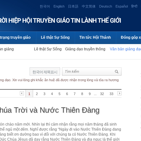
한국어
English
日本語
中文简体
Deutsch
Español
हिन्दी
trạng truyền giáo
Lẽ thật Sự Sống
Tin tức Hội Thánh
Đóng góp x
ản giảng
Lẽ thật Sự Sống
Giảng đạo truyền thông
Văn bản giảng đ
한국어 제목표시
ng đạo. Xin vui lòng ghi khắc ân huệ đã được nhận trong lòng và tỏa ra hương
1
2
3
4
5
6
7
8
9
...
32
33
húa Trời và Nước Thiên Đàng
 đón chào năm mới. Nhìn lại thì cảm nhận rằng mọi năm tháng đã sinh
 thể ngủ một đêm. Nghĩ được rằng “Ngày đi vào Nước Thiên Đàng đang
đáng biết ơn dường bao vì đối với chúng ta có Nước Thiên Đàng. Khi
 Đức Chúa Jêsus đã dạy rằng Nước Thiên Đàng và địa ngục là thế giới