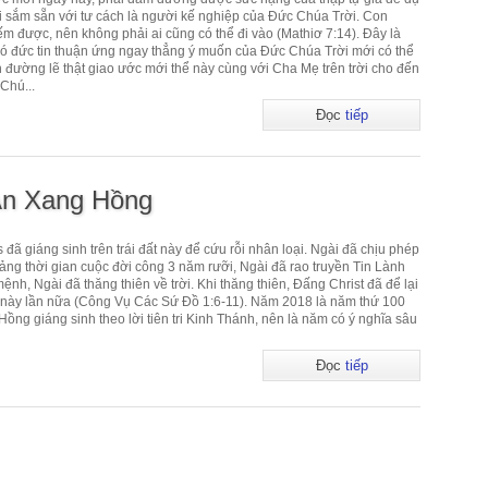
 sắm sẵn với tư cách là người kế nghiệp của Đức Chúa Trời. Con
ếm được, nên không phải ai cũng có thể đi vào (Mathiơ 7:14). Đây là
 đức tin thuận ứng ngay thẳng ý muốn của Đức Chúa Trời mới có thể
n đường lẽ thật giao ước mới thể này cùng với Cha Mẹ trên trời cho đến
Chú...
Đọc
tiếp
An Xang Hồng
ã giáng sinh trên trái đất này để cứu rỗi nhân loại. Ngài đã chịu phép
ảng thời gian cuộc đời công 3 năm rưỡi, Ngài đã rao truyền Tin Lành
mệnh, Ngài đã thăng thiên về trời. Khi thăng thiên, Đấng Christ đã để lại
i đất này lần nữa (Công Vụ Các Sứ Đồ 1:6-11). Năm 2018 là năm thứ 100
ng giáng sinh theo lời tiên tri Kinh Thánh, nên là năm có ý nghĩa sâu
Đọc
tiếp