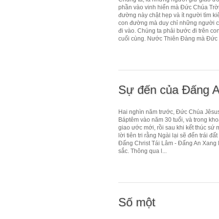
phần vào vinh hiển mà Đức Chúa Trời
đường này chật hẹp và ít người tìm ki
con đường mà duy chỉ những người có
đi vào. Chúng ta phải bước đi trên co
cuối cùng. Nước Thiên Đàng mà Đức 
Sự đến của Đấng 
Hai nghìn năm trước, Đức Chúa Jêsus đ
Báptêm vào năm 30 tuổi, và trong kho
giao ước mới, rồi sau khi kết thúc sứ 
lời tiên tri rằng Ngài lại sẽ đến trá
Đấng Christ Tái Lâm - Đấng An Xang Hồ
sắc. Thông qua l...
Số một