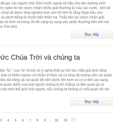
đã gọi các người nhà Siôn nước ngoài và hầu cho tán dương vinh
o nghe tin tức được nhận nhiều giải thưởng từ của các nước. Xét nội
y cũng sẽ được ứng nghiệm trọn vẹn lời tiên tri rằng Ngài hầu cho
à danh tiếng từ muôn dân thiên hạ. Thấy liên tục được nhận giải
án là hình và bóng, thì tôi càng kỳ vọng vào phần thưởng trên trời mà
 Trời phá...
Đọc
tiếp
ức Chúa Trời và chúng ta
ân Ta", "con Ta" là bởi có ý nghĩa thật sự lớn lao. Hãy giả định rằng
t loài cá khôn ngoan có nhiều trí thức và có lòng độ lượng nên cai quản
nhiều tài năng và cai quản tốt nên được tôn kính và có vị thế cao sang
ên quan điểm của loài người chúng ta thì chẳng có liên quan gì cả.
ần mà nhìn thế giới loài người, nếu chúng ta không có mối quan hệ với
Đọc
tiếp
3
4
5
6
7
8
9
...
32
33