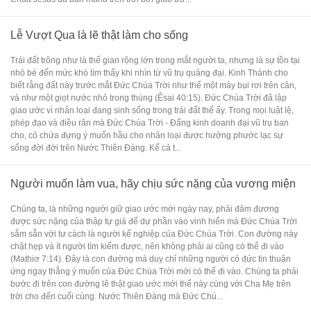
Lễ Vượt Qua là lẽ thật làm cho sống
Trái đất trông như là thế gian rộng lớn trong mắt người ta, nhưng là sự tồn tại
nhỏ bé đến mức khó tìm thấy khi nhìn từ vũ trụ quảng đại. Kinh Thánh cho
biết rằng đất này trước mắt Đức Chúa Trời như thể một mảy bụi rơi trên cân,
và như một giọt nước nhỏ trong thùng (Êsai 40:15). Đức Chúa Trời đã lập
giao ước vì nhân loại đang sinh sống trong trái đất thể ấy. Trong mọi luật lệ,
phép đạo và điều răn mà Đức Chúa Trời - Đấng kinh doanh đại vũ trụ ban
cho, có chứa đựng ý muốn hầu cho nhân loại được hưởng phước lạc sự
sống đời đời trên Nước Thiên Đàng. Kể cả t...
Người muốn làm vua, hãy chịu sức nặng của vương miện
Chúng ta, là những người giữ giao ước mới ngày nay, phải đảm đương
được sức nặng của thập tự giá để dự phần vào vinh hiển mà Đức Chúa Trời
sắm sẵn với tư cách là người kế nghiệp của Đức Chúa Trời. Con đường này
chật hẹp và ít người tìm kiếm được, nên không phải ai cũng có thể đi vào
(Mathiơ 7:14). Đây là con đường mà duy chỉ những người có đức tin thuận
ứng ngay thẳng ý muốn của Đức Chúa Trời mới có thể đi vào. Chúng ta phải
bước đi trên con đường lẽ thật giao ước mới thể này cùng với Cha Mẹ trên
trời cho đến cuối cùng. Nước Thiên Đàng mà Đức Chú...