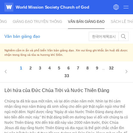
World Mission Society Church of God
WATV
SỐNG
GIẢNG ĐẠO TRUYỀN THÔNG
VĂN BẢN GIẢNG ĐẠO
SÁCH LẼ TH
Văn bản giảng đạo
한국어 제목표시
Nghiêm cấm in ấn và phổ biến Văn bản giảng đạo. Xin vui lòng ghi khắc ân huệ đã được
nhận trong lòng và tỏa ra hương khí SIôn.
1
2
3
4
5
6
7
8
9
32
...
33
Lời hứa của Đức Chúa Trời và Nước Thiên Đàng
Chúng ta đã trải qua một năm, và lại đón chào năm mới. Nhìn lại thì cảm
nhận rằng mọi năm tháng đã sinh sống cho đến giờ thật ngắn ngủi như thể
ngủ một đêm. Nghĩ được rằng “Ngày đi vào Nước Thiên Đàng đang được
kéo tiến đến mức này.” thì thật đáng biết ơn dường bao vì đối với chúng ta có
Nước Thiên Đàng. Khi đến trái đất này vào 2000 năm trước, Đức Chúa
Jêsus đã dạy rằng Nước Thiên Đàng và địa ngục là thế giới chắc chắn tồn