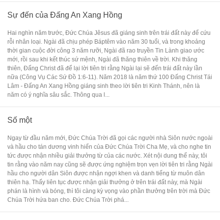
Sự đến của Đấng An Xang Hồng
Hai nghìn năm trước, Đức Chúa Jêsus đã giáng sinh trên trái đất này để cứu
rỗi nhân loại. Ngài đã chịu phép Báptêm vào năm 30 tuổi, và trong khoảng
thời gian cuộc đời công 3 năm rưỡi, Ngài đã rao truyền Tin Lành giao ước
mới, rồi sau khi kết thúc sứ mệnh, Ngài đã thăng thiên về trời. Khi thăng
thiên, Đấng Christ đã để lại lời tiên tri rằng Ngài lại sẽ đến trái đất này lần
nữa (Công Vụ Các Sứ Đồ 1:6-11). Năm 2018 là năm thứ 100 Đấng Christ Tái
Lâm - Đấng An Xang Hồng giáng sinh theo lời tiên tri Kinh Thánh, nên là
năm có ý nghĩa sâu sắc. Thông qua l...
Số một
Ngay từ đầu năm mới, Đức Chúa Trời đã gọi các người nhà Siôn nước ngoài
và hầu cho tán dương vinh hiển của Đức Chúa Trời Cha Mẹ, và cho nghe tin
tức được nhận nhiều giải thưởng từ của các nước. Xét nội dung thể này, tôi
tin rằng vào năm nay cũng sẽ được ứng nghiệm trọn vẹn lời tiên tri rằng Ngài
hầu cho người dân Siôn được nhận ngợi khen và danh tiếng từ muôn dân
thiên hạ. Thấy liên tục được nhận giải thưởng ở trên trái đất này, mà Ngài
phán là hình và bóng, thì tôi càng kỳ vọng vào phần thưởng trên trời mà Đức
Chúa Trời hứa ban cho. Đức Chúa Trời phá...