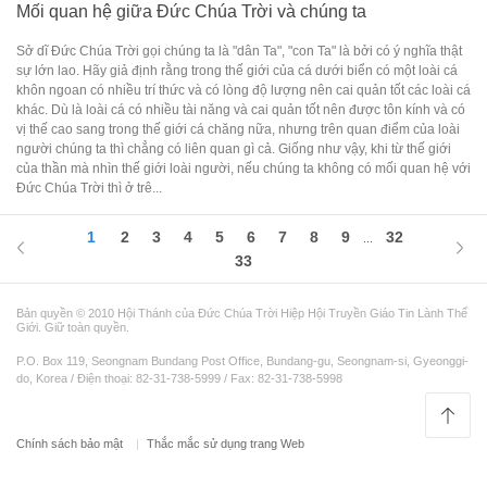
Mối quan hệ giữa Đức Chúa Trời và chúng ta
Sở dĩ Đức Chúa Trời gọi chúng ta là "dân Ta", "con Ta" là bởi có ý nghĩa thật
sự lớn lao. Hãy giả định rằng trong thế giới của cá dưới biển có một loài cá
khôn ngoan có nhiều trí thức và có lòng độ lượng nên cai quản tốt các loài cá
khác. Dù là loài cá có nhiều tài năng và cai quản tốt nên được tôn kính và có
vị thế cao sang trong thế giới cá chăng nữa, nhưng trên quan điểm của loài
người chúng ta thì chẳng có liên quan gì cả. Giống như vậy, khi từ thế giới
của thần mà nhìn thế giới loài người, nếu chúng ta không có mối quan hệ với
Đức Chúa Trời thì ở trê...
1
2
3
4
5
6
7
8
9
32
...
33
Bản quyền © 2010 Hội Thánh của Đức Chúa Trời Hiệp Hội Truyền Giáo Tin Lành Thế
Giới. Giữ toàn quyền.
P.O. Box 119, Seongnam Bundang Post Office, Bundang-gu, Seongnam-si, Gyeonggi-
do, Korea / Điện thoại: 82-31-738-5999 / Fax: 82-31-738-5998
Chính sách bảo mật
Thắc mắc sử dụng trang Web