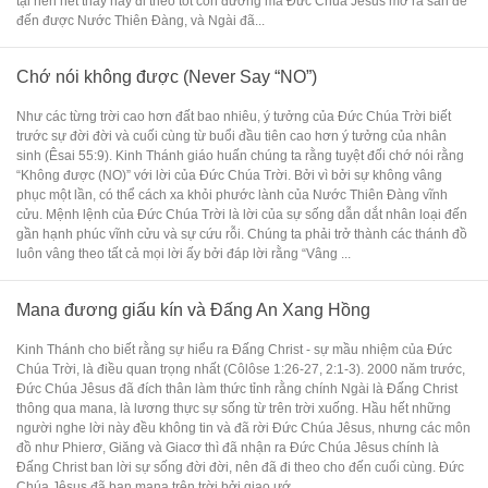
tại nên hết thảy hãy đi theo tốt con đường mà Đức Chúa Jêsus mở ra sẵn để
đến được Nước Thiên Đàng, và Ngài đã...
Chớ nói không được (Never Say “NO”)
Như các từng trời cao hơn đất bao nhiêu, ý tưởng của Đức Chúa Trời biết
trước sự đời đời và cuối cùng từ buổi đầu tiên cao hơn ý tưởng của nhân
sinh (Êsai 55:9). Kinh Thánh giáo huấn chúng ta rằng tuyệt đối chớ nói rằng
“Không được (NO)” với lời của Đức Chúa Trời. Bởi vì bởi sự không vâng
phục một lần, có thể cách xa khỏi phước lành của Nước Thiên Đàng vĩnh
cửu. Mệnh lệnh của Đức Chúa Trời là lời của sự sống dẫn dắt nhân loại đến
gần hạnh phúc vĩnh cửu và sự cứu rỗi. Chúng ta phải trở thành các thánh đồ
luôn vâng theo tất cả mọi lời ấy bởi đáp lời rằng “Vâng ...
Mana đương giấu kín và Đấng An Xang Hồng
Kinh Thánh cho biết rằng sự hiểu ra Đấng Christ - sự mầu nhiệm của Đức
Chúa Trời, là điều quan trọng nhất (Côlôse 1:26-27, 2:1-3). 2000 năm trước,
Đức Chúa Jêsus đã đích thân làm thức tỉnh rằng chính Ngài là Đấng Christ
thông qua mana, là lương thực sự sống từ trên trời xuống. Hầu hết những
người nghe lời này đều không tin và đã rời Đức Chúa Jêsus, nhưng các môn
đồ như Phierơ, Giăng và Giacơ thì đã nhận ra Đức Chúa Jêsus chính là
Đấng Christ ban lời sự sống đời đời, nên đã đi theo cho đến cuối cùng. Đức
Chúa Jêsus đã ban mana trên trời bởi giao ướ...