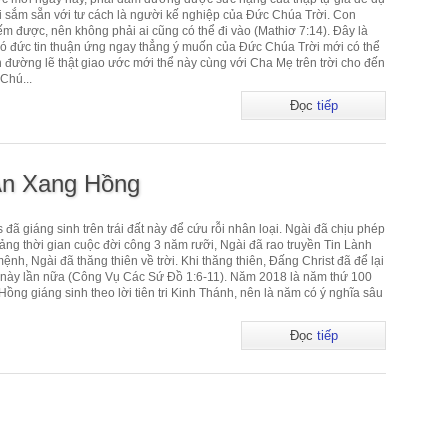
 sắm sẵn với tư cách là người kế nghiệp của Đức Chúa Trời. Con
ếm được, nên không phải ai cũng có thể đi vào (Mathiơ 7:14). Đây là
 đức tin thuận ứng ngay thẳng ý muốn của Đức Chúa Trời mới có thể
n đường lẽ thật giao ước mới thể này cùng với Cha Mẹ trên trời cho đến
Chú...
Đọc
tiếp
An Xang Hồng
ã giáng sinh trên trái đất này để cứu rỗi nhân loại. Ngài đã chịu phép
ảng thời gian cuộc đời công 3 năm rưỡi, Ngài đã rao truyền Tin Lành
mệnh, Ngài đã thăng thiên về trời. Khi thăng thiên, Đấng Christ đã để lại
i đất này lần nữa (Công Vụ Các Sứ Đồ 1:6-11). Năm 2018 là năm thứ 100
ng giáng sinh theo lời tiên tri Kinh Thánh, nên là năm có ý nghĩa sâu
Đọc
tiếp