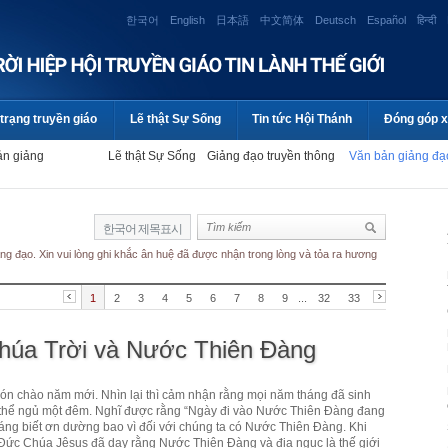
한국어
English
日本語
中文简体
Deutsch
Español
हिन्दी
trạng truyền giáo
Lẽ thật Sự Sống
Tin tức Hội Thánh
Đóng góp x
ản giảng
Lẽ thật Sự Sống
Giảng đạo truyền thông
Văn bản giảng đ
한국어 제목표시
ng đạo. Xin vui lòng ghi khắc ân huệ đã được nhận trong lòng và tỏa ra hương
1
2
3
4
5
6
7
8
9
...
32
33
húa Trời và Nước Thiên Đàng
 đón chào năm mới. Nhìn lại thì cảm nhận rằng mọi năm tháng đã sinh
 thể ngủ một đêm. Nghĩ được rằng “Ngày đi vào Nước Thiên Đàng đang
đáng biết ơn dường bao vì đối với chúng ta có Nước Thiên Đàng. Khi
 Đức Chúa Jêsus đã dạy rằng Nước Thiên Đàng và địa ngục là thế giới