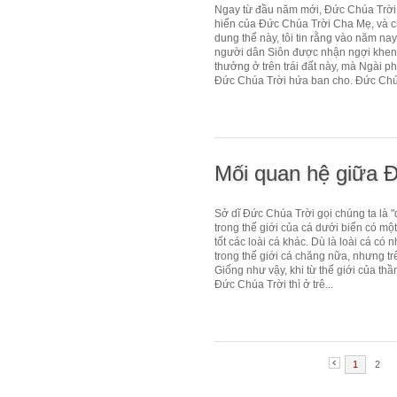
Ngay từ đầu năm mới, Đức Chúa Trời 
hiển của Đức Chúa Trời Cha Mẹ, và ch
dung thể này, tôi tin rằng vào năm na
người dân Siôn được nhận ngợi khen v
thưởng ở trên trái đất này, mà Ngài ph
Đức Chúa Trời hứa ban cho. Đức Chúa
Mối quan hệ giữa Đ
Sở dĩ Đức Chúa Trời gọi chúng ta là "d
trong thế giới của cá dưới biển có mộ
tốt các loài cá khác. Dù là loài cá có 
trong thế giới cá chăng nữa, nhưng tr
Giống như vậy, khi từ thế giới của th
Đức Chúa Trời thì ở trê...
1
2