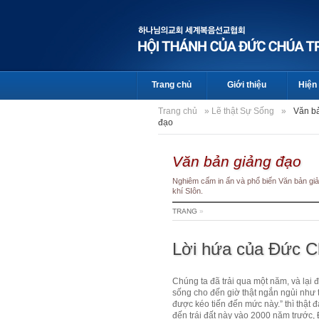
Trang chủ
Giới thiệu
Hiện 
Trang chủ
»
Lẽ thật Sự Sống
»
Văn b
đạo
Văn bản giảng đạo
Nghiêm cấm in ấn và phổ biến Văn bản giả
khí SIôn.
TRANG
»
Lời hứa của Đức C
Chúng ta đã trải qua một năm, và lại
sống cho đến giờ thật ngắn ngủi như
được kéo tiến đến mức này.” thì thật 
đến trái đất này vào 2000 năm trước,