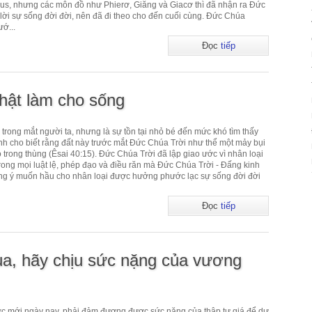
sus, nhưng các môn đồ như Phierơ, Giăng và Giacơ thì đã nhận ra Đức
lời sự sống đời đời, nên đã đi theo cho đến cuối cùng. Đức Chúa
ướ...
Đọc
tiếp
thật làm cho sống
n trong mắt người ta, nhưng là sự tồn tại nhỏ bé đến mức khó tìm thấy
ánh cho biết rằng đất này trước mắt Đức Chúa Trời như thể một mảy bụi
ỏ trong thùng (Êsai 40:15). Đức Chúa Trời đã lập giao ước vì nhân loại
 Trong mọi luật lệ, phép đạo và điều răn mà Đức Chúa Trời - Đấng kinh
ựng ý muốn hầu cho nhân loại được hưởng phước lạc sự sống đời đời
Đọc
tiếp
a, hãy chịu sức nặng của vương
ớc mới ngày nay, phải đảm đương được sức nặng của thập tự giá để dự