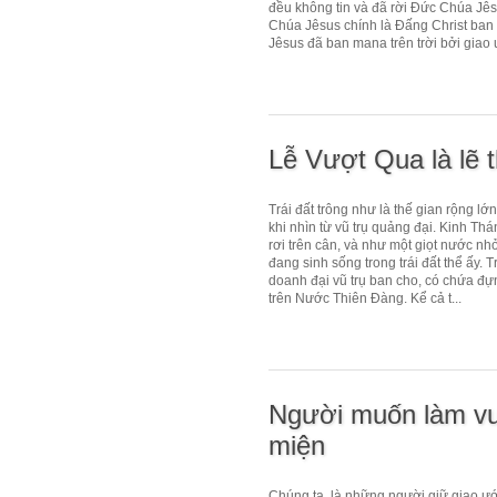
đều không tin và đã rời Đức Chúa Jê
Chúa Jêsus chính là Đấng Christ ban 
Jêsus đã ban mana trên trời bởi giao 
Lễ Vượt Qua là lẽ 
Trái đất trông như là thế gian rộng lớ
khi nhìn từ vũ trụ quảng đại. Kinh Th
rơi trên cân, và như một giọt nước nh
đang sinh sống trong trái đất thể ấy.
doanh đại vũ trụ ban cho, có chứa đ
trên Nước Thiên Đàng. Kể cả t...
Người muốn làm vu
miện
Chúng ta, là những người giữ giao ư