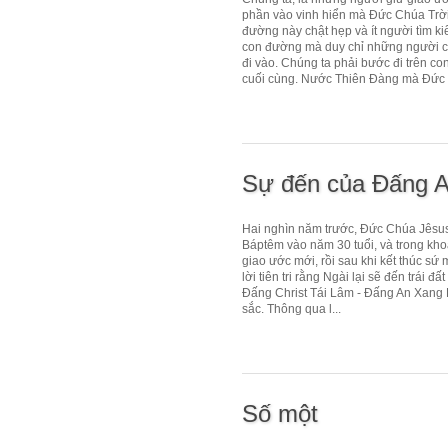
phần vào vinh hiển mà Đức Chúa Trời
đường này chật hẹp và ít người tìm ki
con đường mà duy chỉ những người có
đi vào. Chúng ta phải bước đi trên co
cuối cùng. Nước Thiên Đàng mà Đức 
Sự đến của Đấng 
Hai nghìn năm trước, Đức Chúa Jêsus đ
Báptêm vào năm 30 tuổi, và trong kho
giao ước mới, rồi sau khi kết thúc sứ 
lời tiên tri rằng Ngài lại sẽ đến trá
Đấng Christ Tái Lâm - Đấng An Xang Hồ
sắc. Thông qua l...
Số một