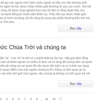
đã gọi các người nhà Siôn nước ngoài và hầu cho tán dương vinh
o nghe tin tức được nhận nhiều giải thưởng từ của các nước. Xét nội
y cũng sẽ được ứng nghiệm trọn vẹn lời tiên tri rằng Ngài hầu cho
à danh tiếng từ muôn dân thiên hạ. Thấy liên tục được nhận giải
án là hình và bóng, thì tôi càng kỳ vọng vào phần thưởng trên trời mà
 Trời phá...
Đọc
tiếp
ức Chúa Trời và chúng ta
ân Ta", "con Ta" là bởi có ý nghĩa thật sự lớn lao. Hãy giả định rằng
t loài cá khôn ngoan có nhiều trí thức và có lòng độ lượng nên cai quản
nhiều tài năng và cai quản tốt nên được tôn kính và có vị thế cao sang
ên quan điểm của loài người chúng ta thì chẳng có liên quan gì cả.
ần mà nhìn thế giới loài người, nếu chúng ta không có mối quan hệ với
Đọc
tiếp
3
4
5
6
7
8
9
...
32
33