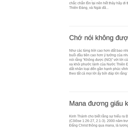
chắc chắn tồn tại nên hết thảy hãy 
Thiên Đàng, và Ngài đã...
Chớ nói không đượ
Như các từng trời cao hơn đất bao nhi
buổi đầu tiên cao hơn ý tưởng của nhâ
nói rằng “Không được (NO)” với lời c
xa khỏi phước lành của Nước Thiên Đ
dắt nhân loại đến gần hạnh phúc vĩnh
theo tất cả mọi lời ấy bởi đáp lời rằng 
Mana đương giấu k
Kinh Thánh cho biết rằng sự hiểu ra 
(Côlôse 1:26-27, 2:1-3). 2000 năm trư
Đấng Christ thông qua mana, là lương