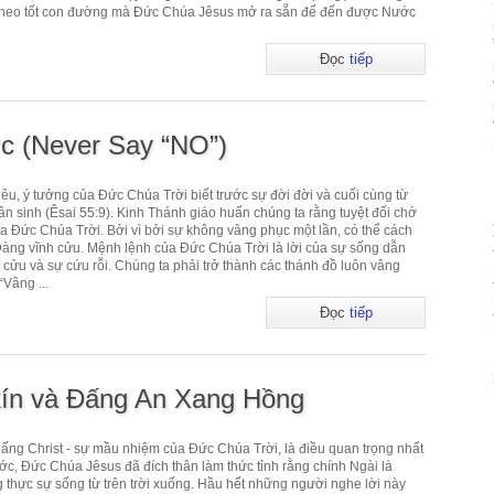
đi theo tốt con đường mà Đức Chúa Jêsus mở ra sẵn để đến được Nước
Đọc
tiếp
c (Never Say “NO”)
êu, ý tưởng của Đức Chúa Trời biết trước sự đời đời và cuối cùng từ
n sinh (Êsai 55:9). Kinh Thánh giáo huấn chúng ta rằng tuyệt đối chớ
ủa Đức Chúa Trời. Bởi vì bởi sự không vâng phục một lần, có thể cách
àng vĩnh cửu. Mệnh lệnh của Đức Chúa Trời là lời của sự sống dẫn
 cửu và sự cứu rỗi. Chúng ta phải trở thành các thánh đồ luôn vâng
“Vâng ...
Đọc
tiếp
ín và Đấng An Xang Hồng
Đấng Christ - sự mầu nhiệm của Đức Chúa Trời, là điều quan trọng nhất
ớc, Đức Chúa Jêsus đã đích thân làm thức tỉnh rằng chính Ngài là
 thực sự sống từ trên trời xuống. Hầu hết những người nghe lời này