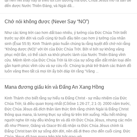
tại nên hết thảy hãy đi theo tốt con đường mà Đức Chúa Jêsus mở ra sẵn để
đến được Nước Thiên Đàng, và Ngài đã...
Chớ nói không được (Never Say “NO”)
Như các từng trời cao hơn đất bao nhiêu, ý tưởng của Đức Chúa Trời biết
trước sự đời đời và cuối cùng từ buổi đầu tiên cao hơn ý tưởng của nhân
sinh (Êsai 55:9). Kinh Thánh giáo huấn chúng ta rằng tuyệt đối chớ nói rằng
“Không được (NO)” với lời của Đức Chúa Trời. Bởi vì bởi sự không vâng
phục một lần, có thể cách xa khỏi phước lành của Nước Thiên Đàng vĩnh
cửu. Mệnh lệnh của Đức Chúa Trời là lời của sự sống dẫn dắt nhân loại đến
gần hạnh phúc vĩnh cửu và sự cứu rỗi. Chúng ta phải trở thành các thánh đồ
luôn vâng theo tất cả mọi lời ấy bởi đáp lời rằng “Vâng ...
Mana đương giấu kín và Đấng An Xang Hồng
Kinh Thánh cho biết rằng sự hiểu ra Đấng Christ - sự mầu nhiệm của Đức
Chúa Trời, là điều quan trọng nhất (Côlôse 1:26-27, 2:1-3). 2000 năm trước,
Đức Chúa Jêsus đã đích thân làm thức tỉnh rằng chính Ngài là Đấng Christ
thông qua mana, là lương thực sự sống từ trên trời xuống. Hầu hết những
người nghe lời này đều không tin và đã rời Đức Chúa Jêsus, nhưng các môn
đồ như Phierơ, Giăng và Giacơ thì đã nhận ra Đức Chúa Jêsus chính là
Đấng Christ ban lời sự sống đời đời, nên đã đi theo cho đến cuối cùng. Đức
Chúa Jêsus đã ban mana trên trời bởi giao ướ...