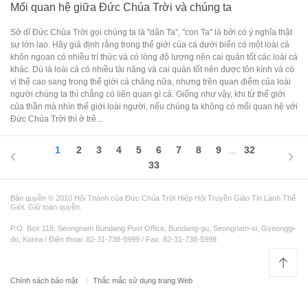
Mối quan hệ giữa Đức Chúa Trời và chúng ta
Sở dĩ Đức Chúa Trời gọi chúng ta là "dân Ta", "con Ta" là bởi có ý nghĩa thật
sự lớn lao. Hãy giả định rằng trong thế giới của cá dưới biển có một loài cá
khôn ngoan có nhiều trí thức và có lòng độ lượng nên cai quản tốt các loài cá
khác. Dù là loài cá có nhiều tài năng và cai quản tốt nên được tôn kính và có
vị thế cao sang trong thế giới cá chăng nữa, nhưng trên quan điểm của loài
người chúng ta thì chẳng có liên quan gì cả. Giống như vậy, khi từ thế giới
của thần mà nhìn thế giới loài người, nếu chúng ta không có mối quan hệ với
Đức Chúa Trời thì ở trê...
1
2
3
4
5
6
7
8
9
32
...
33
Bản quyền © 2010 Hội Thánh của Đức Chúa Trời Hiệp Hội Truyền Giáo Tin Lành Thế
Giới. Giữ toàn quyền.
P.O. Box 119, Seongnam Bundang Post Office, Bundang-gu, Seongnam-si, Gyeonggi-
do, Korea / Điện thoại: 82-31-738-5999 / Fax: 82-31-738-5998
Chính sách bảo mật
Thắc mắc sử dụng trang Web