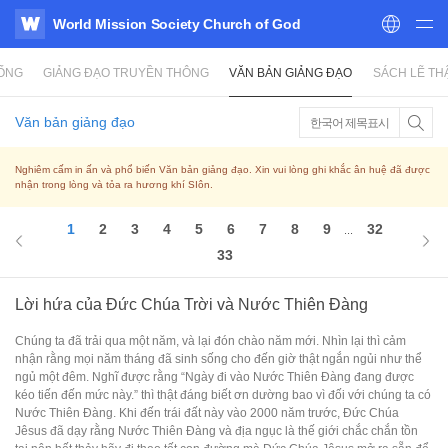
World Mission Society Church of God
WATV
SỐNG
GIẢNG ĐẠO TRUYỀN THÔNG
VĂN BẢN GIẢNG ĐẠO
SÁCH LẼ TH
Văn bản giảng đạo
한국어 제목표시
Nghiêm cấm in ấn và phổ biến Văn bản giảng đạo. Xin vui lòng ghi khắc ân huệ đã được
nhận trong lòng và tỏa ra hương khí SIôn.
1
2
3
4
5
6
7
8
9
32
...
33
Lời hứa của Đức Chúa Trời và Nước Thiên Đàng
Chúng ta đã trải qua một năm, và lại đón chào năm mới. Nhìn lại thì cảm
nhận rằng mọi năm tháng đã sinh sống cho đến giờ thật ngắn ngủi như thể
ngủ một đêm. Nghĩ được rằng “Ngày đi vào Nước Thiên Đàng đang được
kéo tiến đến mức này.” thì thật đáng biết ơn dường bao vì đối với chúng ta có
Nước Thiên Đàng. Khi đến trái đất này vào 2000 năm trước, Đức Chúa
Jêsus đã dạy rằng Nước Thiên Đàng và địa ngục là thế giới chắc chắn tồn