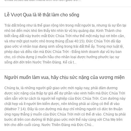
Lễ Vượt Qua là lẽ thật làm cho sống
Trái đất trông như là thế gian rộng lớn trong mắt người ta, nhưng là sự tồn tại
nhỏ bé đến mức khó tìm thấy khi nhìn từ vũ trụ quảng đại. Kinh Thánh cho
biết rằng đất này trước mắt Đức Chúa Trời như thể một mảy bụi rơi trên cân,
và như một giọt nước nhỏ trong thùng (Êsai 40:15). Đức Chúa Trời đã lập
giao ước vì nhân loại đang sinh sống trong trái đất thể ấy. Trong mọi luật lệ,
phép đạo và điều răn mà Đức Chúa Trời - Đấng kinh doanh đại vũ trụ ban
cho, có chứa đựng ý muốn hầu cho nhân loại được hưởng phước lạc sự
sống đời đời trên Nước Thiên Đàng. Kể cả t...
Người muốn làm vua, hãy chịu sức nặng của vương miện
Chúng ta, là những người giữ giao ước mới ngày nay, phải đảm đương
được sức nặng của thập tự giá để dự phần vào vinh hiển mà Đức Chúa Trời
sắm sẵn với tư cách là người kế nghiệp của Đức Chúa Trời. Con đường này
chật hẹp và ít người tìm kiếm được, nên không phải ai cũng có thể đi vào
(Mathiơ 7:14). Đây là con đường mà duy chỉ những người có đức tin thuận
ứng ngay thẳng ý muốn của Đức Chúa Trời mới có thể đi vào. Chúng ta phải
bước đi trên con đường lẽ thật giao ước mới thể này cùng với Cha Mẹ trên
trời cho đến cuối cùng. Nước Thiên Đàng mà Đức Chú...