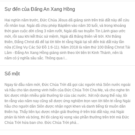
Sự đến của Đấng An Xang Hồng
Hai nghìn năm trước, Đức Chúa Jêsus đã giáng sinh trên trái đất này để cứu
rỗi nhân loại. Ngài đã chịu phép Báptêm vào năm 30 tuổi, và trong khoảng
thời gian cuộc đời công 3 năm rưỡi, Ngài đã rao truyền Tin Lành giao ước
mới, rồi sau khi kết thúc sứ mệnh, Ngài đã thăng thiên về trời. Khi thăng
thiên, Đấng Christ đã để lại lời tiên tri rằng Ngài lại sẽ đến trái đất này lần
nữa (Công Vụ Các Sứ Đồ 1:6-11). Năm 2018 là năm thứ 100 Đấng Christ Tái
Lâm - Đấng An Xang Hồng giáng sinh theo lời tiên tri Kinh Thánh, nên là
năm có ý nghĩa sâu sắc. Thông qua l...
Số một
Ngay từ đầu năm mới, Đức Chúa Trời đã gọi các người nhà Siôn nước ngoài
và hầu cho tán dương vinh hiển của Đức Chúa Trời Cha Mẹ, và cho nghe tin
tức được nhận nhiều giải thưởng từ của các nước. Xét nội dung thể này, tôi
tin rằng vào năm nay cũng sẽ được ứng nghiệm trọn vẹn lời tiên tri rằng Ngài
hầu cho người dân Siôn được nhận ngợi khen và danh tiếng từ muôn dân
thiên hạ. Thấy liên tục được nhận giải thưởng ở trên trái đất này, mà Ngài
phán là hình và bóng, thì tôi càng kỳ vọng vào phần thưởng trên trời mà Đức
Chúa Trời hứa ban cho. Đức Chúa Trời phá...