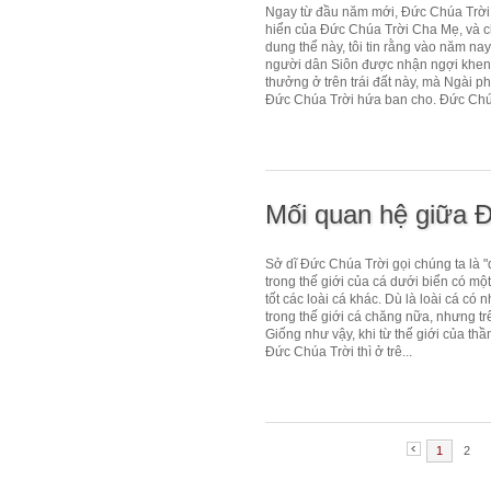
Ngay từ đầu năm mới, Đức Chúa Trời 
hiển của Đức Chúa Trời Cha Mẹ, và ch
dung thể này, tôi tin rằng vào năm na
người dân Siôn được nhận ngợi khen v
thưởng ở trên trái đất này, mà Ngài ph
Đức Chúa Trời hứa ban cho. Đức Chúa
Mối quan hệ giữa Đ
Sở dĩ Đức Chúa Trời gọi chúng ta là "d
trong thế giới của cá dưới biển có mộ
tốt các loài cá khác. Dù là loài cá có 
trong thế giới cá chăng nữa, nhưng tr
Giống như vậy, khi từ thế giới của th
Đức Chúa Trời thì ở trê...
1
2