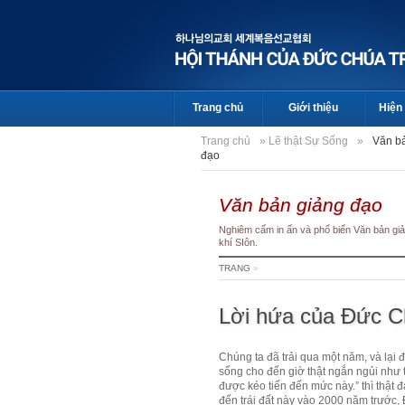
Trang chủ
Giới thiệu
Hiện 
Trang chủ
»
Lẽ thật Sự Sống
»
Văn b
đạo
Văn bản giảng đạo
Nghiêm cấm in ấn và phổ biến Văn bản giả
khí SIôn.
TRANG
»
Lời hứa của Đức C
Chúng ta đã trải qua một năm, và lại
sống cho đến giờ thật ngắn ngủi như
được kéo tiến đến mức này.” thì thật 
đến trái đất này vào 2000 năm trước,