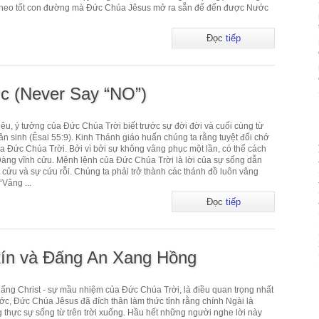
đi theo tốt con đường mà Đức Chúa Jêsus mở ra sẵn để đến được Nước
Đọc
tiếp
c (Never Say “NO”)
êu, ý tưởng của Đức Chúa Trời biết trước sự đời đời và cuối cùng từ
n sinh (Êsai 55:9). Kinh Thánh giáo huấn chúng ta rằng tuyệt đối chớ
ủa Đức Chúa Trời. Bởi vì bởi sự không vâng phục một lần, có thể cách
àng vĩnh cửu. Mệnh lệnh của Đức Chúa Trời là lời của sự sống dẫn
 cửu và sự cứu rỗi. Chúng ta phải trở thành các thánh đồ luôn vâng
“Vâng ...
Đọc
tiếp
ín và Đấng An Xang Hồng
Đấng Christ - sự mầu nhiệm của Đức Chúa Trời, là điều quan trọng nhất
ớc, Đức Chúa Jêsus đã đích thân làm thức tỉnh rằng chính Ngài là
 thực sự sống từ trên trời xuống. Hầu hết những người nghe lời này