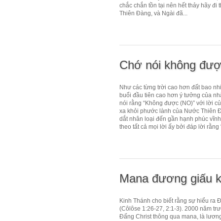
chắc chắn tồn tại nên hết thảy hãy 
Thiên Đàng, và Ngài đã...
Chớ nói không đượ
Như các từng trời cao hơn đất bao nhi
buổi đầu tiên cao hơn ý tưởng của nhâ
nói rằng “Không được (NO)” với lời c
xa khỏi phước lành của Nước Thiên Đ
dắt nhân loại đến gần hạnh phúc vĩnh
theo tất cả mọi lời ấy bởi đáp lời rằng 
Mana đương giấu k
Kinh Thánh cho biết rằng sự hiểu ra 
(Côlôse 1:26-27, 2:1-3). 2000 năm trư
Đấng Christ thông qua mana, là lương