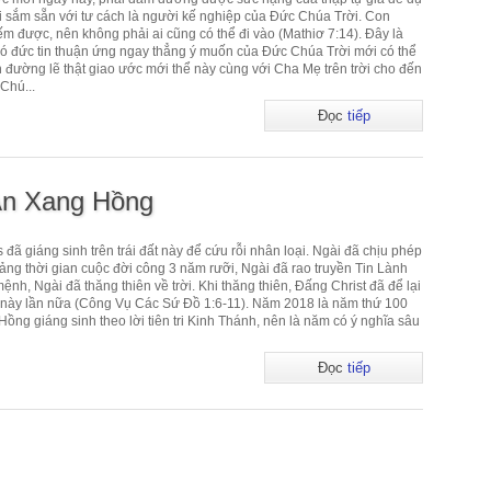
 sắm sẵn với tư cách là người kế nghiệp của Đức Chúa Trời. Con
ếm được, nên không phải ai cũng có thể đi vào (Mathiơ 7:14). Đây là
 đức tin thuận ứng ngay thẳng ý muốn của Đức Chúa Trời mới có thể
n đường lẽ thật giao ước mới thể này cùng với Cha Mẹ trên trời cho đến
Chú...
Đọc
tiếp
An Xang Hồng
ã giáng sinh trên trái đất này để cứu rỗi nhân loại. Ngài đã chịu phép
ảng thời gian cuộc đời công 3 năm rưỡi, Ngài đã rao truyền Tin Lành
mệnh, Ngài đã thăng thiên về trời. Khi thăng thiên, Đấng Christ đã để lại
i đất này lần nữa (Công Vụ Các Sứ Đồ 1:6-11). Năm 2018 là năm thứ 100
ng giáng sinh theo lời tiên tri Kinh Thánh, nên là năm có ý nghĩa sâu
Đọc
tiếp