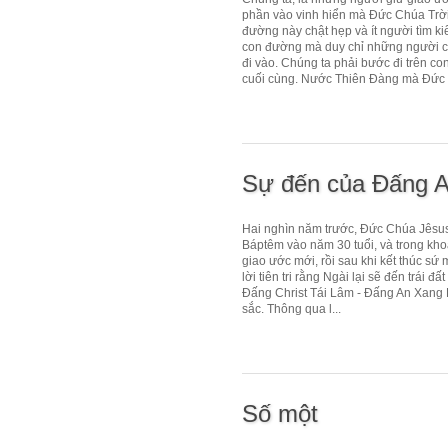
phần vào vinh hiển mà Đức Chúa Trời
đường này chật hẹp và ít người tìm ki
con đường mà duy chỉ những người có
đi vào. Chúng ta phải bước đi trên co
cuối cùng. Nước Thiên Đàng mà Đức 
Sự đến của Đấng 
Hai nghìn năm trước, Đức Chúa Jêsus đ
Báptêm vào năm 30 tuổi, và trong kho
giao ước mới, rồi sau khi kết thúc sứ 
lời tiên tri rằng Ngài lại sẽ đến trá
Đấng Christ Tái Lâm - Đấng An Xang Hồ
sắc. Thông qua l...
Số một