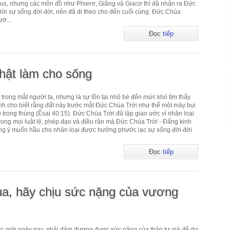
sus, nhưng các môn đồ như Phierơ, Giăng và Giacơ thì đã nhận ra Đức
lời sự sống đời đời, nên đã đi theo cho đến cuối cùng. Đức Chúa
ướ...
Đọc
tiếp
thật làm cho sống
n trong mắt người ta, nhưng là sự tồn tại nhỏ bé đến mức khó tìm thấy
ánh cho biết rằng đất này trước mắt Đức Chúa Trời như thể một mảy bụi
ỏ trong thùng (Êsai 40:15). Đức Chúa Trời đã lập giao ước vì nhân loại
 Trong mọi luật lệ, phép đạo và điều răn mà Đức Chúa Trời - Đấng kinh
ựng ý muốn hầu cho nhân loại được hưởng phước lạc sự sống đời đời
Đọc
tiếp
a, hãy chịu sức nặng của vương
ớc mới ngày nay, phải đảm đương được sức nặng của thập tự giá để dự