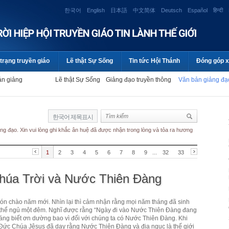
한국어
English
日本語
中文简体
Deutsch
Español
हिन्दी
trạng truyền giáo
Lẽ thật Sự Sống
Tin tức Hội Thánh
Đóng góp x
ản giảng
Lẽ thật Sự Sống
Giảng đạo truyền thông
Văn bản giảng đ
한국어 제목표시
ng đạo. Xin vui lòng ghi khắc ân huệ đã được nhận trong lòng và tỏa ra hương
1
2
3
4
5
6
7
8
9
...
32
33
húa Trời và Nước Thiên Đàng
 đón chào năm mới. Nhìn lại thì cảm nhận rằng mọi năm tháng đã sinh
 thể ngủ một đêm. Nghĩ được rằng “Ngày đi vào Nước Thiên Đàng đang
đáng biết ơn dường bao vì đối với chúng ta có Nước Thiên Đàng. Khi
 Đức Chúa Jêsus đã dạy rằng Nước Thiên Đàng và địa ngục là thế giới