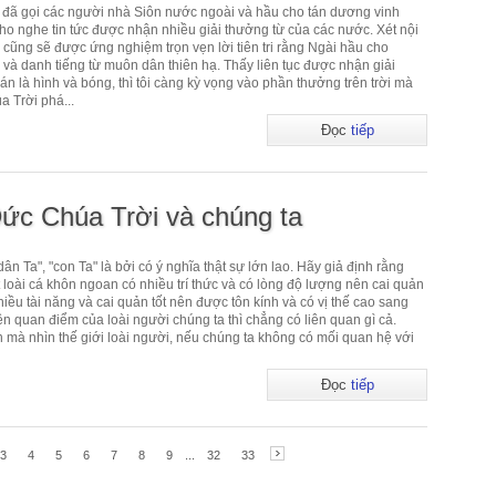
đã gọi các người nhà Siôn nước ngoài và hầu cho tán dương vinh
o nghe tin tức được nhận nhiều giải thưởng từ của các nước. Xét nội
y cũng sẽ được ứng nghiệm trọn vẹn lời tiên tri rằng Ngài hầu cho
à danh tiếng từ muôn dân thiên hạ. Thấy liên tục được nhận giải
án là hình và bóng, thì tôi càng kỳ vọng vào phần thưởng trên trời mà
 Trời phá...
Đọc
tiếp
ức Chúa Trời và chúng ta
ân Ta", "con Ta" là bởi có ý nghĩa thật sự lớn lao. Hãy giả định rằng
t loài cá khôn ngoan có nhiều trí thức và có lòng độ lượng nên cai quản
nhiều tài năng và cai quản tốt nên được tôn kính và có vị thế cao sang
ên quan điểm của loài người chúng ta thì chẳng có liên quan gì cả.
ần mà nhìn thế giới loài người, nếu chúng ta không có mối quan hệ với
Đọc
tiếp
3
4
5
6
7
8
9
...
32
33