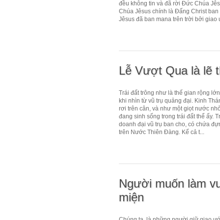
đều không tin và đã rời Đức Chúa Jê
Chúa Jêsus chính là Đấng Christ ban 
Jêsus đã ban mana trên trời bởi giao 
Lễ Vượt Qua là lẽ 
Trái đất trông như là thế gian rộng lớ
khi nhìn từ vũ trụ quảng đại. Kinh Th
rơi trên cân, và như một giọt nước nh
đang sinh sống trong trái đất thể ấy.
doanh đại vũ trụ ban cho, có chứa đ
trên Nước Thiên Đàng. Kể cả t...
Người muốn làm vu
miện
Chúng ta, là những người giữ giao ư