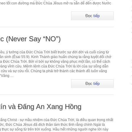
đi theo tốt con đường mà Đức Chúa Jêsus mở ra sẵn để đến được Nước
Đọc
tiếp
c (Never Say “NO”)
êu, ý tưởng của Đức Chúa Trời biết trước sự đời đời và cuối cùng từ
n sinh (Êsai 55:9). Kinh Thánh giáo huấn chúng ta rằng tuyệt đối chớ
ủa Đức Chúa Trời. Bởi vì bởi sự không vâng phục một lần, có thể cách
àng vĩnh cửu. Mệnh lệnh của Đức Chúa Trời là lời của sự sống dẫn
 cửu và sự cứu rỗi. Chúng ta phải trở thành các thánh đồ luôn vâng
“Vâng ...
Đọc
tiếp
ín và Đấng An Xang Hồng
Đấng Christ - sự mầu nhiệm của Đức Chúa Trời, là điều quan trọng nhất
ớc, Đức Chúa Jêsus đã đích thân làm thức tỉnh rằng chính Ngài là
 thực sự sống từ trên trời xuống. Hầu hết những người nghe lời này