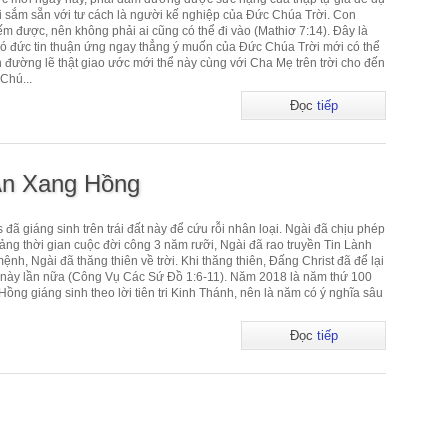
 sắm sẵn với tư cách là người kế nghiệp của Đức Chúa Trời. Con
ếm được, nên không phải ai cũng có thể đi vào (Mathiơ 7:14). Đây là
 đức tin thuận ứng ngay thẳng ý muốn của Đức Chúa Trời mới có thể
n đường lẽ thật giao ước mới thể này cùng với Cha Mẹ trên trời cho đến
Chú...
Đọc
tiếp
An Xang Hồng
ã giáng sinh trên trái đất này để cứu rỗi nhân loại. Ngài đã chịu phép
ảng thời gian cuộc đời công 3 năm rưỡi, Ngài đã rao truyền Tin Lành
mệnh, Ngài đã thăng thiên về trời. Khi thăng thiên, Đấng Christ đã để lại
i đất này lần nữa (Công Vụ Các Sứ Đồ 1:6-11). Năm 2018 là năm thứ 100
ng giáng sinh theo lời tiên tri Kinh Thánh, nên là năm có ý nghĩa sâu
Đọc
tiếp