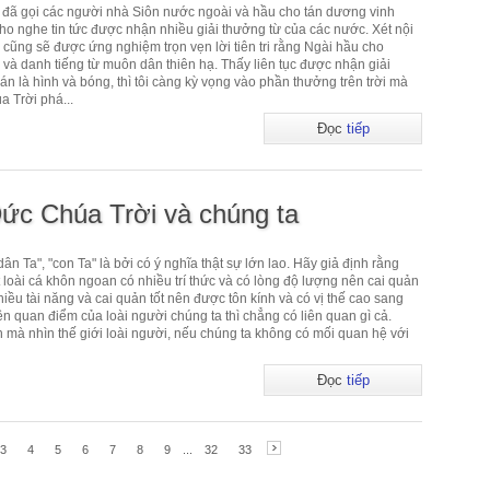
đã gọi các người nhà Siôn nước ngoài và hầu cho tán dương vinh
o nghe tin tức được nhận nhiều giải thưởng từ của các nước. Xét nội
y cũng sẽ được ứng nghiệm trọn vẹn lời tiên tri rằng Ngài hầu cho
à danh tiếng từ muôn dân thiên hạ. Thấy liên tục được nhận giải
án là hình và bóng, thì tôi càng kỳ vọng vào phần thưởng trên trời mà
 Trời phá...
Đọc
tiếp
ức Chúa Trời và chúng ta
ân Ta", "con Ta" là bởi có ý nghĩa thật sự lớn lao. Hãy giả định rằng
t loài cá khôn ngoan có nhiều trí thức và có lòng độ lượng nên cai quản
nhiều tài năng và cai quản tốt nên được tôn kính và có vị thế cao sang
ên quan điểm của loài người chúng ta thì chẳng có liên quan gì cả.
ần mà nhìn thế giới loài người, nếu chúng ta không có mối quan hệ với
Đọc
tiếp
3
4
5
6
7
8
9
...
32
33