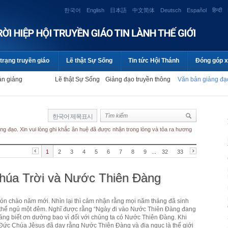
한국어
English
日本語
中文简体
Deutsch
Español
हिन्दी
trạng truyền giáo
Lẽ thật Sự Sống
Tin tức Hội Thánh
Đóng góp x
ản giảng
Lẽ thật Sự Sống
Giảng đạo truyền thông
Văn bản giảng đ
한국어 제목표시
ng đạo. Xin vui lòng ghi khắc ân huệ đã được nhận trong lòng và tỏa ra hương
1
2
3
4
5
6
7
8
9
...
32
33
húa Trời và Nước Thiên Đàng
 đón chào năm mới. Nhìn lại thì cảm nhận rằng mọi năm tháng đã sinh
 thể ngủ một đêm. Nghĩ được rằng “Ngày đi vào Nước Thiên Đàng đang
đáng biết ơn dường bao vì đối với chúng ta có Nước Thiên Đàng. Khi
 Đức Chúa Jêsus đã dạy rằng Nước Thiên Đàng và địa ngục là thế giới