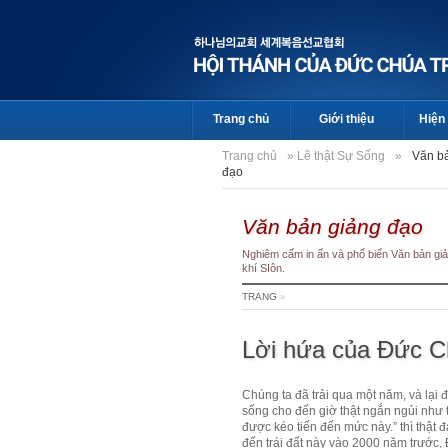
Trang chủ
Giới thiệu
Hiện 
Trang chủ
»
Lẽ thật Sự Sống
»
Văn b
đạo
Văn bản giảng đạo
Nghiêm cấm in ấn và phổ biến Văn bản giả
khí SIôn.
TRANG
»
Lời hứa của Đức C
Chúng ta đã trải qua một năm, và lại
sống cho đến giờ thật ngắn ngủi như
được kéo tiến đến mức này.” thì thật 
đến trái đất này vào 2000 năm trước,