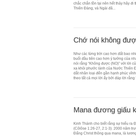
chắc chắn tồn tại nên hết thảy hãy 
Thiên Đàng, và Ngài đã...
Chớ nói không đượ
Như các từng trời cao hơn đất bao nhi
buổi đầu tiên cao hơn ý tưởng của nhâ
nói rằng “Không được (NO)” với lời c
xa khỏi phước lành của Nước Thiên Đ
dắt nhân loại đến gần hạnh phúc vĩnh
theo tất cả mọi lời ấy bởi đáp lời rằng 
Mana đương giấu k
Kinh Thánh cho biết rằng sự hiểu ra 
(Côlôse 1:26-27, 2:1-3). 2000 năm trư
Đấng Christ thông qua mana, là lương