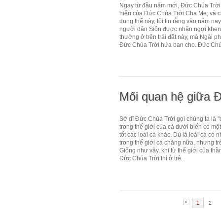
Ngay từ đầu năm mới, Đức Chúa Trời 
hiển của Đức Chúa Trời Cha Mẹ, và ch
dung thể này, tôi tin rằng vào năm na
người dân Siôn được nhận ngợi khen v
thưởng ở trên trái đất này, mà Ngài ph
Đức Chúa Trời hứa ban cho. Đức Chúa
Mối quan hệ giữa Đ
Sở dĩ Đức Chúa Trời gọi chúng ta là "d
trong thế giới của cá dưới biển có mộ
tốt các loài cá khác. Dù là loài cá có 
trong thế giới cá chăng nữa, nhưng tr
Giống như vậy, khi từ thế giới của th
Đức Chúa Trời thì ở trê...
1
2