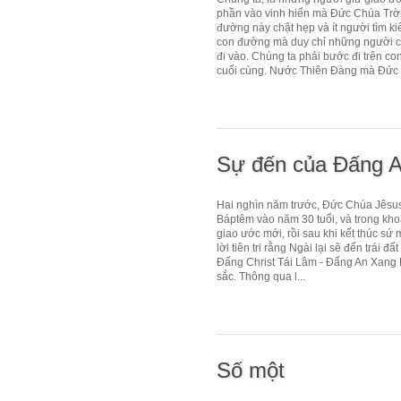
phần vào vinh hiển mà Đức Chúa Trời
đường này chật hẹp và ít người tìm ki
con đường mà duy chỉ những người có
đi vào. Chúng ta phải bước đi trên co
cuối cùng. Nước Thiên Đàng mà Đức 
Sự đến của Đấng 
Hai nghìn năm trước, Đức Chúa Jêsus đ
Báptêm vào năm 30 tuổi, và trong kho
giao ước mới, rồi sau khi kết thúc sứ 
lời tiên tri rằng Ngài lại sẽ đến trá
Đấng Christ Tái Lâm - Đấng An Xang Hồ
sắc. Thông qua l...
Số một