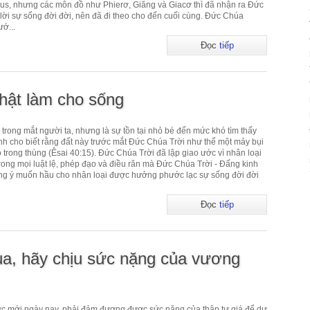
sus, nhưng các môn đồ như Phierơ, Giăng và Giacơ thì đã nhận ra Đức
lời sự sống đời đời, nên đã đi theo cho đến cuối cùng. Đức Chúa
ướ...
Đọc
tiếp
thật làm cho sống
n trong mắt người ta, nhưng là sự tồn tại nhỏ bé đến mức khó tìm thấy
ánh cho biết rằng đất này trước mắt Đức Chúa Trời như thể một mảy bụi
ỏ trong thùng (Êsai 40:15). Đức Chúa Trời đã lập giao ước vì nhân loại
 Trong mọi luật lệ, phép đạo và điều răn mà Đức Chúa Trời - Đấng kinh
ựng ý muốn hầu cho nhân loại được hưởng phước lạc sự sống đời đời
Đọc
tiếp
a, hãy chịu sức nặng của vương
ớc mới ngày nay, phải đảm đương được sức nặng của thập tự giá để dự