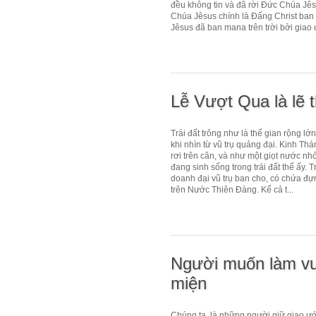
đều không tin và đã rời Đức Chúa Jê
Chúa Jêsus chính là Đấng Christ ban 
Jêsus đã ban mana trên trời bởi giao 
Lễ Vượt Qua là lẽ 
Trái đất trông như là thế gian rộng lớ
khi nhìn từ vũ trụ quảng đại. Kinh Th
rơi trên cân, và như một giọt nước nh
đang sinh sống trong trái đất thể ấy.
doanh đại vũ trụ ban cho, có chứa đ
trên Nước Thiên Đàng. Kể cả t...
Người muốn làm vu
miện
Chúng ta, là những người giữ giao ư