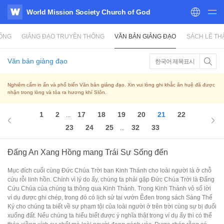
World Mission Society Church of God
WATV
SỐNG
GIẢNG ĐẠO TRUYỀN THÔNG
VĂN BẢN GIẢNG ĐẠO
SÁCH LẼ TH
Văn bản giảng đạo
한국어 제목표시
Nghiêm cấm in ấn và phổ biến Văn bản giảng đạo. Xin vui lòng ghi khắc ân huệ đã được
nhận trong lòng và tỏa ra hương khí SIôn.
1
2
17
18
19
20
21
22
...
23
24
25
32
33
...
Đấng An Xang Hồng mang Trái Sự Sống đến
Mục đích cuối cùng Đức Chúa Trời ban Kinh Thánh cho loài người là ở chỗ
cứu rỗi linh hồn. Chính vì lý do ấy, chúng ta phải gặp Đức Chúa Trời là Đấng
Cứu Chúa của chúng ta thông qua Kinh Thánh. Trong Kinh Thánh vô số lời
ví dụ được ghi chép, trong đó có lịch sử tại vườn Êđen trong sách Sáng Thế
Ký cho chúng ta biết về sự phạm tội của loài người ở trên trời cùng sự bị đuổi
xuống đất. Nếu chúng ta hiểu biết được ý nghĩa thật trong ví dụ ấy thì có thể