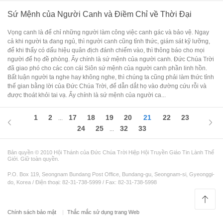
Sứ Mệnh của Người Canh và Điềm Chỉ về Thời Đại
Vọng canh là để chỉ những người làm công việc canh gác và bảo vệ. Ngay
cả khi người ta đang ngủ, thì người canh cũng tỉnh thức, giám sát kỹ lưỡng,
để khi thấy có dấu hiệu quân địch đánh chiếm vào, thì thông báo cho mọi
người để họ đề phòng. Ấy chính là sứ mệnh của người canh. Đức Chúa Trời
đã giao phó cho các con cái Siôn sứ mệnh của người canh phần linh hồn.
Bất luận người ta nghe hay không nghe, thì chúng ta cũng phải làm thức tỉnh
thế gian bằng lời của Đức Chúa Trời, để dẫn dắt họ vào đường cứu rỗi và
được thoát khỏi tai vạ. Ấy chính là sứ mệnh của người ca...
1
2
17
18
19
20
21
22
23
...
24
25
32
33
...
Bản quyền © 2010 Hội Thánh của Đức Chúa Trời Hiệp Hội Truyền Giáo Tin Lành Thế
Giới. Giữ toàn quyền.
P.O. Box 119, Seongnam Bundang Post Office, Bundang-gu, Seongnam-si, Gyeonggi-
do, Korea / Điện thoại: 82-31-738-5999 / Fax: 82-31-738-5998
Chính sách bảo mật
Thắc mắc sử dụng trang Web