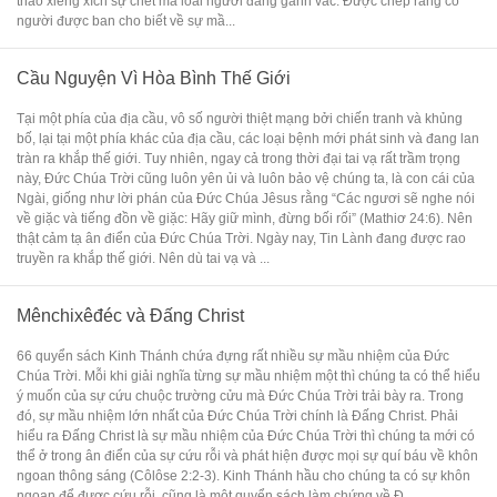
tháo xiềng xích sự chết mà loài người đang gánh vác. Được chép rằng có
người được ban cho biết về sự mầ...
Cầu Nguyện Vì Hòa Bình Thế Giới
Tại một phía của địa cầu, vô số người thiệt mạng bởi chiến tranh và khủng
bố, lại tại một phía khác của địa cầu, các loại bệnh mới phát sinh và đang lan
tràn ra khắp thế giới. Tuy nhiên, ngay cả trong thời đại tai vạ rất trầm trọng
này, Đức Chúa Trời cũng luôn yên ủi và luôn bảo vệ chúng ta, là con cái của
Ngài, giống như lời phán của Đức Chúa Jêsus rằng “Các ngươi sẽ nghe nói
về giặc và tiếng đồn về giặc: Hãy giữ mình, đừng bối rối” (Mathiơ 24:6). Nên
thật cảm tạ ân điển của Đức Chúa Trời. Ngày nay, Tin Lành đang được rao
truyền ra khắp thế giới. Nên dù tai vạ và ...
Mênchixêđéc và Đấng Christ
66 quyển sách Kinh Thánh chứa đựng rất nhiều sự mầu nhiệm của Đức
Chúa Trời. Mỗi khi giải nghĩa từng sự mầu nhiệm một thì chúng ta có thể hiểu
ý muốn của sự cứu chuộc trường cửu mà Đức Chúa Trời trải bày ra. Trong
đó, sự mầu nhiệm lớn nhất của Đức Chúa Trời chính là Đấng Christ. Phải
hiểu ra Đấng Christ là sự mầu nhiệm của Đức Chúa Trời thì chúng ta mới có
thể ở trong ân điển của sự cứu rỗi và phát hiện được mọi sự quí báu về khôn
ngoan thông sáng (Côlôse 2:2-3). Kinh Thánh hầu cho chúng ta có sự khôn
ngoan để được cứu rỗi, cũng là một quyển sách làm chứng về Đ...