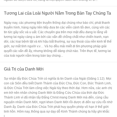
Tương Lai của Loài Người Nằm Trong Bàn Tay Chúng Ta
Ngày nay, các phương tiện truyền thông đại chúng như báo chí, phát thanh
truyền hình, hàng ngày liên tiếp đưa tin các viễn cảnh tối đen, cùng với các
tin tức gây sốc và u uất. Các chuyên gia trên mọi mặt đều đang lo lắng về
tương lai ngày càng u ám bởi các vấn đề chồng chất như chiến tranh, nạn
đói, các loại bệnh tật và khí hậu bất thường, sự suy thoái của nền kinh tế thế
giới, sự mất tính người v.v… Và họ đều mải miết đi tìm phương pháp giải
quyết các vấn đề ấy, nhưng không dễ dàng chút nào. Trên thực tế, tương lai
của loài người nằm trong bàn tay chúng...
Giá Trị của Danh Mới
Sự nhận lấy Đức Chúa Trời có nghĩa là tin Danh của Ngài (Giăng 1:12). Mọi
con cái Siôn đều biết Danh Thánh của Đức Cha, Đức Con, Đức Thánh Linh,
là Đức Chúa Trời làm công việc Ngài tùy theo thời đại. Hơn nữa, các anh chị
em trở nên nhân chứng Danh Mới là Đấng Cứu Chúa của thời đại Đức
Thánh Linh vì đã nhận lấy Đấng Christ mang Danh Mới mà đến, cùng cầu
nguyện nhân Danh Mới, ngợi khen Danh Mới rồi được đi đến sự cứu rỗi nhờ
Danh ấy. Danh của Đức Chúa Trời phát huy quyền phép vô hạn ở thế giới
linh hồn. Hôm nay, thông qua sự dạy dỗ Kinh Thánh chúng ta hãy ghi khắc
l...