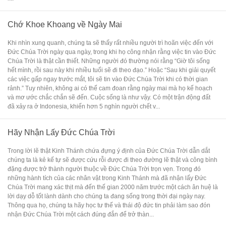
Chớ Khoe Khoang về Ngày Mai
Khi nhìn xung quanh, chúng ta sẽ thấy rất nhiều người trì hoãn việc đến với
Đức Chúa Trời ngày qua ngày, trong khi họ công nhận rằng việc tin vào Đức
Chúa Trời là thật cần thiết. Những người đó thường nói rằng “Giờ tôi sống
hết mình, rồi sau này khi nhiều tuổi sẽ đi theo đạo.” Hoặc “Sau khi giải quyết
các việc gấp ngay trước mắt, tôi sẽ tin vào Đức Chúa Trời khi có thời gian
rảnh.” Tuy nhiên, không ai có thể cam đoan rằng ngày mai mà họ kế hoạch
và mơ ước chắc chắn sẽ đến. Cuộc sống là như vậy. Có một trận động đất
đã xảy ra ở Indonesia, khiến hơn 5 nghìn người chết v...
Hãy Nhận Lấy Đức Chúa Trời
Trong lời lẽ thật Kinh Thánh chứa đựng ý định của Đức Chúa Trời dẫn dắt
chúng ta là kẻ kế tự sẽ được cứu rỗi được đi theo đường lẽ thật và công bình
đặng được trở thành người thuộc về Đức Chúa Trời trọn vẹn. Trong đó
những hành tích của các nhân vật trong Kinh Thánh mà đã nhận lấy Đức
Chúa Trời mang xác thịt mà đến thế gian 2000 năm trước một cách ân huệ là
lời dạy dỗ tốt lành dành cho chúng ta đang sống trong thời đại ngày nay.
Thông qua họ, chúng ta hãy học tư thế và thái độ đức tin phải làm sao đón
nhận Đức Chúa Trời một cách đúng đắn để trở thàn...