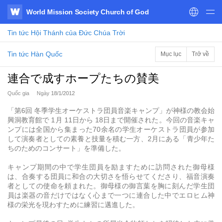
World Mission Society Church of God
WATV
Tin tức
Hội Thánh của Đức Chúa Trời
Tin tức Hàn Quốc
Mục lục
Trở về
連合で成すホープたちの賛美
Quốc gia
Ngày
18/1/2012
「第6回 冬季学生オーケストラ団員音楽キャンプ」が神様の教会始
興洞教育館で 1月 11日から 18日まで開催された。今回の音楽キャ
ンプには全国から集まった70余名の学生オーケストラ団員が参加
して演奏者としての素養と技量を積む一方、2月にある「青少年た
ちのためのコンサート」を準備した。
キャンプ期間の中で学生団員を励ますために訪問された御母様
は、合奏する団員に和合の大切さを悟らせてくださり、福音演奏
者としての使命を頼まれた。御母様の御言葉を胸に刻んだ学生団
員は楽器の音だけではなく心まで一つに連合した中でエロヒム神
様の栄光を現わすために練習に邁進した。