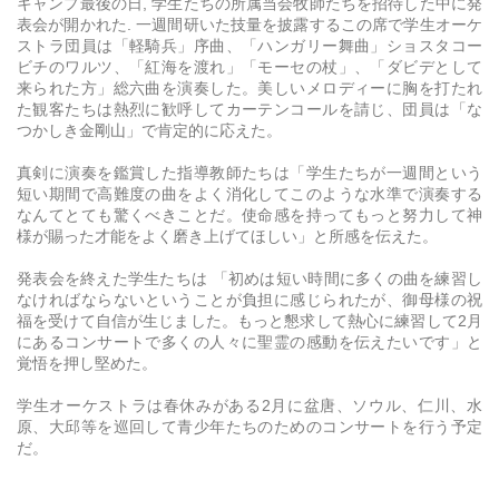
キャンプ最後の日, 学生たちの所属当会牧師たちを招待した中に発
表会が開かれた. 一週間研いた技量を披露するこの席で学生オーケ
ストラ団員は「軽騎兵」序曲、「ハンガリー舞曲」ショスタコー
ビチのワルツ、「紅海を渡れ」「モーセの杖」、「ダビデとして
来られた方」総六曲を演奏した。美しいメロディーに胸を打たれ
た観客たちは熱烈に歓呼してカーテンコールを請じ、団員は「な
つかしき金剛山」で肯定的に応えた。
真剣に演奏を鑑賞した指導教師たちは「学生たちが一週間という
短い期間で高難度の曲をよく消化してこのような水準で演奏する
なんてとても驚くべきことだ。使命感を持ってもっと努力して神
様が賜った才能をよく磨き上げてほしい」と所感を伝えた。
発表会を終えた学生たちは 「初めは短い時間に多くの曲を練習し
なければならないということが負担に感じられたが、御母様の祝
福を受けて自信が生じました。もっと懇求して熱心に練習して2月
にあるコンサートで多くの人々に聖霊の感動を伝えたいです」と
覚悟を押し堅めた。
学生オーケストラは春休みがある2月に盆唐、ソウル、仁川、水
原、大邱等を巡回して青少年たちのためのコンサートを行う予定
だ。