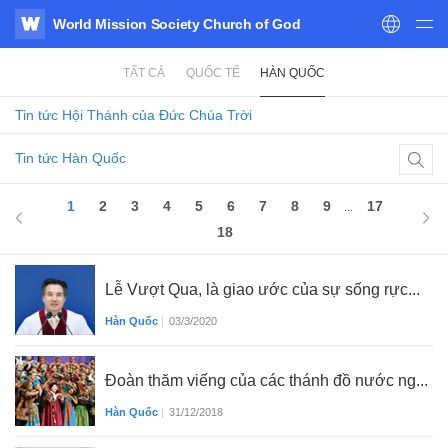
World Mission Society Church of God
WATV
TẤT CẢ
QUỐC TẾ
HÀN QUỐC
Tin tức
Hội Thánh của Đức Chúa Trời
Tin tức Hàn Quốc
1
2
3
4
5
6
7
8
9
17
...
18
Lễ Vượt Qua, là giao ước của sự sống rực...
Hàn Quốc
|
03/3/2020
Đoàn thăm viếng của các thánh đồ nước ng...
Hàn Quốc
|
31/12/2018