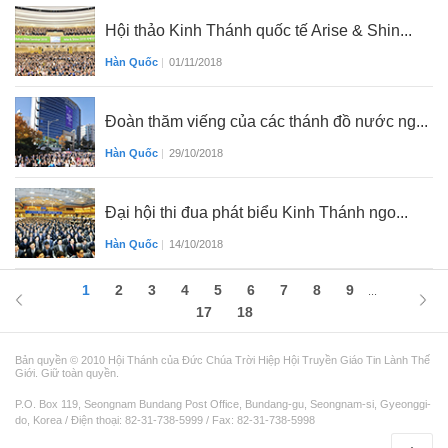
Hội thảo Kinh Thánh quốc tế Arise & Shin...
Hàn Quốc
|
01/11/2018
Đoàn thăm viếng của các thánh đồ nước ng...
Hàn Quốc
|
29/10/2018
Đại hội thi đua phát biểu Kinh Thánh ngo...
Hàn Quốc
|
14/10/2018
1
2
3
4
5
6
7
8
9
...
17
18
Bản quyền © 2010 Hội Thánh của Đức Chúa Trời Hiệp Hội Truyền Giáo Tin Lành Thế
Giới. Giữ toàn quyền.
P.O. Box 119, Seongnam Bundang Post Office, Bundang-gu, Seongnam-si, Gyeonggi-
do, Korea / Điện thoại: 82-31-738-5999 / Fax: 82-31-738-5998