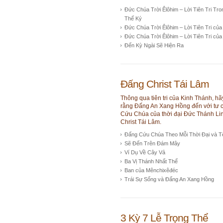
Đức Chúa Trời Êlôhim – Lời Tiên Tri Tr
Thế Ký
Đức Chúa Trời Êlôhim – Lời Tiên Tri của
Đức Chúa Trời Êlôhim – Lời Tiên Tri của
Đến Kỳ Ngài Sẽ Hiện Ra
Đấng Christ Tái Lâm
Thông qua tiên tri của Kinh Thánh, hã
rằng Đấng An Xang Hồng đến với tư 
Cứu Chúa của thời đại Đức Thánh Lin
Christ Tái Lâm.
Đấng Cứu Chúa Theo Mỗi Thời Đại và T
Sẽ Đến Trên Đám Mây
Ví Dụ Về Cây Vả
Ba Vị Thánh Nhất Thể
Ban của Mênchixêđéc
Trái Sự Sống và Đấng An Xang Hồng
3 Kỳ 7 Lễ Trọng Thể