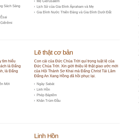
Mẹ Giêrusalem
ong Sách Sáng
Lịch Sử của Gia Đình Ápraham và Mẹ
Gia Đình Nước Thiên Đàng và Gia Đình Dưới Đất
 Êsai
 Giêrêmi
Lẽ thật cơ bản
y tìm hiểu
Con cái của Đức Chúa Trời quí trọng luật lệ của
cách là Đấng
Đức Chúa Trời. Xin giới thiệu lẽ thật giao ước mới
h, là Đấng
của Hội Thánh Sơ Khai mà Đấng Christ Tái Lâm
Đấng An Xang Hồng đã hồi phục lại.
ên Mới
Ngày Sabát
Linh Hồn
Phép Báptêm
Khăn Trùm Đầu
Linh Hồn