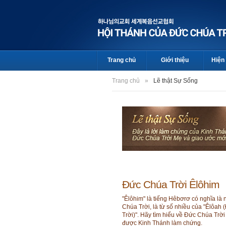
Trang chủ
Giới thiệu
Hiện 
Trang chủ
»
Lẽ thật Sự Sống
Đức Chúa Trời Êlôhim
"Êlôhim" là tiếng Hêbơrơ có nghĩa là
Chúa Trời, là từ số nhiều của "Êlôah
Trời)". Hãy tìm hiểu về Đức Chúa Trờ
được Kinh Thánh làm chứng.