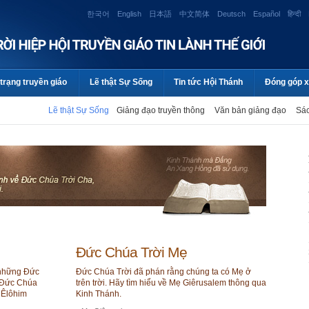
한국어
English
日本語
中文简体
Deutsch
Español
हिन्दी
trạng truyền giáo
Lẽ thật Sự Sống
Tin tức Hội Thánh
Đóng góp x
Lẽ thật Sự Sống
Giảng đạo truyền thông
Văn bản giảng đạo
Sác
Đức Chúa Trời Mẹ
 những Đức
Đức Chúa Trời đã phán rằng chúng ta có Mẹ ở
 (Đức Chúa
trên trời. Hãy tìm hiểu về Mẹ Giêrusalem thông qua
i Êlôhim
Kinh Thánh.