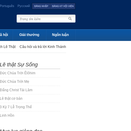
Português
Русский
ã hội
Giải thưởng
Ngôn luận
h Lẽ Thật
Câu hỏi và trả lời Kinh Thánh
Lẽ thật Sự Sống
Đức Chúa Trời Êlôhim
Đức Chúa Trời Mẹ
Đấng Christ Tái Lâm
Lẽ thật cơ bản
3 Kỳ 7 Lễ Trọng Thể
Linh Hồn