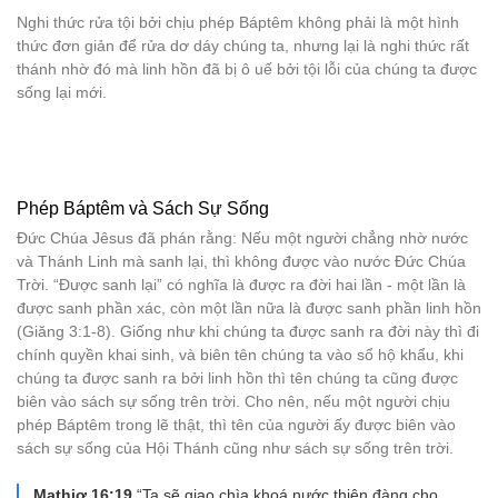
Nghi thức rửa tội bởi chịu phép Báptêm không phải là một hình
thức đơn giản để rửa dơ dáy chúng ta, nhưng lại là nghi thức rất
thánh nhờ đó mà linh hồn đã bị ô uế bởi tội lỗi của chúng ta được
sống lại mới.
Phép Báptêm và Sách Sự Sống
Đức Chúa Jêsus đã phán rằng: Nếu một người chẳng nhờ nước
và Thánh Linh mà sanh lại, thì không được vào nước Đức Chúa
Trời. “Được sanh lại” có nghĩa là được ra đời hai lần - một lần là
được sanh phần xác, còn một lần nữa là được sanh phần linh hồn
(Giăng 3:1-8). Giống như khi chúng ta được sanh ra đời này thì đi
chính quyền khai sinh, và biên tên chúng ta vào sổ hộ khẩu, khi
chúng ta được sanh ra bởi linh hồn thì tên chúng ta cũng được
biên vào sách sự sống trên trời. Cho nên, nếu một người chịu
phép Báptêm trong lẽ thật, thì tên của người ấy được biên vào
sách sự sống của Hội Thánh cũng như sách sự sống trên trời.
Mathiơ 16:19
“Ta sẽ giao chìa khoá nước thiên đàng cho