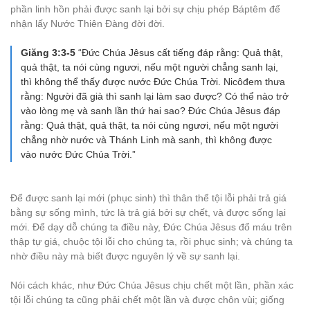
phần linh hồn phải được sanh lại bởi sự chịu phép Báptêm để
nhận lấy Nước Thiên Đàng đời đời.
Giăng 3:3-5
“Đức Chúa Jêsus cất tiếng đáp rằng: Quả thật,
quả thật, ta nói cùng ngươi, nếu một người chẳng sanh lại,
thì không thể thấy được nước Đức Chúa Trời. Nicôđem thưa
rằng: Người đã già thì sanh lại làm sao được? Có thể nào trở
vào lòng mẹ và sanh lần thứ hai sao? Ðức Chúa Jêsus đáp
rằng: Quả thật, quả thật, ta nói cùng ngươi, nếu một người
chẳng nhờ nước và Thánh Linh mà sanh, thì không được
vào nước Ðức Chúa Trời.”
Để được sanh lại mới (phục sinh) thì thân thể tội lỗi phải trả giá
bằng sự sống mình, tức là trả giá bởi sự chết, và được sống lại
mới. Để dạy dỗ chúng ta điều này, Đức Chúa Jêsus đổ máu trên
thập tự giá, chuộc tội lỗi cho chúng ta, rồi phục sinh; và chúng ta
nhờ điều này mà biết được nguyên lý về sự sanh lại.
Nói cách khác, như Đức Chúa Jêsus chịu chết một lần, phần xác
tội lỗi chúng ta cũng phải chết một lần và được chôn vùi; giống