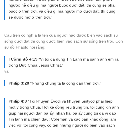
ngươi; hễ điều gì mà ngươi buộc dưới đất, thì cũng sẽ phải
buộc ở trên trời, và điều gì mà ngươi mở dưới đất, thì cũng
sẽ được mở ở trên trời.”
Câu trên có nghĩa là tên của người nào được biên vào sách sự
sống dưới đất thì cũng được biên vào sách sự sống trên trời. Còn
sứ đồ Phaolô nói rằng:
I Côrinhtô 4:15
“Vì tôi đã dùng Tin Lành mà sanh anh em ra
trong Ðức Chúa Jêsus Christ.”
và
Philíp 3:20
“Nhưng chúng ta là công dân trên trời.”
Philíp 4:3
“Tôi khuyên Êvôđi và khuyên Sintycơ phải hiệp
một ý trong Chúa. Hỡi kẻ đồng liêu trung tín, tôi cũng xin anh
giúp hai người đàn bà ấy, nhân hai bà ấy cùng tôi đã vì đạo
Tin lành mà chiến đấu; Cơlêmăn và các bạn khác đồng làm
việc với tôi cũng vậy, có tên những người đó biên vào sách