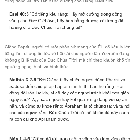
cũng đóng vai trò san bằng đường cho Đấng Mêsi nữa.
Êsai 40:3
“Có tiếng kêu rằng: Hãy mở đường trong đồng
vắng cho Đức Giêhôva; hãy ban bằng đường cái trong đất
hoang cho Đức Chúa Trời chúng ta!”
Giăng Báptít, người có một phần sứ mạng của Êli, đã kêu la lớn
tiếng làm chứng tin tức về hối cải cho người dân Ysơraên đang
không giữ lẽ thật của Đức Chúa Trời, mà chỉ theo khuôn khổ tín
ngưỡng ngoại hình và hình thức.
Mathiơ 3:7-9
“Bởi Giăng thấy nhiều người dòng Pharisi và
Sađusê đến chịu phép báptêm mình, thì bảo họ rằng: Hỡi
dòng dõi rắn lục kia, ai đã dạy các ngươi tránh khỏi cơn giận
ngày sau? Vậy, các ngươi hãy kết quả xứng đáng với sự ăn
năn, và đừng tự khoe rằng: Ápraham là tổ chúng ta; và ta nói
cho các ngươi rằng Ðức Chúa Trời có thể khiến đá nầy sanh
ra con cái cho Ápraham được.”
Mác 1:4-5
“Giăng đã tới, trong đồng vắng vừa làm vừa giảng