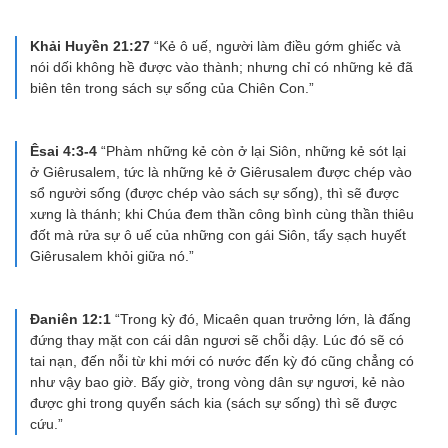
Khải Huyền 21:27
“Kẻ ô uế, người làm điều gớm ghiếc và
nói dối không hề được vào thành; nhưng chỉ có những kẻ đã
biên tên trong sách sự sống của Chiên Con.”
Êsai 4:3-4
“Phàm những kẻ còn ở lại Siôn, những kẻ sót lại
ở Giêrusalem, tức là những kẻ ở Giêrusalem được chép vào
sổ người sống (được chép vào sách sự sống), thì sẽ được
xưng là thánh; khi Chúa đem thần công bình cùng thần thiêu
đốt mà rửa sự ô uế của những con gái Siôn, tẩy sạch huyết
Giêrusalem khỏi giữa nó.”
Đaniên 12:1
“Trong kỳ đó, Micaên quan trưởng lớn, là đấng
đứng thay mặt con cái dân ngươi sẽ chỗi dậy. Lúc đó sẽ có
tai nạn, đến nỗi từ khi mới có nước đến kỳ đó cũng chẳng có
như vậy bao giờ. Bấy giờ, trong vòng dân sự ngươi, kẻ nào
được ghi trong quyển sách kia (sách sự sống) thì sẽ được
cứu.”