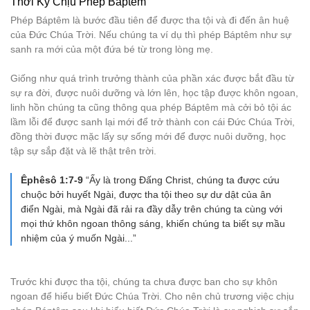
Thời Kỳ Chịu Phép Báptêm
Phép Báptêm là bước đầu tiên để được tha tội và đi đến ân huệ
của Đức Chúa Trời. Nếu chúng ta ví dụ thì phép Báptêm như sự
sanh ra mới của một đứa bé từ trong lòng mẹ.
Giống như quá trình trưởng thành của phần xác được bắt đầu từ
sự ra đời, được nuôi dưỡng và lớn lên, học tập được khôn ngoan,
linh hồn chúng ta cũng thông qua phép Báptêm mà cởi bỏ tội ác
lầm lỗi để được sanh lại mới để trở thành con cái Đức Chúa Trời,
đồng thời được mặc lấy sự sống mới để được nuôi dưỡng, học
tập sự sắp đặt và lẽ thật trên trời.
Êphêsô 1:7-9
“Ấy là trong Đấng Christ, chúng ta được cứu
chuộc bởi huyết Ngài, được tha tội theo sự dư dật của ân
điển Ngài, mà Ngài đã rải ra đầy dẫy trên chúng ta cùng với
mọi thứ khôn ngoan thông sáng, khiến chúng ta biết sự mầu
nhiệm của ý muốn Ngài...”
Trước khi được tha tội, chúng ta chưa được ban cho sự khôn
ngoan để hiểu biết Đức Chúa Trời. Cho nên chủ trương việc chịu