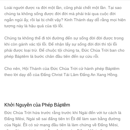
Loài người được ra đời một lần, cũng phải chết một lần. Tại sao
chúng ta không sống được đời đời mà phải trải qua cuộc đời
ngắn ngủi ấy, rồi lại bị chết vậy? Kinh Thánh dạy dỗ rằng mọi hiện
tượng này là hậu quả của tội lỗi.
Chúng ta không thể đi tới đường đến sự sống đời đời được trong
khi còn gánh vác tội lỗi. Để nhận lấy sự sống đời đời thì tội lỗi
phải được loại trừ. Để chuộc tội chúng ta, Đức Chúa Trời ban cho
phép Báptêm là bước chân đầu tiên đến sự cứu rỗi.
Cho nên, Hội Thánh của Đức Chúa Trời cử hành phép Báptêm
theo lời dạy dỗ của Đấng Christ Tái Lâm Đấng An Xang Hồng.
Khởi Nguyên của Phép Báptêm
Đức Chúa Trời hứa trước rằng trước khi Ngài đến với tư cách là
Đấng Mêsi, Ngài sẽ sai đấng tiên tri Êli để làm san bằng đường
của Ngài. Êli có sứ mạng đầu tiên là làm chứng về Đấng Mêsi,