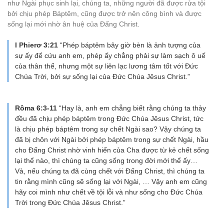
như Ngài phục sinh lại, chúng ta, những người đã được rửa tội
bởi chịu phép Báptêm, cũng được trở nên công bình và được
sống lại mới nhờ ân huệ của Đấng Christ.
I Phierơ 3:21
“Phép báptêm bây giờ bèn là ảnh tượng của
sự ấy để cứu anh em, phép ấy chẳng phải sự làm sạch ô uế
của thân thể, nhưng một sự liên lạc lương tâm tốt với Ðức
Chúa Trời, bởi sự sống lại của Ðức Chúa Jêsus Christ.”
Rôma 6:3-11
“Hay là, anh em chẳng biết rằng chúng ta thảy
đều đã chịu phép báptêm trong Ðức Chúa Jêsus Christ, tức
là chịu phép báptêm trong sự chết Ngài sao? Vậy chúng ta
đã bị chôn với Ngài bởi phép báptêm trong sự chết Ngài, hầu
cho Ðấng Christ nhờ vinh hiển của Cha được từ kẻ chết sống
lại thể nào, thì chúng ta cũng sống trong đời mới thể ấy…
Vả, nếu chúng ta đã cùng chết với Ðấng Christ, thì chúng ta
tin rằng mình cũng sẽ sống lại với Ngài, … Vậy anh em cũng
hãy coi mình như chết về tội lỗi và như sống cho Ðức Chúa
Trời trong Ðức Chúa Jêsus Christ.”