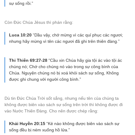
sự sống rồi.”
Còn Đức Chúa Jêsus thì phán rằng:
Luca 10:20
“Dầu vậy, chớ mừng vì các quỉ phục các ngươi;
nhưng hãy mừng vì tên các ngươi đã ghi trên thiên đàng.”
Thi Thiên 69:27-28
“Cầu xin Chúa hãy gia tội ác vào tội ác
chúng nó; Chớ cho chúng nó vào trong sự công bình của
Chúa. Nguyện chúng nó bị xoá khỏi sách sự sống, Không
được ghi chung với người công bình.”
Dù tin Đức Chúa Trời sốt sắng, nhưng nếu tên của chúng ta
không được biên vào sách sự sống trên trời thì không được đi
vào Nước Thiên Đàng. Cho nên được chép rằng:
Khải Huyền 20:15
“Kẻ nào không được biên vào sách sự
sống đều bị ném xuống hồ lửa.”