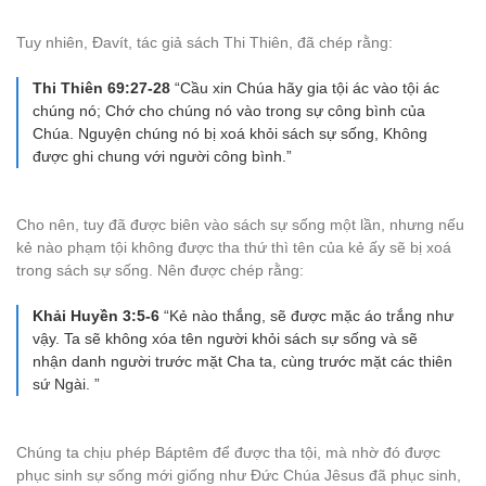
Tuy nhiên, Đavít, tác giả sách Thi Thiên, đã chép rằng:
Thi Thiên 69:27-28
“Cầu xin Chúa hãy gia tội ác vào tội ác
chúng nó; Chớ cho chúng nó vào trong sự công bình của
Chúa. Nguyện chúng nó bị xoá khỏi sách sự sống, Không
được ghi chung với người công bình.”
Cho nên, tuy đã được biên vào sách sự sống một lần, nhưng nếu
kẻ nào phạm tội không được tha thứ thì tên của kẻ ấy sẽ bị xoá
trong sách sự sống. Nên được chép rằng:
Khải Huyền 3:5-6
“Kẻ nào thắng, sẽ được mặc áo trắng như
vậy. Ta sẽ không xóa tên người khỏi sách sự sống và sẽ
nhận danh người trước mặt Cha ta, cùng trước mặt các thiên
sứ Ngài. ”
Chúng ta chịu phép Báptêm để được tha tội, mà nhờ đó được
phục sinh sự sống mới giống như Đức Chúa Jêsus đã phục sinh,