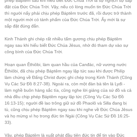
phép Báptêm sau khi hiểu biết Đức Chúa Trời là sự nghịch sự sắp
đặt của Đức Chúa Trời. Vậy, nếu có lòng muốn tin Đức Chúa Trời
thì người nấy phải chịu phép Báptêm trước đã, rồi được trở thành
một người mới có tánh phẩm của Đức Chúa Trời. Ấy mới là sự
sắp đặt đúng đắn.
Kinh Thánh ghi chép rất nhiều tấm gương chịu phép Báptêm
ngay sau khi hiểu biết Đức Chúa Jêsus, nhờ đó tham dự vào sự
công bình của Đức Chúa Trời.
Hoạn quan Êthiôbi, làm quan hầu của Canđác, nữ vương nước
Êthiôbi, đã chịu phép Báptêm ngay lập tức sau khi được Philíp
làm chứng về Đấng Christ được ghi chép trong Kinh Thánh (Công
Vụ Các Sứ Đồ 8:27-38). Ngoài ra, còn một đàn bà tên là Lyđi -
làm nghề buôn hàng sắc tía, cũng nghe lời giảng của sứ đồ và cả
nhà đều chịp phép Báptêm ngay lập tức (Công Vụ Các Sứ Đồ
16:13-15); người đề lao trông giữ sứ đồ Phaolô và Silla đang bị
tù, cũng chịu phép Báptêm ngay sau khi nghe về Đức Chúa Jêsus
và họ mừng vì họ trong đức tin Ngài (Công Vụ Các Sứ Đồ 16:25-
33).
Vậy, phép Báptêm là xuất phát đầu tiên đức tin để tin vào Đức