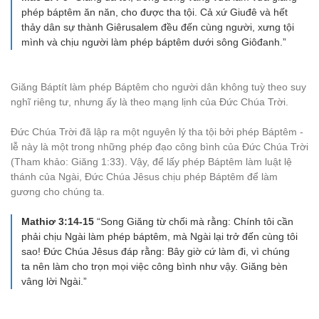
phép báptêm ăn năn, cho được tha tội. Cả xứ Giuđê và hết
thảy dân sự thành Giêrusalem đều đến cùng người, xưng tội
mình và chịu người làm phép báptêm dưới sông Giôđanh.”
Giăng Báptít làm phép Báptêm cho người dân không tuỳ theo suy
nghĩ riêng tư, nhưng ấy là theo mạng lịnh của Đức Chúa Trời.
Đức Chúa Trời đã lập ra một nguyên lý tha tội bởi phép Báptêm -
lễ này là một trong những phép đạo công bình của Đức Chúa Trời
(Tham khảo: Giăng 1:33). Vậy, để lấy phép Báptêm làm luật lệ
thánh của Ngài, Đức Chúa Jêsus chịu phép Báptêm để làm
gương cho chúng ta.
Mathiơ 3:14-15
“Song Giăng từ chối mà rằng: Chính tôi cần
phải chịu Ngài làm phép báptêm, mà Ngài lại trở đến cùng tôi
sao! Ðức Chúa Jêsus đáp rằng: Bây giờ cứ làm đi, vì chúng
ta nên làm cho trọn mọi việc công bình như vậy. Giăng bèn
vâng lời Ngài.”