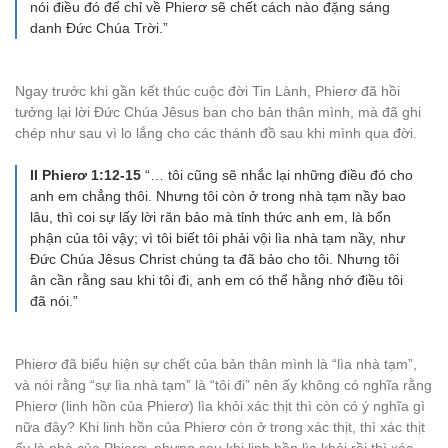
nói điều đó để chỉ về Phierơ sẽ chết cách nào đặng sáng
danh Đức Chúa Trời.”
Ngay trước khi gần kết thúc cuộc đời Tin Lành, Phierơ đã hồi
tưởng lại lời Đức Chúa Jêsus ban cho bản thân mình, mà đã ghi
chép như sau vì lo lắng cho các thánh đồ sau khi mình qua đời.
II Phierơ 1:12-15
“… tôi cũng sẽ nhắc lại những điều đó cho
anh em chẳng thôi. Nhưng tôi còn ở trong nhà tạm nầy bao
lâu, thì coi sự lấy lời răn bảo mà tỉnh thức anh em, là bổn
phận của tôi vậy; vì tôi biết tôi phải vội lìa nhà tạm nầy, như
Đức Chúa Jêsus Christ chúng ta đã bảo cho tôi. Nhưng tôi
ân cần rằng sau khi tôi đi, anh em có thể hằng nhớ điều tôi
đã nói.”
Phierơ đã biểu hiện sự chết của bản thân mình là “lìa nhà tạm”,
và nói rằng “sự lìa nhà tạm” là “tôi đi” nên ấy không có nghĩa rằng
Phierơ (linh hồn của Phierơ) lìa khỏi xác thịt thì còn có ý nghĩa gì
nữa đây? Khi linh hồn của Phierơ còn ở trong xác thịt, thì xác thịt