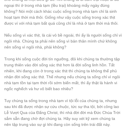
ngoại thì ở trong nhà tạm (lều trại) khoảng mấy ngày đúng
không? Nói một cách khác cuộc sống trong nhà tạm chỉ là sinh
hoạt tạm thời mà thôi. Giống như vậy cuộc sống trong xác thịt
được ví với nhà tạm bất quá cũng chỉ là nhà ở tạm thời mà thôi.
Nếu sống vì xác thịt, là cái vỏ bề ngoài, thì ấy là người sống chỉ vì
ngôi nhà. Chúng ta phải nên sống vì bản thân mình chứ không
nên sống vì ngôi nhà, phải không?
Trong khi sống cuộc đời tín ngưỡng, đôi khi chúng ta thường tập
trung thiên vào đời sống xác thịt hơn là đời sống linh hồn. Tất
nhiên, khi đang còn ở trong xác thịt thì chúng ta không thể phủ
nhận đời sống xác thịt. Thế nhưng nếu chúng ta sống chỉ vì ngôi
nhà tạm tồn tại tạm thời rồi sớm biến mất, thì ấy thật là hành vi
ngốc nghếch và hư vô biết bao nhiêu?
Tuy chúng ta sống trong nhà tạm vì tội lỗi của chúng ta, nhưng
sau khi đã được nhận sự cứu chuộc, tức sự tha tội, bởi công lao
Lễ Vượt Qua của Đấng Christ, thì nhà đời đời mà Đức Chúa Trời
sắm sẵn đang chờ đợi chúng ta. Hãy suy xét kỹ xem chúng ta
nên tập trung vào sự gì khi đang còn sống trên trái đất này.