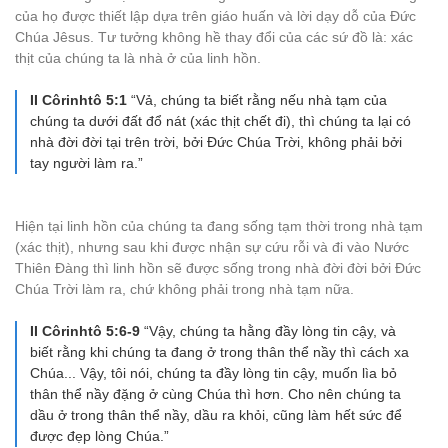
của họ được thiết lập dựa trên giáo huấn và lời dạy dỗ của Đức
Chúa Jêsus. Tư tưởng không hề thay đổi của các sứ đồ là: xác
thịt của chúng ta là nhà ở của linh hồn.
II Côrinhtô 5:1
“Vả, chúng ta biết rằng nếu nhà tạm của
chúng ta dưới đất đổ nát (xác thịt chết đi), thì chúng ta lại có
nhà đời đời tại trên trời, bởi Đức Chúa Trời, không phải bởi
tay người làm ra.”
Hiện tại linh hồn của chúng ta đang sống tạm thời trong nhà tạm
(xác thịt), nhưng sau khi được nhận sự cứu rỗi và đi vào Nước
Thiên Đàng thì linh hồn sẽ được sống trong nhà đời đời bởi Đức
Chúa Trời làm ra, chứ không phải trong nhà tạm nữa.
II Côrinhtô 5:6-9
“Vậy, chúng ta hằng đầy lòng tin cậy, và
biết rằng khi chúng ta đang ở trong thân thể nầy thì cách xa
Chúa... Vậy, tôi nói, chúng ta đầy lòng tin cậy, muốn lìa bỏ
thân thể nầy đặng ở cùng Chúa thì hơn. Cho nên chúng ta
dầu ở trong thân thể nầy, dầu ra khỏi, cũng làm hết sức để
được đẹp lòng Chúa.”