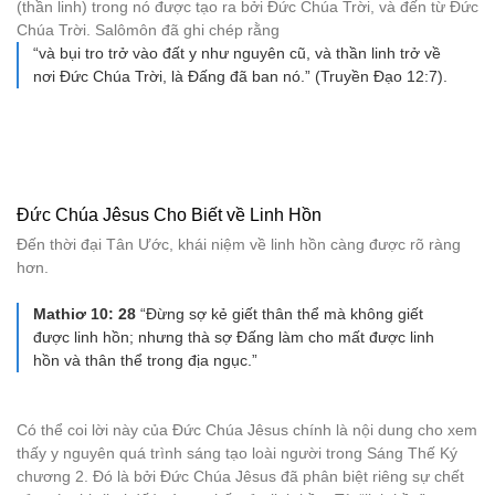
(thần linh) trong nó được tạo ra bởi Đức Chúa Trời, và đến từ Đức
Chúa Trời. Salômôn đã ghi chép rằng
“và bụi tro trở vào đất y như nguyên cũ, và thần linh trở về
nơi Ðức Chúa Trời, là Ðấng đã ban nó.” (Truyền Đạo 12:7).
Đức Chúa Jêsus Cho Biết về Linh Hồn
Đến thời đại Tân Ước, khái niệm về linh hồn càng được rõ ràng
hơn.
Mathiơ 10: 28
“Đừng sợ kẻ giết thân thể mà không giết
được linh hồn; nhưng thà sợ Đấng làm cho mất được linh
hồn và thân thể trong địa ngục.”
Có thể coi lời này của Đức Chúa Jêsus chính là nội dung cho xem
thấy y nguyên quá trình sáng tạo loài người trong Sáng Thế Ký
chương 2. Đó là bởi Đức Chúa Jêsus đã phân biệt riêng sự chết