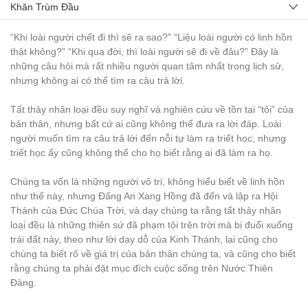
Khăn Trùm Đầu
“Khi loài người chết đi thì sẽ ra sao?” “Liệu loài người có linh hồn
thật không?” “Khi qua đời, thì loài người sẽ đi về đâu?” Đây là
những câu hỏi mà rất nhiều người quan tâm nhất trong lịch sử,
nhưng không ai có thể tìm ra câu trả lời.
Tất thảy nhân loại đều suy nghĩ và nghiên cứu về tồn tại “tôi” của
bản thân, nhưng bất cứ ai cũng không thể đưa ra lời đáp. Loài
người muốn tìm ra câu trả lời đến nỗi tự làm ra triết học, nhưng
triết học ấy cũng không thể cho họ biết rằng ai đã làm ra họ.
Chúng ta vốn là những người vô tri, không hiểu biết về linh hồn
như thế này, nhưng Đấng An Xang Hồng đã đến và lập ra Hội
Thánh của Đức Chúa Trời, và dạy chúng ta rằng tất thảy nhân
loại đều là những thiên sứ đã phạm tội trên trời mà bị đuổi xuống
trái đất này, theo như lời dạy dỗ của Kinh Thánh, lại cũng cho
chúng ta biết rõ về giá trị của bản thân chúng ta, và cũng cho biết
rằng chúng ta phải đặt mục đích cuộc sống trên Nước Thiên
Đàng.