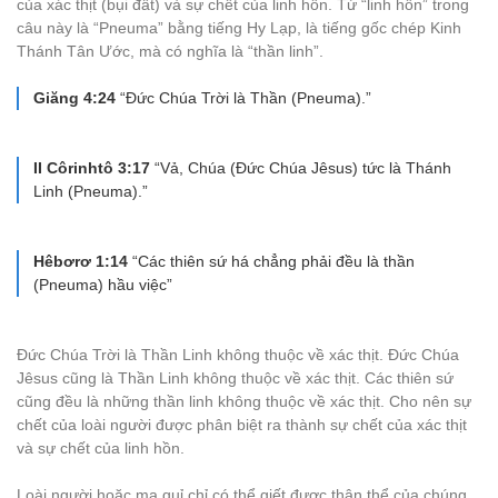
của xác thịt (bụi đất) và sự chết của linh hồn. Từ “linh hồn” trong
câu này là “Pneuma” bằng tiếng Hy Lạp, là tiếng gốc chép Kinh
Thánh Tân Ước, mà có nghĩa là “thần linh”.
Giăng 4:24
“Đức Chúa Trời là Thần (Pneuma).”
II Côrinhtô 3:17
“Vả, Chúa (Đức Chúa Jêsus) tức là Thánh
Linh (Pneuma).”
Hêbơrơ 1:14
“Các thiên sứ há chẳng phải đều là thần
(Pneuma) hầu việc”
Đức Chúa Trời là Thần Linh không thuộc về xác thịt. Đức Chúa
Jêsus cũng là Thần Linh không thuộc về xác thịt. Các thiên sứ
cũng đều là những thần linh không thuộc về xác thịt. Cho nên sự
chết của loài người được phân biệt ra thành sự chết của xác thịt
và sự chết của linh hồn.
Loài người hoặc ma quỉ chỉ có thể giết được thân thể của chúng