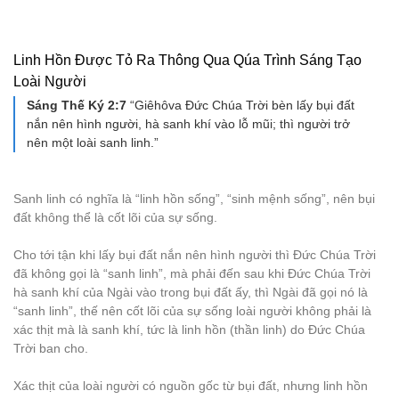
Linh Hồn Được Tỏ Ra Thông Qua Qúa Trình Sáng Tạo
Loài Người
Sáng Thế Ký 2:7
“Giêhôva Đức Chúa Trời bèn lấy bụi đất
nắn nên hình người, hà sanh khí vào lỗ mũi; thì người trở
nên một loài sanh linh.”
Sanh linh có nghĩa là “linh hồn sống”, “sinh mệnh sống”, nên bụi
đất không thể là cốt lõi của sự sống.
Cho tới tận khi lấy bụi đất nắn nên hình người thì Đức Chúa Trời
đã không gọi là “sanh linh”, mà phải đến sau khi Đức Chúa Trời
hà sanh khí của Ngài vào trong bụi đất ấy, thì Ngài đã gọi nó là
“sanh linh”, thế nên cốt lõi của sự sống loài người không phải là
xác thịt mà là sanh khí, tức là linh hồn (thần linh) do Đức Chúa
Trời ban cho.
Xác thịt của loài người có nguồn gốc từ bụi đất, nhưng linh hồn