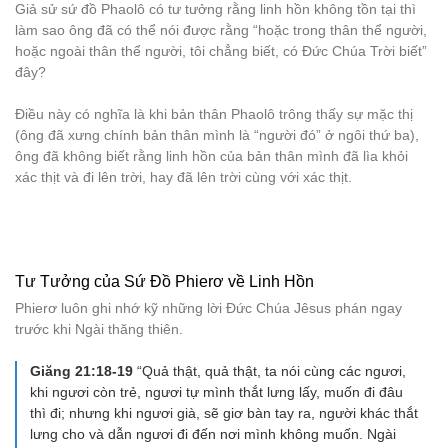
Giả sử sứ đồ Phaolô có tư tưởng rằng linh hồn không tồn tại thì
làm sao ông đã có thể nói được rằng “hoặc trong thân thể người,
hoặc ngoài thân thể người, tôi chẳng biết, có Đức Chúa Trời biết”
đây?
Điều này có nghĩa là khi bản thân Phaolô trông thấy sự mặc thị
(ông đã xưng chính bản thân mình là “người đó” ở ngôi thứ ba),
ông đã không biết rằng linh hồn của bản thân mình đã lìa khỏi
xác thịt và đi lên trời, hay đã lên trời cùng với xác thịt.
Tư Tưởng của Sứ Đồ Phierơ về Linh Hồn
Phierơ luôn ghi nhớ kỹ những lời Đức Chúa Jêsus phán ngay
trước khi Ngài thăng thiên.
Giăng 21:18-19
“Quả thật, quả thật, ta nói cùng các ngươi,
khi ngươi còn trẻ, ngươi tự mình thắt lưng lấy, muốn đi đâu
thì đi; nhưng khi ngươi già, sẽ giơ bàn tay ra, người khác thắt
lưng cho và dẫn ngươi đi đến nơi mình không muốn. Ngài