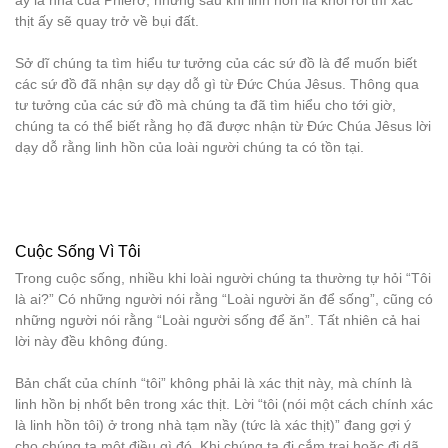
ấy là nhà của Phierơ, nhưng sau khi linh hồn lìa khỏi rồi thì xác
thịt ấy sẽ quay trở về bụi đất.
Sở dĩ chúng ta tìm hiểu tư tưởng của các sứ đồ là để muốn biết
các sứ đồ đã nhận sự dạy dỗ gì từ Đức Chúa Jêsus. Thông qua
tư tưởng của các sứ đồ mà chúng ta đã tìm hiểu cho tới giờ,
chúng ta có thể biết rằng họ đã được nhận từ Đức Chúa Jêsus lời
dạy dỗ rằng linh hồn của loài người chúng ta có tồn tại.
Cuộc Sống Vì Tôi
Trong cuộc sống, nhiều khi loài người chúng ta thường tự hỏi “Tôi
là ai?” Có những người nói rằng “Loài người ăn để sống”, cũng có
những người nói rằng “Loài người sống để ăn”. Tất nhiên cả hai
lời này đều không đúng.
Bản chất của chính “tôi” không phải là xác thịt này, mà chính là
linh hồn bị nhốt bên trong xác thịt. Lời “tôi (nói một cách chính xác
là linh hồn tôi) ở trong nhà tạm nầy (tức là xác thịt)” đang gợi ý
cho chúng ta một điều gì đó. Khi chúng ta đi cắm trại hoặc đi dã