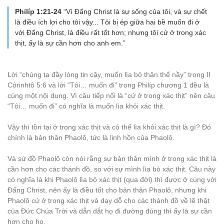
Philíp 1:21-24
“Vì Đấng Christ là sự sống của tôi, và sự chết
là điều ích lợi cho tôi vậy... Tôi bị ép giữa hai bề muốn đi ở
với Đấng Christ, là điều rất tốt hơn; nhưng tôi cứ ở trong xác
thịt, ấy là sự cần hơn cho anh em.”
Lời “chúng ta đầy lòng tin cậy, muốn lìa bỏ thân thể nầy” trong II
Côrinhtô 5:6 và lời “Tôi… muốn đi” trong Philíp chương 1 đều là
cùng một nội dung. Vì câu tiếp nối là “cứ ở trong xác thịt” nên câu
“Tôi… muốn đi” có nghĩa là muốn lìa khỏi xác thịt.
Vậy thì tồn tại ở trong xác thịt và có thể lìa khỏi xác thịt là gì? Đó
chính là bản thân Phaolô, tức là linh hồn của Phaolô.
Và sứ đồ Phaolô còn nói rằng sự bản thân mình ở trong xác thịt là
cần hơn cho các thánh đồ, so với sự mình lìa bỏ xác thịt. Câu này
có nghĩa là khi Phaolô lìa bỏ xác thịt (qua đời) thì được ở cùng với
Đấng Christ, nên ấy là điều tốt cho bản thân Phaolô, nhưng khi
Phaolô cứ ở trong xác thịt và dạy dỗ cho các thánh đồ về lẽ thật
của Đức Chúa Trời và dẫn dắt họ đi đường đúng thì ấy là sự cần
hơn cho họ.