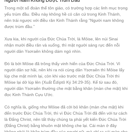
Người Nam Không Được Trùm Đầu
Trong một số đoàn thể tôn giáo, có trường hợp các linh mục trọng
yếu trùm đầu. Điều này không hề có căn cứ trong Kinh Thánh,
nên trái ngược với điều răn Kinh Thánh rằng “Người nam không
được trùm đầu.”
Xưa kia, khi người của Đức Chúa Trời, là Môise, lên núi Sinai
nhận mười điều răn và xuống, thì mặt người sáng rực đến nỗi
người dân Ysơraên không dám ngó nhìn.
Đó là bởi Môise đã trông thấy vinh hiển của Đức Chúa Trời. Vì
người dân sợ hãi, nên khi ra nói cùng dân Ysơraên thì Môise lấy
lúp che mặt mình lại, còn khi vào trước mặt Đức Chúa Trời thì
Môise lại dở lúp lên (Xuất Êdíptô Ký 34:29-35). Kể từ sau đó,
người dân Ysơraên thường che mặt bằng khăn (màn che mặt) khi
đọc Kinh Thánh Cựu Ước.
Có nghĩa là, giống như Môise đã cởi bỏ khăn (màn che mặt) khi
đến trước Đức Chúa Trời, thì vì Đức Chúa Trời đã đến với tư cách
là Đấng Christ, nên tất thảy chúng ta phải yết kiến Đức Chúa Trời
(Đấng Christ) bằng khuôn mặt không che lại. Cái màn ở đây
không phải là khăn trùm đầu của người nữ, mà chỉ ra cái màn che