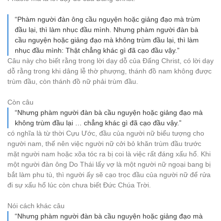
“Phàm người đàn ông cầu nguyện hoặc giảng đạo mà trùm
đầu lại, thì làm nhục đầu mình. Nhưng phàm người đàn bà
cầu nguyện hoặc giảng đạo mà không trùm đầu lại, thì làm
nhục đầu mình: Thật chẳng khác gì đã cạo đầu vậy.”
Câu này cho biết rằng trong lời dạy dỗ của Đấng Christ, có lời dạy
dỗ rằng trong khi dâng lễ thờ phượng, thánh đồ nam không được
trùm đầu, còn thánh đồ nữ phải trùm đầu.
Còn câu
“Nhưng phàm người đàn bà cầu nguyện hoặc giảng đạo mà
không trùm đầu lại … chẳng khác gì đã cạo đầu vậy.”
có nghĩa là từ thời Cựu Ước, đầu của người nữ biểu tượng cho
người nam, thế nên việc người nữ cởi bỏ khăn trùm đầu trước
mặt người nam hoặc xõa tóc ra bị coi là việc rất đáng xấu hổ. Khi
một người đàn ông Do Thái lấy vợ là một người nữ ngoại bang bị
bắt làm phu tù, thì người ấy sẽ cạo trọc đầu của người nữ để rửa
đi sự xấu hổ lúc còn chưa biết Đức Chúa Trời.
Nói cách khác câu
“Nhưng phàm người đàn bà cầu nguyện hoặc giảng đạo mà