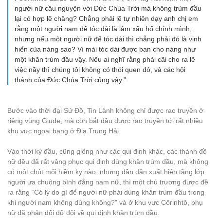
người nữ cầu nguyện với Đức Chúa Trời mà không trùm đầu
lại có hợp lẽ chăng? Chẳng phải lẽ tự nhiên dạy anh chị em
rằng một người nam để tóc dài là làm xấu hổ chính mình,
nhưng nếu một người nữ để tóc dài thì chẳng phải đó là vinh
hiển của nàng sao? Vì mái tóc dài được ban cho nàng như
một khăn trùm đầu vậy. Nếu ai nghĩ rằng phải cãi cho ra lẽ
việc nầy thì chúng tôi không có thói quen đó, và các hội
thánh của Đức Chúa Trời cũng vậy.”
Bước vào thời đại Sứ Đồ, Tin Lành không chỉ được rao truyền ở
riêng vùng Giuđe, mà còn bắt đầu được rao truyền tới rất nhiều
khu vực ngoại bang ở Địa Trung Hải.
Vào thời kỳ đầu, cũng giống như các qui định khác, các thánh đồ
nữ đều đã rất vâng phục qui định dùng khăn trùm đầu, mà không
có một chút mối hiềm kỵ nào, nhưng dần dần xuất hiện tầng lớp
người ưa chuộng bình đẳng nam nữ, thì một chủ trương được đề
ra rằng “Có lý do gì để người nữ phải dùng khăn trùm đầu trong
khi người nam không dùng không?” và ở khu vực Côrinhtô, phụ
nữ đã phản đối dữ dội về qui định khăn trùm đầu.