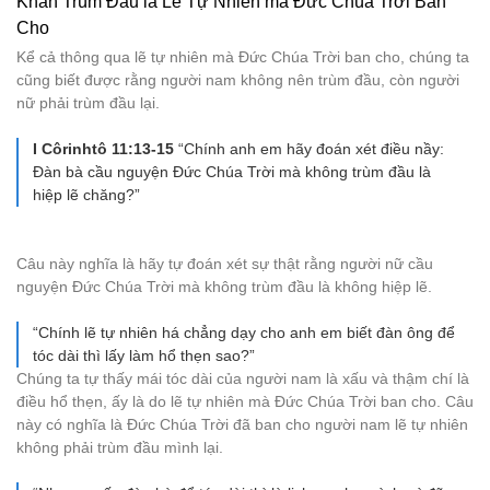
Khăn Trùm Đầu là Lẽ Tự Nhiên mà Đức Chúa Trời Ban
Cho
Kể cả thông qua lẽ tự nhiên mà Đức Chúa Trời ban cho, chúng ta
cũng biết được rằng người nam không nên trùm đầu, còn người
nữ phải trùm đầu lại.
I Côrinhtô 11:13-15
“Chính anh em hãy đoán xét điều nầy:
Đàn bà cầu nguyện Đức Chúa Trời mà không trùm đầu là
hiệp lẽ chăng?”
Câu này nghĩa là hãy tự đoán xét sự thật rằng người nữ cầu
nguyện Đức Chúa Trời mà không trùm đầu là không hiệp lẽ.
“Chính lẽ tự nhiên há chẳng dạy cho anh em biết đàn ông để
tóc dài thì lấy làm hổ thẹn sao?”
Chúng ta tự thấy mái tóc dài của người nam là xấu và thậm chí là
điều hổ thẹn, ấy là do lẽ tự nhiên mà Đức Chúa Trời ban cho. Câu
này có nghĩa là Đức Chúa Trời đã ban cho người nam lẽ tự nhiên
không phải trùm đầu mình lại.