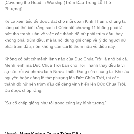
[Covering the Head in Worship (Trùm Đầu Trong Lễ Thờ
Phượng)]
Kể cả xem tiểu đề được đặt cho mỗi đoạn Kinh Thánh, chúng ta
cũng có thể biết rằng sách I Côrinhtô chương 11 không phải là
bức thơ tranh luận về việc các thánh đồ nữ phải trùm đầu, hay
không phải trùm đầu, mà là nội dung ghi chép về lý do người nữ
phải trùm đầu, nên không cần cãi lẽ thêm nữa về điều này.
Không có bất cứ mệnh lệnh nào của Đức Chúa Trời là nhỏ bé cả.
Mệnh lệnh mà Đức Chúa Trời ban cho Hội Thánh thảy đều là vì
sự cứu rỗi và phước lành Nước Thiên Đàng của chúng ta. Khi cầu
nguyện hoặc dâng lễ thờ phượng lên Đức Chúa Trời, thì các
thánh đồ nữ nên trùm đầu để dâng vinh hiển lên Đức Chúa Trời.
Đã được chép rằng:
“Sự cố chấp giống như tội trọng cúng lạy hình tượng.”