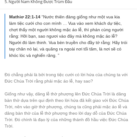
5. Người Nam Không Được Trùm Đầu
Mathiơ 22:1-14
“Nước thiên đàng giống như một vua kia
làm tiệc cưới cho con mình … Vua vào xem khách dự tiệc,
chợt thấy một người không mặc áo lễ, thì phán cùng người
rằng: Hỡi bạn, sao ngươi vào đây mà không mặc áo lễ?
Người đó làm thinh. Vua bèn truyền cho đầy tớ rằng: Hãy trói
tay chân nó lại, và quăng ra ngoài nơi tối tăm, là nơi sẽ có
khóc lóc và nghiến răng. ”
Đó chẳng phải là bởi trong tiệc cưới có lời hứa của chúng ta với
Đức Chúa Trời rằng phải mặc áo lễ, hay sao?
Giống như vậy, dâng lễ thờ phượng lên Đức Chúa Trời là dâng
bàn thờ dựa trên qui định theo lời hứa đã kết giao với Đức Chúa
Trời, nên vào giờ thờ phượng, chúng ta cũng phải mặc áo lễ và
dâng bàn thờ của lễ thờ phượng theo lời dạy dỗ của Đức Chúa
Trời. Đó chính là đạo lý của những thánh đồ hầu việc Đức Chúa
Trời.