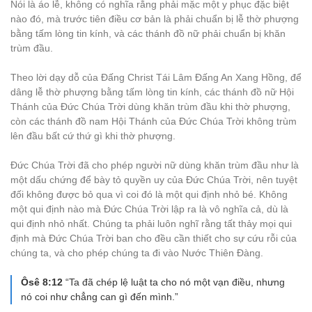
Nói là áo lễ, không có nghĩa rằng phải mặc một y phục đặc biệt
nào đó, mà trước tiên điều cơ bản là phải chuẩn bị lễ thờ phượng
bằng tấm lòng tin kính, và các thánh đồ nữ phải chuẩn bị khăn
trùm đầu.
Theo lời dạy dỗ của Đấng Christ Tái Lâm Đấng An Xang Hồng, để
dâng lễ thờ phượng bằng tấm lòng tin kính, các thánh đồ nữ Hội
Thánh của Đức Chúa Trời dùng khăn trùm đầu khi thờ phượng,
còn các thánh đồ nam Hội Thánh của Đức Chúa Trời không trùm
lên đầu bất cứ thứ gì khi thờ phượng.
Đức Chúa Trời đã cho phép người nữ dùng khăn trùm đầu như là
một dấu chứng để bày tỏ quyền uy của Đức Chúa Trời, nên tuyệt
đối không được bỏ qua vì coi đó là một qui định nhỏ bé. Không
một qui định nào mà Đức Chúa Trời lập ra là vô nghĩa cả, dù là
qui định nhỏ nhất. Chúng ta phải luôn nghĩ rằng tất thảy mọi qui
định mà Đức Chúa Trời ban cho đều cần thiết cho sự cứu rỗi của
chúng ta, và cho phép chúng ta đi vào Nước Thiên Đàng.
Ôsê 8:12
“Ta đã chép lệ luật ta cho nó một vạn điều, nhưng
nó coi như chẳng can gì đến mình.”