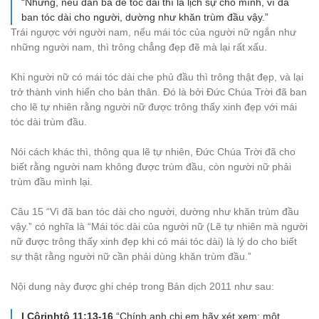
“Nhưng, nếu đàn bà để tóc dài thì là lịch sự cho mình, vì đã
ban tóc dài cho người, dường như khăn trùm đầu vậy.”
Trái ngược với người nam, nếu mái tóc của người nữ ngắn như
những người nam, thì trông chẳng đẹp đẽ mà lại rất xấu.
Khi người nữ có mái tóc dài che phủ đầu thì trông thật đẹp, và lại
trở thành vinh hiển cho bản thân. Đó là bởi Đức Chúa Trời đã ban
cho lẽ tự nhiên rằng người nữ được trông thấy xinh đẹp với mái
tóc dài trùm đầu.
Nói cách khác thì, thông qua lẽ tự nhiên, Đức Chúa Trời đã cho
biết rằng người nam không được trùm đầu, còn người nữ phải
trùm đầu mình lại.
Câu 15 “Vì đã ban tóc dài cho người, dường như khăn trùm đầu
vậy.” có nghĩa là “Mái tóc dài của người nữ (Lẽ tự nhiên mà người
nữ được trông thấy xinh đẹp khi có mái tóc dài) là lý do cho biết
sự thật rằng người nữ cần phải dùng khăn trùm đầu.”
Nội dung này được ghi chép trong Bản dịch 2011 như sau:
I Côrinhtô 11:13-16
“Chính anh chị em hãy xét xem: một