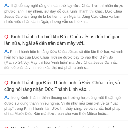
A.
Thật dễ suy nghĩ rằng chỉ cần thờ lạy Đức Chúa Trời thì nhận được
phước lành. Tuy nhiên, sự dạy dỗ của Kinh Thánh thì khác. Đức Chúa
Jêsus đã phán rằng dù là kẻ tiên tri tin Ngài là Đấng Cứu Chúa và làm
nhiều việc nhân danh Ngài, nhưng vẫn có thể kh...
Q.
Kinh Thánh cho biết khi Đức Chúa Jêsus đến thế gian
lần nữa, Ngài sẽ đến trên đám mây với...
A.
Kinh Thánh tiên tri rằng Đức Chúa Jêsus sẽ đến lần thứ hai, và vinh
hiển lớn lao của Đức Chúa Trời sẽ được bày tỏ vào thời điểm đó
(Mathiơ 24:30). Vậy thì liệu “vinh hiển” mà Đức Chúa Jêsus đã nhắc
đến có phải là vinh hiển xác thịt mà phát ra ánh s...
Q.
Kinh Thánh gọi Đức Thánh Linh là Đức Chúa Trời, và
cũng nói rằng nhận Đức Thánh Linh vào...
A.
Trong Kinh Thánh, thỉnh thoảng có trường hợp cùng một thuật ngữ
được sử dụng thành nhiều nghĩa. Ví dụ như nếu xem xét về từ “luật
pháp” trong Kinh Thánh Tân Ước thì thấy rằng: về bản chất, luật pháp
chỉ ra Mười Điều Răn mà được ban cho vào thời Môise hoặc...