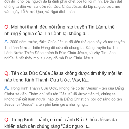
đời đời cho loài người đã bị định phải chết bởi tội lỗi mình. Để dẫn dắt
chúng ta đến với sự cứu rỗi, Đức Chúa Jêsus đã lập ra giao ước mới
vào ngày Lễ Vượt Qua, và Ngài đích thân ...
Q.
Mọi hội thánh đều nói rằng rao truyền Tin Lành, thế
nhưng ý nghĩa của Tin Lành lại không đ...
A.
2000 năm trước, Đức Chúa Jêsus đã đến thế gian này và rao truyền
Tin Lành Nước Thiên Đàng để cứu rỗi chúng ta. Đấng truyền bá Tin
Lành Nước Thiên Đàng chính là Đức Chúa Jêsus, vì vậy Tin Lành
nghĩa là hết thảy mọi sự dạy dỗ mà Đức Chúa Jêsus...
Q.
Tên của Đức Chúa Jêsus không được tìm thấy một lần
nào trong Kinh Thánh Cựu Ước. Vậy, là...
A.
Trong Kinh Thánh Cựu Ước, không hề có từ “Jêsus” - tên của Đấng
Christ sẽ đến. Thậm chí nếu tên “Jêsus” đã được tiên tri, chúng ta
không thể kết luận người nào đó là Đấng Christ chỉ bởi cớ rằng có tên
Jêsus, vì “Jêsus” là tên phổ biến giữa những ng...
Q.
Trong Kinh Thánh, có một cảnh Đức Chúa Jêsus đã
khiển trách dân chúng rằng “Các ngươi t...