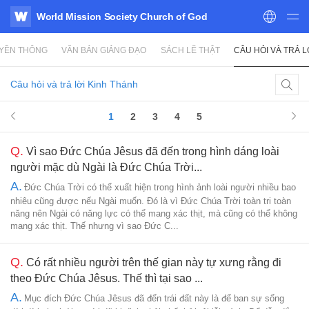
World Mission Society Church of God
WATV
UYỀN THÔNG
VĂN BẢN GIẢNG ĐẠO
SÁCH LẼ THẬT
CÂU HỎI VÀ TRẢ L
Câu hỏi và trả lời Kinh Thánh
1
2
3
4
5
Q.
Vì sao Đức Chúa Jêsus đã đến trong hình dáng loài
người mặc dù Ngài là Đức Chúa Trời...
A.
Đức Chúa Trời có thể xuất hiện trong hình ảnh loài người nhiều bao
nhiêu cũng được nếu Ngài muốn. Đó là vì Đức Chúa Trời toàn tri toàn
năng nên Ngài có năng lực có thể mang xác thịt, mà cũng có thể không
mang xác thịt. Thế nhưng vì sao Đức C...
Q.
Có rất nhiều người trên thế gian này tự xưng rằng đi
theo Đức Chúa Jêsus. Thế thì tại sao ...
A.
Mục đích Đức Chúa Jêsus đã đến trái đất này là để ban sự sống