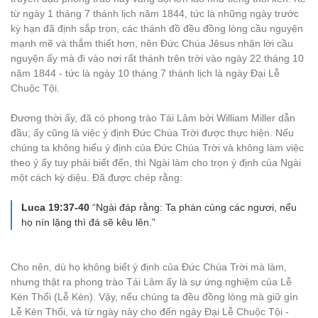
từ ngày 1 tháng 7 thánh lịch năm 1844, tức là những ngày trước
kỳ hạn đã định sắp trọn, các thánh đồ đều đồng lòng cầu nguyện
mạnh mẽ và thắm thiết hơn, nên Đức Chúa Jêsus nhận lời cầu
nguyện ấy mà đi vào nơi rất thánh trên trời vào ngày 22 tháng 10
năm 1844 - tức là ngày 10 tháng 7 thánh lịch là ngày Đại Lễ
Chuộc Tội.
Đương thời ấy, đã có phong trào Tái Lâm bởi William Miller dẫn
đầu; ấy cũng là việc ý định Đức Chúa Trời được thực hiện. Nếu
chúng ta không hiểu ý định của Đức Chúa Trời và không làm việc
theo ý ấy tuy phải biết đến, thì Ngài làm cho trọn ý định của Ngài
một cách kỳ diệu. Đã được chép rằng:
Luca 19:37-40
“Ngài đáp rằng: Ta phán cùng các ngươi, nếu
họ nín lặng thì đá sẽ kêu lên.”
Cho nên, dù họ không biết ý định của Đức Chúa Trời mà làm,
nhưng thật ra phong trào Tái Lâm ấy là sự ứng nghiệm của Lễ
Kèn Thổi (Lễ Kèn). Vậy, nếu chúng ta đều đồng lòng mà giữ gìn
Lễ Kèn Thổi, và từ ngày này cho đến ngày Đại Lễ Chuộc Tội -