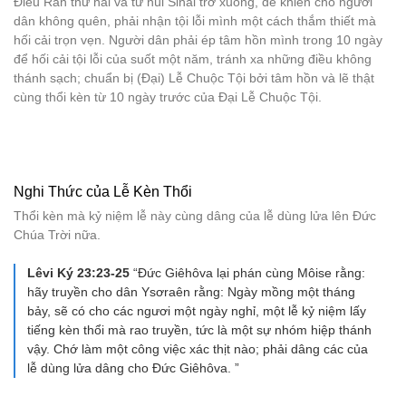
Điều Răn thứ hai và từ núi Sinai trở xuống, để khiến cho người
dân không quên, phải nhận tội lỗi mình một cách thắm thiết mà
hối cải trọn vẹn. Người dân phải ép tâm hồn mình trong 10 ngày
để hối cải tội lỗi của suốt một năm, tránh xa những điều không
thánh sạch; chuẩn bị (Đại) Lễ Chuộc Tội bởi tâm hồn và lẽ thật
cùng thổi kèn từ 10 ngày trước của Đại Lễ Chuộc Tội.
Nghi Thức của Lễ Kèn Thổi
Thổi kèn mà kỷ niệm lễ này cùng dâng của lễ dùng lửa lên Đức
Chúa Trời nữa.
Lêvi Ký 23:23-25
“Đức Giêhôva lại phán cùng Môise rằng:
hãy truyền cho dân Ysơraên rằng: Ngày mồng một tháng
bảy, sẽ có cho các ngươi một ngày nghỉ, một lễ kỷ niệm lấy
tiếng kèn thổi mà rao truyền, tức là một sự nhóm hiệp thánh
vậy. Chớ làm một công việc xác thịt nào; phải dâng các của
lễ dùng lửa dâng cho Ðức Giêhôva. ”