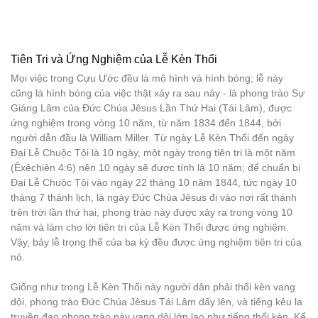
Tiên Tri và Ứng Nghiệm của Lễ Kèn Thổi
Mọi việc trong Cựu Ước đều là mô hình và hình bóng; lễ này
cũng là hình bóng của việc thật xảy ra sau này - là phong trào Sự
Giáng Lâm của Đức Chúa Jêsus Lần Thứ Hai (Tái Lâm), được
ứng nghiệm trong vòng 10 năm, từ năm 1834 đến 1844, bởi
người dẫn đầu là William Miller. Từ ngày Lễ Kèn Thổi đến ngày
Đại Lễ Chuộc Tội là 10 ngày, một ngày trong tiên tri là một năm
(Êxêchiên 4:6) nên 10 ngày sẽ được tính là 10 năm; để chuẩn bị
Đại Lễ Chuộc Tội vào ngày 22 tháng 10 năm 1844, tức ngày 10
tháng 7 thánh lịch, là ngày Đức Chúa Jêsus đi vào nơi rất thánh
trên trời lần thứ hai, phong trào này được xảy ra trong vòng 10
năm và làm cho lời tiên tri của Lễ Kèn Thổi được ứng nghiệm.
Vậy, bảy lễ trọng thể của ba kỳ đều được ứng nghiệm tiên tri của
nó.
Giống như trong Lễ Kèn Thổi này người dân phải thổi kèn vang
dội, phong trào Đức Chúa Jêsus Tái Lâm dấy lên, và tiếng kêu la
truyền đạo phong trào này vang dội lớn lao như tiếng thổi kèn. Kể