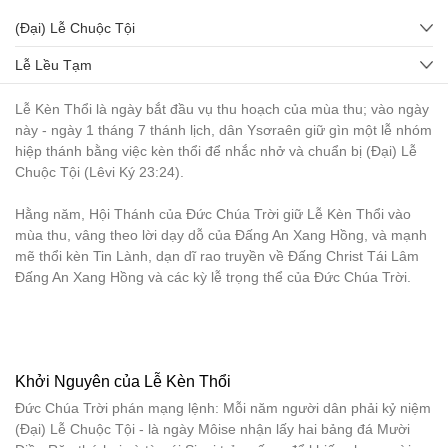
(Đại) Lễ Chuộc Tội
Lễ Lều Tạm
Lễ Kèn Thổi là ngày bắt đầu vụ thu hoạch của mùa thu; vào ngày
này - ngày 1 tháng 7 thánh lịch, dân Ysơraên giữ gìn một lễ nhóm
hiệp thánh bằng việc kèn thổi để nhắc nhở và chuẩn bị (Đại) Lễ
Chuộc Tội (Lêvi Ký 23:24).
Hằng năm, Hội Thánh của Đức Chúa Trời giữ Lễ Kèn Thổi vào
mùa thu, vâng theo lời dạy dỗ của Đấng An Xang Hồng, và mạnh
mẽ thổi kèn Tin Lành, dạn dĩ rao truyền về Đấng Christ Tái Lâm
Đấng An Xang Hồng và các kỳ lễ trọng thể của Đức Chúa Trời.
Khởi Nguyên của Lễ Kèn Thổi
Đức Chúa Trời phán mạng lệnh: Mỗi năm người dân phải kỷ niệm
(Đại) Lễ Chuộc Tội - là ngày Môise nhận lấy hai bảng đá Mười