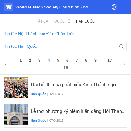
World Mission Society Church of God
WATV
TẤT CẢ
QUỐC TẾ
HÀN QUỐC
Tin tức
Hội Thánh của Đức Chúa Trời
Tin tức Hàn Quốc
1
2
3
4
5
6
7
8
9
17
...
18
Đại hội thi đua phát biểu Kinh Thánh ngo...
Hàn Quốc
|
12/3/2017
Lễ thờ phượng kỷ niệm hiến dâng Hội Thán...
Hàn Quốc
|
07/3/2017