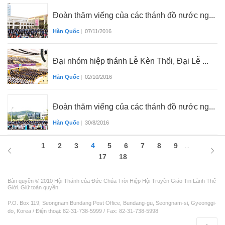
Đoàn thăm viếng của các thánh đồ nước ng...
Hàn Quốc
|
07/11/2016
Đại nhóm hiệp thánh Lễ Kèn Thổi, Đại Lễ ...
Hàn Quốc
|
02/10/2016
Đoàn thăm viếng của các thánh đồ nước ng...
Hàn Quốc
|
30/8/2016
1
2
3
4
5
6
7
8
9
...
17
18
Bản quyền © 2010 Hội Thánh của Đức Chúa Trời Hiệp Hội Truyền Giáo Tin Lành Thế
Giới. Giữ toàn quyền.
P.O. Box 119, Seongnam Bundang Post Office, Bundang-gu, Seongnam-si, Gyeonggi-
do, Korea / Điện thoại: 82-31-738-5999 / Fax: 82-31-738-5998