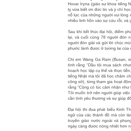
Hovar Iryna (giáo sư khoa tiếng 
tỵ vừa biết ơn đức tin và ý chí h
nỗ lực của những người vui lòng r
nhiều linh hồn vào sự cứu rỗi, và
Sau khi kết thúc đại hội, điểm ph
lại, và cuối cùng 78 người đón
người đón giải và gửi lời chúc mừ
phước lành được ở tương lai của 
Chị em Wang Ga Ram (Busan, sinh 
tình rằng “Dầu tôi mua sách như
hoạch học tập cụ thể và thực tiễn
tiếng Nhật mà tôi đã học chăm ch
công sở), từng tham gia hoạt độn
rằng “Cũng có lúc cảm nhận như là
Tôi muốn trở nên người giúp việc 
cần tình yêu thương và sự giúp đỡ 
Đại hội thi đua phát biểu Kinh T
ngữ của các thánh đồ mà còn làm
truyền giáo nước ngoài và phụng
ngày càng được nóng nhiệt hơn nữ