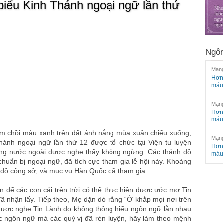
 biểu Kinh Thánh ngoại ngữ lần thứ
Ngôn
Mạng
Hơn 
máu
Mạng
Hơn 
máu
âm chồi màu xanh trên đất ánh nắng mùa xuân chiếu xuống,
Mạng
Thánh ngoại ngữ lần thứ 12 được tổ chức tại Viện tu luyện
Hơn 
ng nước ngoài được nghe thấy không ngừng. Các thánh đồ
máu
chuẩn bị ngoại ngữ, đã tích cực tham gia lễ hội này. Khoảng
 đồ công sở, và mục vụ Hàn Quốc đã tham gia.
n để các con cái trên trời có thể thực hiện được ước mơ Tin
 nhận lấy. Tiếp theo, Mẹ dặn dò rằng “Ở khắp mọi nơi trên
 được nghe Tin Lành do không thông hiểu ngôn ngữ lẫn nhau
ực ngôn ngữ mà các quý vị đã rèn luyện, hãy làm theo mệnh