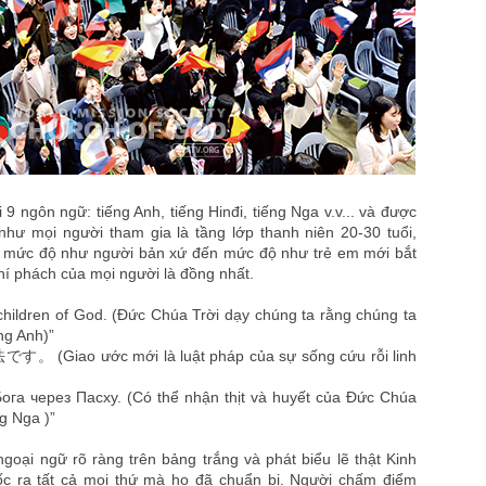
 9 ngôn ngữ: tiếng Anh, tiếng Hinđi, tiếng Nga v.v... và được
như mọi người tham gia là tầng lớp thanh niên 20-30 tuổi,
ừ mức độ như người bản xứ đến mức độ như trẻ em mới bắt
khí phách của mọi người là đồng nhất.
children of God. (Đức Chúa Trời dạy chúng ta rằng chúng ta
ng Anh)”
 ước mới là luật pháp của sự sống cứu rỗi linh
га через Пасху. (Có thể nhận thịt và huyết của Đức Chúa
g Nga )”
goại ngữ rõ ràng trên bảng trắng và phát biểu lẽ thật Kinh
dốc ra tất cả mọi thứ mà họ đã chuẩn bị. Người chấm điểm