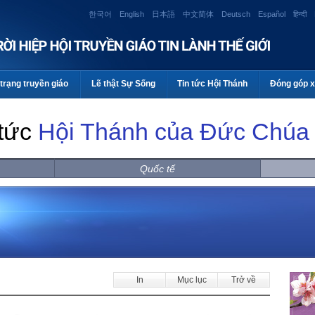
한국어
English
日本語
中文简体
Deutsch
Español
हिन्दी
trạng truyền giáo
Lẽ thật Sự Sống
Tin tức Hội Thánh
Đóng góp x
 tức
Hội Thánh của Đức Chúa 
Quốc tế
In
Mục lục
Trở về