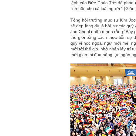
lệnh của Đức Chúa Trời đã phán r
linh hồn cho cả loài người.” (Giă
Tổng hội trưởng mục sư Kim Joo
sẽ đẹp lòng dù là bởi sự các quý 
Joo Cheol nhấn mạnh rằng “Bây giờ
thế giới bằng cách thực tiễn sự 
quý vị học ngoại ngữ mới mẻ, n
mới tới thế giới nhờ nhận lấy trí 
thời gian thi đua năng lực ngôn n