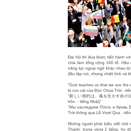
ⓒ 2017 WATV
Đại hội thi đua được tiến hành với
chia làm tổng cộng 160 tổ. Hầu 
năng lực ngoại ngữ khác nhau t
đầu tập nói, nhưng nhiệt tình và 
“God teaches us that we are the 
là con cái của Đức Chúa Trời. -tiế
“新しい契約は、魂を生かす命の法です。 (Giao
hồn. - tiếng Nhật)”
“Мы наследуем Плоть и Кровь Бо
Trời thông qua Lễ Vượt Qua. -tiến
Những người phát biểu viết chữ n
Thánh, trong vòng 2 tiếng, họ 