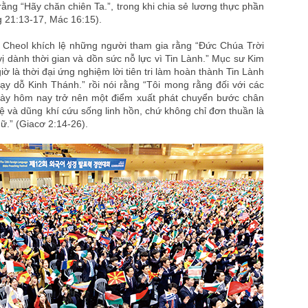
ằng “Hãy chăn chiên Ta.”, trong khi chia sẻ lương thực phần
ng 21:13-17, Mác 16:15).
 Cheol khích lệ những người tham gia rằng “Đức Chúa Trời
vị dành thời gian và dồn sức nỗ lực vì Tin Lành.” Mục sư Kim
 là thời đại ứng nghiệm lời tiên tri làm hoàn thành Tin Lành
dạy dỗ Kinh Thánh.” rồi nói rằng “Tôi mong rằng đối với các
gày hôm nay trở nên một điểm xuất phát chuyển bước chân
tuệ và dũng khí cứu sống linh hồn, chứ không chỉ đơn thuần là
gữ.” (Giacơ 2:14-26).