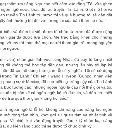
Nga) thẩm tra tiếng Nga cho biết cảm xúc rằng “Tôi vừa ghen
ọc ngôn ngữ nước khác để rao truyền Tin Lành. Giọt mồ hôi và
ao truyền Tin Lành tới nước tôi và quê hương tôi sẽ dẫn dắt
 gây ảnh hưởng tốt đối với tương lai của bản thân họ nữa.”
át biểu và điểm thi viết được tổ chức từ trước đã được cộng
 nhận giải đã được lựa chọn. Mẹ trao bằng khen cho những
ng, vỗ tay tới toàn thể mọi người tham gia, rồi mong nguyện
mọi người.
viên) nhận giải lĩnh vực tiếng Nhật, đã bày tỏ lòng nhiệt
ng đã không thể học tập đền đặn, nhưng lần này tôi lập kế
, nên đã có thể dùng thời gian rỗi có ý nghĩa. Tôi sẽ sử dụng
ỉ trong Tin Lành.” Chị em Hwang I Hyeon (Gunpo, nhân viên
g phụng sự ở Mexico, đã cho biết sự trông cậy của Tin Lành
 bức tường cao, nhưng ngoại ngữ là cầu nối thế giới và tôi.
chuẩn bị sẵn kể cả ngôn ngữ, kể cả đức tin, và đến nơi thiết
để trải qua thời gian không hối tiếc.”
hánh ngoại ngữ là lễ hội không chỉ nâng cao năng lực ngôn
 mở rộng tầm nhìn, khơi gợi sự quan tâm và nhiệt tình về
 sự. Vì nhiệt khí vận động truyền đạo 7 tỷ nhân loại càng
a, dự kiến rằng cuộc thi sẽ được tổ chức định kỳ.