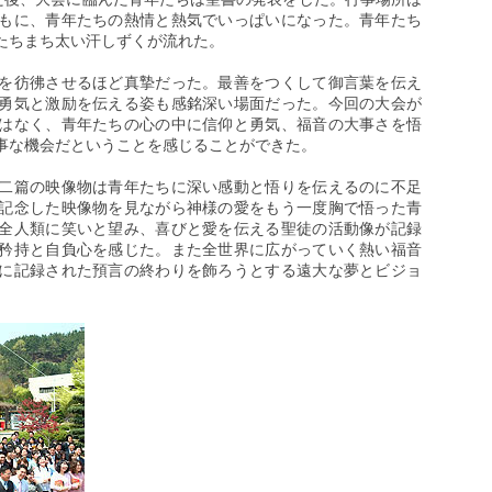
もに、青年たちの熱情と熱気でいっぱいになった。青年たち
たちまち太い汗しずくが流れた。
を彷彿させるほど真摯だった。最善をつくして御言葉を伝え
勇気と激励を伝える姿も感銘深い場面だった。今回の大会が
はなく、青年たちの心の中に信仰と勇気、福音の大事さを悟
事な機会だということを感じることができた。
二篇の映像物は青年たちに深い感動と悟りを伝えるのに不足
記念した映像物を見ながら神様の愛をもう一度胸で悟った青
全人類に笑いと望み、喜びと愛を伝える聖徒の活動像が記録
矜持と自負心を感じた。また全世界に広がっていく熱い福音
に記録された預言の終わりを飾ろうとする遠大な夢とビジョ