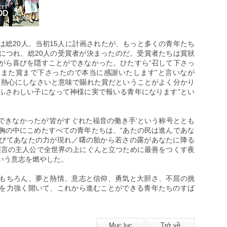
は総20人。当初15人に計画されたが、もっと多くの青年たち
につれ、総20人の受賞者が決まったのだ。受賞者たちは賞狀
がら喜びを隠すことができなかった。ひたすら“召して下さっ
また賞まで下さったので本当に感謝いたします”と言いなが
ら熱心にしなさいと意味で賜れた賞だということがよく分かり
ふさわしい子になって神様に実で報いる青年になります”とい
できなかったが‘皆がすぐれた福音の働き手’という称号ととも
胸の中にこめたすべての青年たちは、“あたの民は進んであな
びてあなたの力が現れ／曙の胎から若さの露があなたに降る
れた預言の主人公で全世界の上にぐんと立つために最善をつくす夜
いう意志を燃やした。
もちろん、夢と熱情、意志と信仰、勇気と大胆さ、不屈の挑
を力強く開いて、これから進むことができる青年たちのすば
Mục lục
Trở về