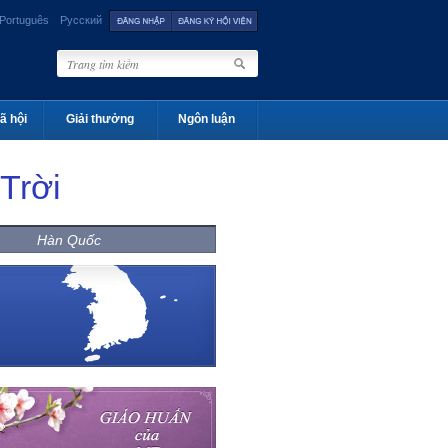
Português
Русский
ã hội
Giải thưởng
Ngôn luận
Trời
Hàn Quốc