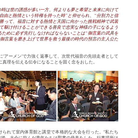
の時は世の誘惑が多い一方、何よりも夢と希望と未来に向けて
自由と熱情という特権を持った時”と仰せられ、“分別力と信
勝って、福音に対する熱情と天国に向かった挑戦精神で武装
て駆け付けることができる善良で忠実な神様の子になるよう
るために必ず先行しなければならないことは“御言葉の武具を
“御言葉を磨き上げて世界を救う最後の時代の預言の主人公た
。
に‘アーメン’で力強く返事して、次世代福音の先頭走者として
に真理を伝える伝令になることを固く念をおした。
分けられて室内体育館と講堂で本格的な大会を行った。“私たち
んだ後、大会に臨んだ青年たちは聖書の発表をした。行事場所は