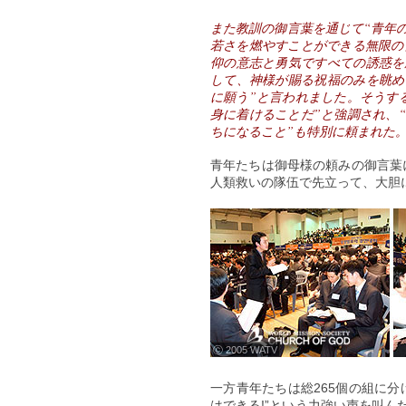
また教訓の御言葉を通じて“青年
若さを燃やすことができる無限の
仰の意志と勇気ですべての誘惑を
して、神様が賜る祝福のみを眺め
に願う”と言われました。そうす
身に着けることだ”と強調され、
ちになること”も特別に頼まれた
青年たちは御母様の頼みの御言葉
人類救いの隊伍で先立って、大胆
ⓒ 2005 WATV
一方青年たちは総265個の組に
はできる!”という力強い声を叫