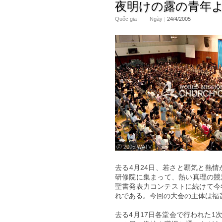
夜明けの露の青年よ
Quốc gia
|
Ngày
|
24/4/2005
ⓒ 2005 WATV
去る4月24日、若さと覇気と熱情
研修院に集まって、熱い真理の競
聖書発表力コンテストに続けて今年
れである。今回の大会の主体は福
去る4月17日各堂会で行われた