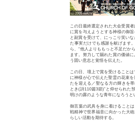
ⓒ 2005 WATV
この日最終選定された大会受賞者
に賞を与えようとする神様の御旨
と副賞を受けて、にっこり笑いな
た事実だけでも感謝を献げます。
ら、“他人よりももっと不足だか
ます。努力して賜れた賞の価値に
う固い意志と覚悟を伝えた。
この日、壇上で賞を受けることは
に神様が心で伝えた聖霊の花束を
たを迎える／聖なる方の輝きを帯
とき(詩110篇3節)”と仰せら
明けの露のような青年になろうと
御言葉の武具を身に着けることは
戦精神で世界福音に向かった大砲
らしい活動を期待する。