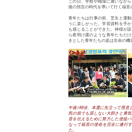
この日、学校や職場に通いながら
後の預言の時代を導いて行く福音
青年たちは行事の前、芝生と運動
うに楽しがった。学習資料を手か
も感じることができた。神様が諾
ら夜明け露のような青年たちだけ
きとした青年たちの姿は生命の機
ⓒ 2005 WATV
午後1時頃、本選に先立って用意
民の前でも屈しない大胆さと勇気
音を伝えるために努力した使徒パ
なって福音の使命を完全に遂行す
た。