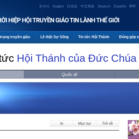
한국어
English
日本語
中文简体
Deutsch
Español
हिन्दी
trạng truyền giáo
Lẽ thật Sự Sống
Tin tức Hội Thánh
Đóng góp x
 tức
Hội Thánh của Đức Chúa 
Quốc tế
In
Mục lục
Trở về