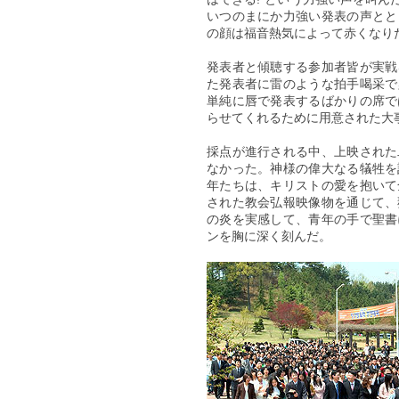
いつのまにか力強い発表の声とと
の顔は福音熱気によって赤くなり
発表者と傾聴する参加者皆が実戦
た発表者に雷のような拍手喝采で
単純に唇で発表するばかりの席で
らせてくれるために用意された大
採点が進行される中、上映された
なかった。神様の偉大なる犠牲を
年たちは、キリストの愛を抱いて
された教会弘報映像物を通じて、
の炎を実感して、青年の手で聖書
ンを胸に深く刻んだ。