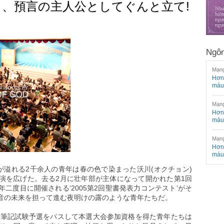
、預言の主人公としてぐんと立て!
Ngôn
Mạng
Hơn 
máu
Mạng
Hơn 
máu
Mạng
Hơn 
máu
が溢れる2千余人の青年は春の色で染まった沃川(オクチョン)
演を広げた。去る2月に壮年部が主体になって開かれた第1回
二度目に開催される‘2005第2回聖書発表力コンテスト’がそ
音の未来を担って進む夜明けの露のような青年たちだ。
1次筆記試験予選をパスして本選大会参加資格を得た青年たちは