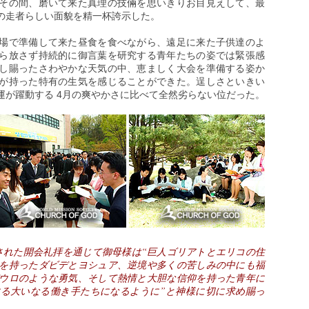
その間、磨いて来た真理の技倆を思いきりお目見えして、最
の走者らしい面貌を精一杯誇示した。
場で準備して来た昼食を食べながら、遠足に来た子供達のよ
ら放さず持続的に御言葉を研究する青年たちの姿では緊張感
し賜ったさわやかな天気の中、恵ましく大会を準備する姿か
が持った特有の生気を感じることができた。逞しさといきい
運が躍動する 4月の爽やかさに比べて全然劣らない位だった。
された開会礼拝を通じて御母様は“巨人ゴリアトとエリコの住
を持ったダビデとヨシュア、逆境や多くの苦しみの中にも福
ウロのような勇気、そして熱情と大胆な信仰を持った青年に
る大いなる働き手たちになるように”と神様に切に求め賜っ