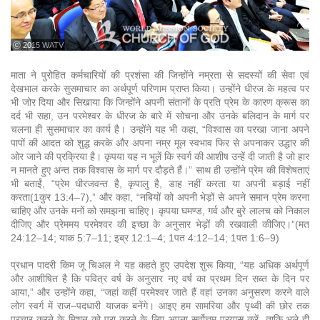
ⓒ 2015 WATV
माता ने पुरोहित कर्मचारियों की प्रशंसा की जिन्होंने नम्रता से सदस्यों की सेवा एवं
देखभाल करके सुसमाचार का अर्थपूर्ण परिणाम प्राप्त किया। उन्होंने धीरज के महत्व पर
भी जोर दिया और सिखाया कि जिन्होंने अपनी संतानों के प्रति प्रेम के कारण क्रूस का
दर्द भी सहा, उन परमेश्वर के धीरज के बारे में सोचना और उनके बलिदान के मार्ग पर
चलना ही सुसमाचार का कार्य है। उन्होंने यह भी कहा, “विश्वास का परखा जाना अपने
पापों की आदत को शुद्ध करके और अपना नम्र मूल स्वभाव फिर से अपनाकर उद्धार की
ओर जाने की प्रक्रिया है। कृपया यह न भूलें कि स्वर्ग की आशीष उन्हें दी जाती है जो हार
न मानते हुए अन्त तक विश्वास के मार्ग पर दौड़ते हैं।” साथ ही उन्होंने प्रेम की विशेषताएं
भी बताईं, “प्रेम धीरजवन्त है, कृपालु है, डाह नहीं करता या अपनी बड़ाई नहीं
करता(1कुर 13:4–7),” और कहा, “नबियों को अपनी भेड़ों से अपने समान प्रेम करना
चाहिए और उनके मनों को समझना चाहिए। कृपया घमण्ड, गर्व और बुरे लालच को निकाल
दीजिए और प्रेममय परमेश्वर की इच्छा के अनुसार भेड़ों की रखवाली कीजिए।”(मत
24:12–14; याक 5:7–11; इब्र 12:1–4; 1पत 4:12–14; 1पत 1:6–9)
प्रधान पादरी किम जू चिअल ने यह कहते हुए उपदेश शुरू किया, “यह अधिक अर्थपूर्ण
और आशीषित है कि पवित्र वर्ष के अनुसार नए वर्ष का प्रथम दिन सब्त के दिन पर
आया,” और उन्होंने कहा, “जहां कहीं परमेश्वर जाते हैं वहां उनका अनुसरण करने वाले
लोग स्वर्ग में राज–पदधारी याजक बनेंगे। आइए हम सामरिया और पृथ्वी की छोर तक
प्रचार करने के मिशन को पूरा करने के लिए अपना सर्वोत्तम प्रयास करें, ताकि भले ही