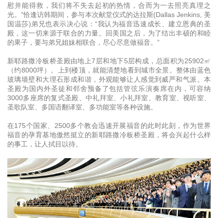
慰并能得救，我们将不失去起初的热情，合而为一去照亮真理之
光。”恰逢访韩期间，参与本次献堂仪式的达拉斯(Dallas Jenkins, 美
国温莎)弟兄也表示决心说：“我认为福音迅速成长、建立恩典的圣
殿，这一切来源于联合的力量。回美国之后，为了结出丰硕的和睦
的果子，要与弟兄姐妹相联合，尽心尽意做福音。”
新耶路撒冷板桥圣殿由地上7层和地下5层构成，总面积为25902㎡
（约8000坪）。上到楼顶，就能清楚地看到城市全景。整体由蓝色
玻璃墙壁和大理石形成和谐，外观能够让人感觉到威严和气派。本
圣殿为国内外圣徒和邻舍预备了包括管弦乐演奏席在内，可容纳
3000多座席的复式圣殿、中礼拜室、小礼拜室、教育室、视听室、
圣歌队室、多国语翻译室、多功能室等各种设施。
在175个国家、2500多个教会迅速开展福音的此时此刻，作为世界
福音的孕育基地傲然挺立的新耶路撒冷板桥圣殿，将会兴起什么样
的事工，让人拭目以待。