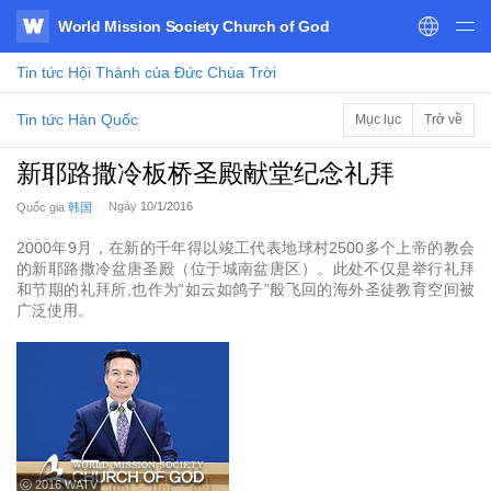
World Mission Society Church of God
WATV
Tin tức
Hội Thánh của Đức Chúa Trời
Tin tức Hàn Quốc
Mục lục
Trở về
新耶路撒冷板桥圣殿献堂纪念礼拜
Ngày
10/1/2016
Quốc gia
韩国
2000年9月，在新的千年得以竣工代表地球村2500多个上帝的教会
的新耶路撒冷盆唐圣殿（位于城南盆唐区）。此处不仅是举行礼拜
和节期的礼拜所,也作为“如云如鸽子”般飞回的海外圣徒教育空间被
广泛使用。
ⓒ 2016 WATV