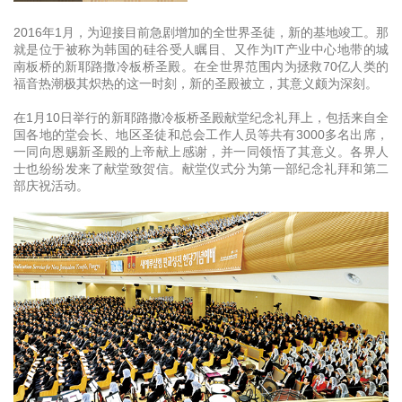
2016年1月，为迎接目前急剧增加的全世界圣徒，新的基地竣工。那
就是位于被称为韩国的硅谷受人瞩目、又作为IT产业中心地带的城
南板桥的新耶路撒冷板桥圣殿。在全世界范围内为拯救70亿人类的
福音热潮极其炽热的这一时刻，新的圣殿被立，其意义颇为深刻。
在1月10日举行的新耶路撒冷板桥圣殿献堂纪念礼拜上，包括来自全
国各地的堂会长、地区圣徒和总会工作人员等共有3000多名出席，
一同向恩赐新圣殿的上帝献上感谢，并一同领悟了其意义。各界人
士也纷纷发来了献堂致贺信。献堂仪式分为第一部纪念礼拜和第二
部庆祝活动。