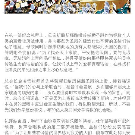
ⓒ 2016 WATV
在第一部纪念礼拜上，母亲祈盼新耶路撒冷板桥圣殿作为拯救全人
类的宝贵场所被使用，并向那些为圣殿的建造付出辛劳的圣徒们转
达了谢意。母亲同时祈愿来访此地的所有人都能得到天国的祝福，
并嘱咐圣徒们说：“为了找齐天上家族、平安抵达天国，要与无瑕
疵、无玷污的上帝的品行相似，并且要做好向那些即将死去的灵魂
传递生命的话语的准备。让我们以上帝的爱和真理话语，在寻找和
照看灵的弟兄姐妹之事上尽心尽意吧。”
总会长金凑哲牧师首先将荣耀归给恩赐新圣殿的上帝，接着强调
说：“当我们的心与上帝联合时，福音才会发展，从而能够兴起天上
家族涌向锡安的事工。所以要懂得时常揣度和实践上帝的旨意。”同
时，总会长强调说：“正是因为上帝莅临这世传播了新约，才使得原
本在灵的黑暗中度过虚空生活的我们，得以盼望天国。所以，不要
光我们分享这份喜悦，与70亿人类共同分享得救的机会吧。”
礼拜结束后，举行了由弥赛亚管弦乐团的演奏、壮年部和青年部的
颂赞、男声合唱构成的第二部庆祝活动。圣徒们纷纷发表感言
说：“为了让那些在薄情的世界感到疲劳的人们，能够在此处得到安