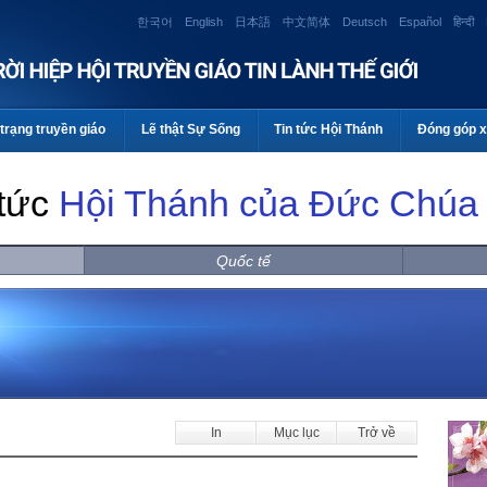
한국어
English
日本語
中文简体
Deutsch
Español
हिन्दी
trạng truyền giáo
Lẽ thật Sự Sống
Tin tức Hội Thánh
Đóng góp x
 tức
Hội Thánh của Đức Chúa 
Quốc tế
In
Mục lục
Trở về