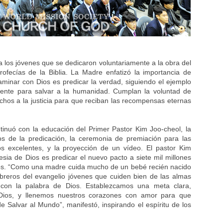
ó a los jóvenes que se dedicaron voluntariamente a la obra del
ofecías de la Biblia. La Madre enfatizó la importancia de
Caminar con Dios es predicar la verdad, siguiendo el ejemplo
mente para salvar a la humanidad. Cumplan la voluntad de
chos a la justicia para que reciban las recompensas eternas
ntinuó con la educación del Primer Pastor Kim Joo-cheol, la
s de la predicación, la ceremonia de premiación para las
os excelentes, y la proyección de un vídeo. El pastor Kim
lesia de Dios es predicar el nuevo pacto a siete mil millones
rlos. “Como una madre cuida mucho de un bebé recién nacido
breros del evangelio jóvenes que cuiden bien de las almas
 con la palabra de Dios. Establezcamos una meta clara,
ios, y llenemos nuestros corazones con amor para que
 Salvar al Mundo”, manifestó, inspirando el espíritu de los