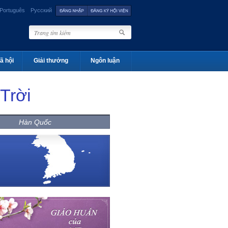
Português
Русский
ã hội
Giải thưởng
Ngôn luận
Trời
Hàn Quốc