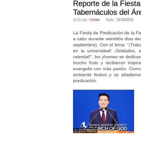
Reporte de la Fiesta
Tabernáculos del Á
Quốc gia
|
Corea
Ngày
|
11/10/2015
La Fiesta de Predicación de la Fi
a cabo durante veintidós días de
septiembre). Con el lema: “¡Traba
en la universidad! ¡Soldados, 
celestial!”, los jóvenes se dedica
mucho fruto y recibieron inspir
evangelio con más pasión. Como r
ambiente festivo y se añadiero
predicación.
ⓒ 2015 WATV