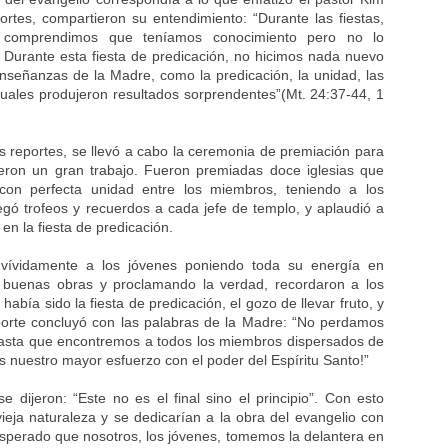
rtes, compartieron su entendimiento: “Durante las fiestas,
 comprendimos que teníamos conocimiento pero no lo
 Durante esta fiesta de predicación, no hicimos nada nuevo
nseñanzas de la Madre, como la predicación, la unidad, las
 cuales produjeron resultados sorprendentes”(Mt. 24:37-44, 1
s reportes, se llevó a cabo la ceremonia de premiación para
ieron un gran trabajo. Fueron premiadas doce iglesias que
 con perfecta unidad entre los miembros, teniendo a los
egó trofeos y recuerdos a cada jefe de templo, y aplaudió a
 en la fiesta de predicación.
vívidamente a los jóvenes poniendo toda su energía en
n buenas obras y proclamando la verdad, recordaron a los
abía sido la fiesta de predicación, el gozo de llevar fruto, y
porte concluyó con las palabras de la Madre: “No perdamos
hasta que encontremos a todos los miembros dispersados de
os nuestro mayor esfuerzo con el poder del Espíritu Santo!”
 dijeron: “Este no es el final sino el principio”. Con esto
vieja naturaleza y se dedicarían a la obra del evangelio con
sperado que nosotros, los jóvenes, tomemos la delantera en