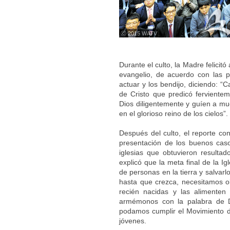
ⓒ 2015 WATV
Durante el culto, la Madre felicit
evangelio, de acuerdo con las pr
actuar y los bendijo, diciendo: “
de Cristo que predicó ferviente
Dios diligentemente y guíen a mu
en el glorioso reino de los cielos”.
Después del culto, el reporte co
presentación de los buenos caso
iglesias que obtuvieron resultad
explicó que la meta final de la Ig
de personas en la tierra y salva
hasta que crezca, necesitamos o
recién nacidas y las alimenten
armémonos con la palabra de D
podamos cumplir el Movimiento de
jóvenes.