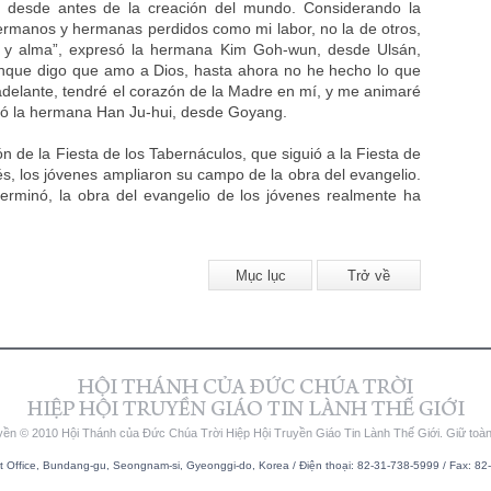
as desde antes de la creación del mundo. Considerando la
ermanos y hermanas perdidos como mi labor, no la de otros,
ón y alma”, expresó la hermana Kim Goh-wun, desde Ulsán,
nque digo que amo a Dios, hasta ahora no he hecho lo que
delante, tendré el corazón de la Madre en mí, y me animaré
estó la hermana Han Ju-hui, desde Goyang.
ón de la Fiesta de los Tabernáculos, que siguió a la Fiesta de
s, los jóvenes ampliaron su campo de la obra del evangelio.
terminó, la obra del evangelio de los jóvenes realmente ha
Mục lục
Trở về
yền © 2010 Hội Thánh của Đức Chúa Trời Hiệp Hội Truyền Giáo Tin Lành Thế Giới. Giữ toà
Office, Bundang-gu, Seongnam-si, Gyeonggi-do, Korea / Điện thoại: 82-31-738-5999 / Fax: 82