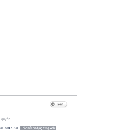
n quyền.
-31-738-5998