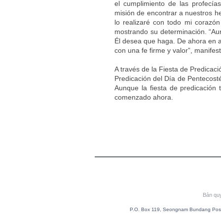
el cumplimiento de las profecí
misión de encontrar a nuestros h
lo realizaré con todo mi coraz
mostrando su determinación. “Au
Él desea que haga. De ahora en a
con una fe firme y valor”, manif
A través de la Fiesta de Predicaci
Predicación del Día de Pentecosté
Aunque la fiesta de predicación 
comenzado ahora.
Bản qu
P.O. Box 119, Seongnam Bundang Post 