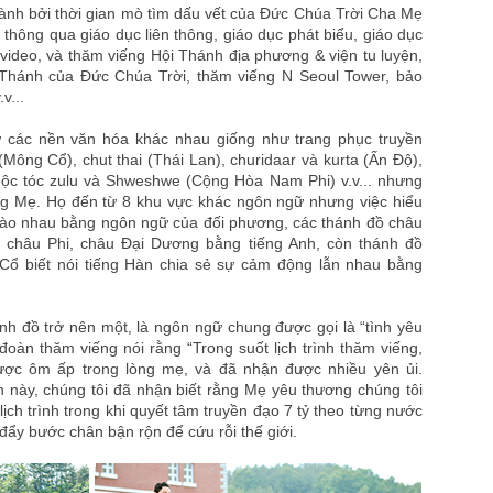
hành bởi thời gian mò tìm dấu vết của Đức Chúa Trời Cha Mẹ
 thông qua giáo dục liên thông, giáo dục phát biểu, giáo dục
c video, và thăm viếng Hội Thánh địa phương & viện tu luyện,
 Thánh của Đức Chúa Trời, thăm viếng N Seoul Tower, bảo
v...
 các nền văn hóa khác nhau giống như trang phục truyền
Mông Cổ), chut thai (Thái Lan), churidaar và kurta (Ấn Độ),
uộc tóc zulu và Shweshwe (Cộng Hòa Nam Phi) v.v... nhưng
ng Mẹ. Họ đến từ 8 khu vực khác ngôn ngữ nhưng việc hiểu
hào nhau bằng ngôn ngữ của đối phương, các thánh đồ châu
 châu Phi, châu Đại Dương bằng tiếng Anh, còn thánh đồ
ổ biết nói tiếng Hàn chia sẻ sự cảm động lẫn nhau bằng
nh đồ trở nên một, là ngôn ngữ chung được gọi là “tình yêu
oàn thăm viếng nói rằng “Trong suốt lịch trình thăm viếng,
ược ôm ấp trong lòng mẹ, và đã nhận được nhiều yên ủi.
 này, chúng tôi đã nhận biết rằng Mẹ yêu thương chúng tôi
ịch trình trong khi quyết tâm truyền đạo 7 tỷ theo từng nước
 đẩy bước chân bận rộn để cứu rỗi thế giới.