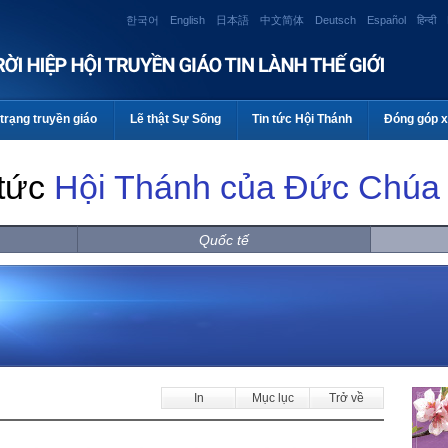
한국어
English
日本語
中文简体
Deutsch
Español
हिन्दी
trạng truyền giáo
Lẽ thật Sự Sống
Tin tức Hội Thánh
Đóng góp x
 tức
Hội Thánh của Đức Chúa 
Quốc tế
In
Mục lục
Trở về