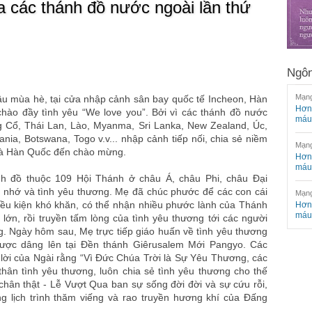
 các thánh đồ nước ngoài lần thứ
Ngôn
Mạng
u mùa hè, tại cửa nhập cảnh sân bay quốc tế Incheon, Hàn
Hơn 
hào đầy tình yêu “We love you”. Bởi vì các thánh đồ nước
máu
g Cổ, Thái Lan, Lào, Myanma, Sri Lanka, New Zealand, Úc,
a, Botswana, Togo v.v... nhập cảnh tiếp nối, chia sẻ niềm
Mạng
nhà Hàn Quốc đến chào mừng.
Hơn 
máu
h đồ thuộc 109 Hội Thánh ở châu Á, châu Phi, châu Đại
 nhớ và tình yêu thương. Mẹ đã chúc phước để các con cái
Mạng
iều kiện khó khăn, có thể nhận nhiều phước lành của Thánh
Hơn 
máu
 lớn, rồi truyền tấm lòng của tình yêu thương tới các người
. Ngày hôm sau, Mẹ trực tiếp giáo huấn về tình yêu thương
được dâng lên tại Đền thánh Giêrusalem Mới Pangyo. Các
 lời của Ngài rằng “Vì Đức Chúa Trời là Sự Yêu Thương, các
thân tình yêu thương, luôn chia sẻ tình yêu thương cho thế
 chân thật - Lễ Vượt Qua ban sự sống đời đời và sự cứu rỗi,
g lịch trình thăm viếng và rao truyền hương khí của Đấng