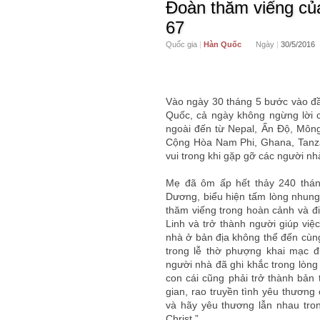
Đoàn thăm viếng của
67
Quốc gia
|
Hàn Quốc
Ngày
|
30/5/2016
Vào ngày 30 tháng 5 bước vào đầ
Quốc, cả ngày không ngừng lời c
ngoài đến từ Nepal, Ấn Độ, Môn
Cộng Hòa Nam Phi, Ghana, Tanzani
vui trong khi gặp gỡ các người 
Mẹ đã ôm ấp hết thảy 240 thán
Dương, biểu hiện tấm lòng nhung
thăm viếng trong hoàn cảnh và đ
Linh và trở thành người giúp việc
nhà ở bản địa không thể đến cùng
trong lễ thờ phượng khai mạc 
người nhà đã ghi khắc trong lòng
con cái cũng phải trở thành bản 
gian, rao truyền tình yêu thương
và hãy yêu thương lẫn nhau tron
Christ.”