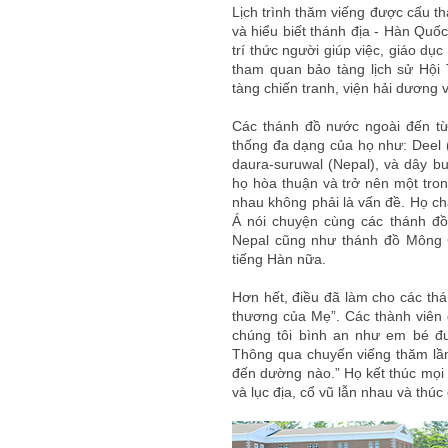
Lịch trình thăm viếng được cấu t
và hiểu biết thánh địa - Hàn Quốc
trí thức người giúp việc, giáo dụ
tham quan bảo tàng lịch sử Hội
tàng chiến tranh, viện hải dương v.
Các thánh đồ nước ngoài đến từ
thống đa dạng của họ như: Deel (
daura-suruwal (Nepal), và dây b
họ hòa thuận và trở nên một tro
nhau không phải là vấn đề. Họ c
Á nói chuyện cùng các thánh đồ
Nepal cũng như thánh đồ Mông C
tiếng Hàn nữa.
Hơn hết, điều đã làm cho các thá
thương của Mẹ”. Các thành viên đ
chúng tôi bình an như em bé đ
Thông qua chuyến viếng thăm lần
đến dường nào.” Họ kết thúc mọi l
và lục địa, cổ vũ lẫn nhau và thúc