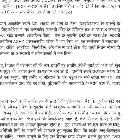
संयुक्त राष्ट्र कार्यालय(UNISDR) की प्रमुख, मामी मिजूटोरी ने एक रिपोर्ट में
र्थिक नुकसान अरक्षणीय है।” इसलिए विशेषज्ञ जोर देते हैं कि अंतरराष्ट्रीय
रने में एकसाथ सक्रिय रूप से भाग लेना चाहिए।
ान आकर्षित करने और भविष्य की पीढ़ी के नेता, विश्वविद्यालय के छात्रों के
लिए कोरिया में नई यरूशलेम फानग्यो मंदिर के सेमिनार कक्ष में ‘2018 जलवायु
Z टॉक कन्सर्ट’ आयोजित किया। पेरू के सुप्रीम कोर्ट का न्यायाधीश डबरली
 आयोजित ASEZ अंतरराष्ट्रीय फोरम में भाग लिया था, वह कार्यक्रम में व्याख्यान-
िका, दक्षिण अफ्रीका, फिलीपींस, और पेरू से चर्च ऑफ गॉड वर्ल्ड मिशन सोसाइटी
लगभग 600 सदस्यों ने टॉक कन्सर्ट में भाग लिया।
जू चिअल ने प्रार्थना की कि उन छात्रों पर आशीषें उंदेली जाएं जो पृथ्वी को मूल
समय सुंदर थी, बहाल करने का प्रयास कर रहे हैं। उन्होंने अपने उद्घाटन भाषण के
 पहले एक मनुष्य, यीशु मसीह के बलिदान के द्वारा उद्धार का मार्ग खोला गया था। हर
स परमेश्वर द्वारा दिए गए जोश, बुद्धिमानी और मानवजाति के प्रति प्रेम हैं, संसार
मना करने पर विश्वविद्यालय के छात्रों की भूमिका था। पेरू के सुप्रीम कोर्ट का
े, जो पहले पेरू के सुप्रीम कोर्ट का मुख्य न्यायाधीश था और पर्यावरण की रक्षा
ना राजदूत के रूप में कार्य करता है, अपने व्याख्यान के दौरान बताया कि जलवायु
अमेजन वर्षावन, जिसे पृथ्वी के फेफड़े कहा जाता है, तेजी से नष्ट हो रहा है और
जिससे पृथ्वी पर अधिक नुकसान होता है। ऐसी समस्याओं को हल करने के लिए,
 अमेरिकी देशों के मामलों को समझाते हुए सुझाव दिया कि कार्बन डाइऑक्साइड
ा चाहिए। उसने छात्रों के लिए एक विस्तृत कार्य योजना बताते हुए कहा, “आप