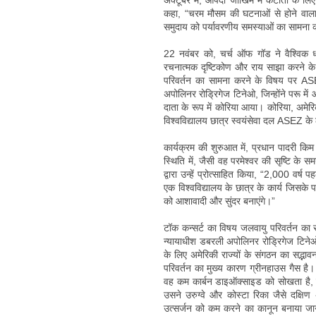
अक्टूबर में, आपदा जोखिम में कटौती के लिए 
कहा, “चरम मौसम की घटनाओं से होने वाला आ
समुदाय को पर्यावरणीय समस्याओं का सामना क
22 नवंबर को, चर्च ऑफ गॉड ने वैश्विक ध्य
रचनात्मक दृष्टिकोण और राय साझा करने के 
परिवर्तन का सामना करने के विषय पर ASE
अपोलिनर रोड्रिगेज टिनेओ, जिन्होंने परू में
दाता के रूप में कोरिया आया। कोरिया, अमेर
विश्वविद्यालय छात्र स्वयंसेवा दल ASEZ के 
कार्यक्रम की शुरुआत में, प्रधान पादरी किम 
स्थिति में, जैसी वह परमेश्वर की सृष्टि के 
द्वारा उन्हें प्रोत्साहित किया, “2,000 वर्ष
एक विश्वविद्यालय के छात्र के कार्य जिसके पा
को आशावादी और सुंदर बनाएंगे।”
टॉक कन्सर्ट का विषय जलवायु परिवर्तन का सा
न्यायाधीश डबरली अपोलिनर रोड्रिगेज टिनेओ न
के लिए अमेरिकी राज्यों के संगठन का सद्भाव
परिवर्तन का मुख्य कारण ग्रीनहाउस गैस है। 
वह कम कार्बन डाइऑक्साइड को सोखता है, 
उसने उरुग्वे और कोस्टा रिका जैसे दक्षिण
उत्सर्जन को कम करने का कानून बनाया जान