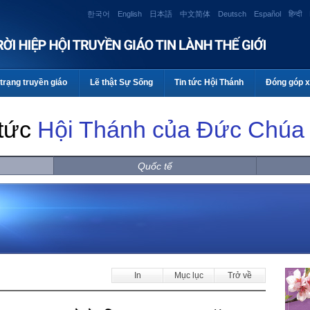
한국어
English
日本語
中文简体
Deutsch
Español
हिन्दी
trạng truyền giáo
Lẽ thật Sự Sống
Tin tức Hội Thánh
Đóng góp x
 tức
Hội Thánh của Đức Chúa 
Quốc tế
In
Mục lục
Trở về