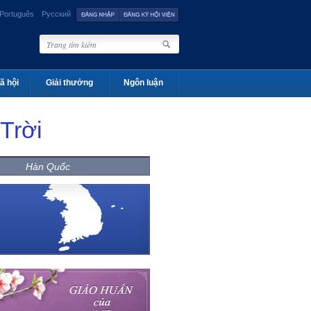
Português
Русский
ã hội
Giải thưởng
Ngôn luận
Trời
Hàn Quốc